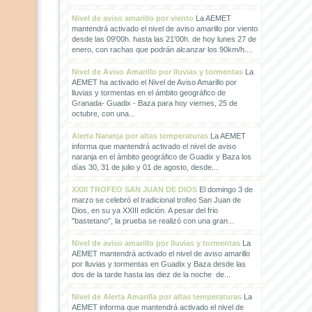
Nivel de aviso amarillo por viento
La AEMET
mantendrá activado el nivel de aviso amarillo por viento
desde las 09'00h. hasta las 21'00h. de hoy lunes 27 de
enero, con rachas que podrán alcanzar los 90km/h....
Nivel de Aviso Amarillo por lluvias y tormentas
La
AEMET ha activado el Nivel de Aviso Amarillo por
lluvias y tormentas en el ámbito geográfico de
Granada- Guadix - Baza para hoy viernes, 25 de
octubre, con una...
Alerta Naranja por altas temperaturas
La AEMET
informa que mantendrá activado el nivel de aviso
naranja en el ámbito geográfico de Guadix y Baza los
días 30, 31 de julio y 01 de agosto, desde...
XXIII TROFEO SAN JUAN DE DIOS
El domingo 3 de
marzo se celebró el tradicional trofeo San Juan de
Dios, en su ya XXIII edición. A pesar del frio
"bastetano", la prueba se realizó con una gran...
Nivel de aviso amarillo por lluvias y tormentas
La
AEMET mantendrá activado el nivel de aviso amarillo
por lluvias y tormentas en Guadix y Baza desde las
dos de la tarde hasta las diez de la noche de...
Nivel de Alerta Amarilla por altas temperaturas
La
AEMET informa que mantendrá activado el nivel de