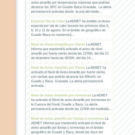
aviso amarillo por temperaturas máximas que podrían
alcanzar los 39ºC en Guadix-Baza-Granada. La alerta
permanecerá activada desde la una del medio...
Especial Ola de Calor
La AEMET ha emitido un Aviso
especial por ola de calor durante los próximos días 8,
9, 10 y 11 de agosto. En el ámbito de geográfico de
Guadix-Baza se mantendrá...
Nivel de Alerta Amarilla por Viento
La AEMET
informa que mantendrá activado el aviso de nivel
amarillo por fuerte viento desde las 12'00h. del día 13
de diciembre hasta las 06'00h. del día 14....
Nivel de Aviso Amarillo por Viento
La AEMET ha
activado el Nivel de Aviso Amarillo por fuerte viento,
con rachas que podrán alcanzar los 80km/h. en
Guadix y Baza- Granada. La alerta permanecerá
activada...
Nivel de Aviso Amarillo por tormentas
La AEMET
ha activado el Nivel de aviso Amarillo por tormentas en
la Cuenca del Genil, Guadix y Baza. La alerta
permanecerá activada desde las 12'00h del mediodía...
Nivel de aviso amarillo por lluvias y tormentas
La
AEMET informa que mantendrá activado el nivel de
aviso amarillo por lluvias y tormentas en el ámbito
geográfico de Guadix y Baza, desde las doce del