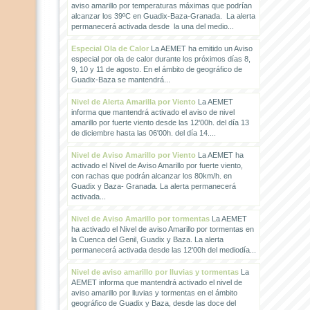
aviso amarillo por temperaturas máximas que podrían
alcanzar los 39ºC en Guadix-Baza-Granada. La alerta
permanecerá activada desde la una del medio...
Especial Ola de Calor
La AEMET ha emitido un Aviso
especial por ola de calor durante los próximos días 8,
9, 10 y 11 de agosto. En el ámbito de geográfico de
Guadix-Baza se mantendrá...
Nivel de Alerta Amarilla por Viento
La AEMET
informa que mantendrá activado el aviso de nivel
amarillo por fuerte viento desde las 12'00h. del día 13
de diciembre hasta las 06'00h. del día 14....
Nivel de Aviso Amarillo por Viento
La AEMET ha
activado el Nivel de Aviso Amarillo por fuerte viento,
con rachas que podrán alcanzar los 80km/h. en
Guadix y Baza- Granada. La alerta permanecerá
activada...
Nivel de Aviso Amarillo por tormentas
La AEMET
ha activado el Nivel de aviso Amarillo por tormentas en
la Cuenca del Genil, Guadix y Baza. La alerta
permanecerá activada desde las 12'00h del mediodía...
Nivel de aviso amarillo por lluvias y tormentas
La
AEMET informa que mantendrá activado el nivel de
aviso amarillo por lluvias y tormentas en el ámbito
geográfico de Guadix y Baza, desde las doce del