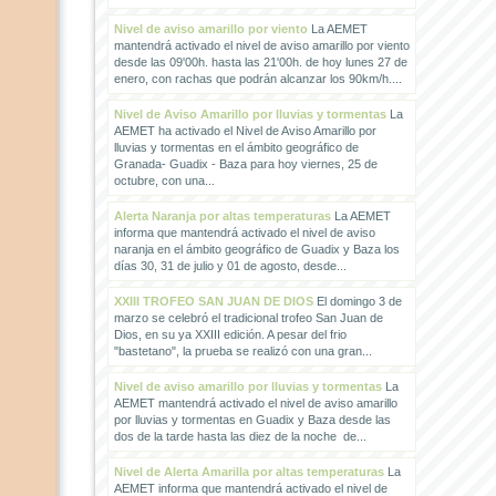
Nivel de aviso amarillo por viento
La AEMET
mantendrá activado el nivel de aviso amarillo por viento
desde las 09'00h. hasta las 21'00h. de hoy lunes 27 de
enero, con rachas que podrán alcanzar los 90km/h....
Nivel de Aviso Amarillo por lluvias y tormentas
La
AEMET ha activado el Nivel de Aviso Amarillo por
lluvias y tormentas en el ámbito geográfico de
Granada- Guadix - Baza para hoy viernes, 25 de
octubre, con una...
Alerta Naranja por altas temperaturas
La AEMET
informa que mantendrá activado el nivel de aviso
naranja en el ámbito geográfico de Guadix y Baza los
días 30, 31 de julio y 01 de agosto, desde...
XXIII TROFEO SAN JUAN DE DIOS
El domingo 3 de
marzo se celebró el tradicional trofeo San Juan de
Dios, en su ya XXIII edición. A pesar del frio
"bastetano", la prueba se realizó con una gran...
Nivel de aviso amarillo por lluvias y tormentas
La
AEMET mantendrá activado el nivel de aviso amarillo
por lluvias y tormentas en Guadix y Baza desde las
dos de la tarde hasta las diez de la noche de...
Nivel de Alerta Amarilla por altas temperaturas
La
AEMET informa que mantendrá activado el nivel de