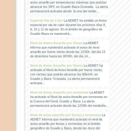
aviso amarillo por temperaturas máximas que podrían
alcanzar los 39ºC en Guadix-Baza-Granada. La alerta
permanecerá activada desde la una del medio...
Especial Ola de Calor
La AEMET ha emitido un Aviso
especial por ola de calor durante los próximos días 8,
9, 10 y 11 de agosto. En el ámbito de geográfico de
Guadix-Baza se mantendrá...
Nivel de Alerta Amarilla por Viento
La AEMET
informa que mantendrá activado el aviso de nivel
amarillo por fuerte viento desde las 12'00h. del día 13
de diciembre hasta las 06'00h. del día 14....
Nivel de Aviso Amarillo por Viento
La AEMET ha
activado el Nivel de Aviso Amarillo por fuerte viento,
con rachas que podrán alcanzar los 80km/h. en
Guadix y Baza- Granada. La alerta permanecerá
activada...
Nivel de Aviso Amarillo por tormentas
La AEMET
ha activado el Nivel de aviso Amarillo por tormentas en
la Cuenca del Genil, Guadix y Baza. La alerta
permanecerá activada desde las 12'00h del mediodía...
Nivel de aviso amarillo por lluvias y tormentas
La
AEMET informa que mantendrá activado el nivel de
aviso amarillo por lluvias y tormentas en el ámbito
geográfico de Guadix y Baza, desde las doce del