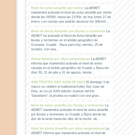
Nivel de aviso amarillo por viento
La AEMET
mantendrá activado el nivel de aviso amarillo por viento
desde las 09'00h. hasta las 21'00h. de hoy lunes 27 de
enero, con rachas que podrán alcanzar los 90km/h....
Nivel de Aviso Amarillo por lluvias y tormentas
La
AEMET ha activado el Nivel de Aviso Amarillo por
lluvias y tormentas en el ámbito geográfico de
Granada- Guadix - Baza para hoy viernes, 25 de
octubre, con una...
Alerta Naranja por altas temperaturas
La AEMET
informa que mantendrá activado el nivel de aviso
naranja en el ámbito geográfico de Guadix y Baza los
días 30, 31 de julio y 01 de agosto, desde...
XXIII TROFEO SAN JUAN DE DIOS
El domingo 3 de
marzo se celebró el tradicional trofeo San Juan de
Dios, en su ya XXIII edición. A pesar del frio
"bastetano", la prueba se realizó con una gran...
Nivel de aviso amarillo por lluvias y tormentas
La
AEMET mantendrá activado el nivel de aviso amarillo
por lluvias y tormentas en Guadix y Baza desde las
dos de la tarde hasta las diez de la noche de...
Nivel de Alerta Amarilla por altas temperaturas
La
AEMET informa que mantendrá activado el nivel de