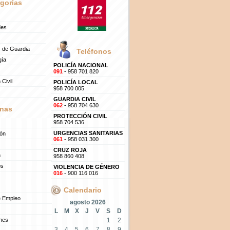
gorías
des
 de Guardia
Teléfonos
gía
POLICÍA NACIONAL
091
- 958 701 820
 Civil
POLICÍA LOCAL
958 700 005
GUARDIA CIVIL
062
- 958 704 630
nas
PROTECCIÓN CIVIL
958 704 536
URGENCIAS SANITARIAS
ión
061
- 958 031 300
CRUZ ROJA
n
958 860 408
os
VIOLENCIA DE GÉNERO
016
- 900 116 016
Calendario
e Empleo
agosto 2026
L
M
X
J
V
S
D
ones
1
2
3
4
5
6
7
8
9