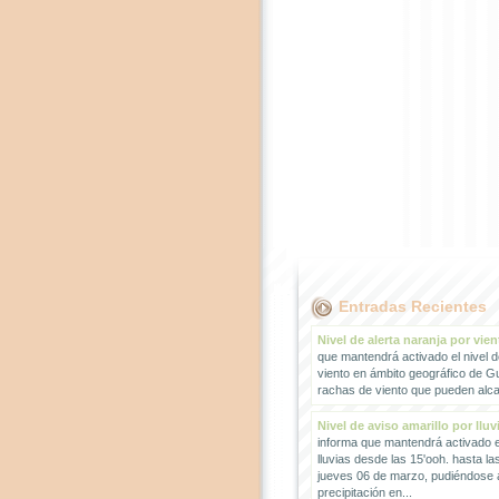
Entradas Recientes
Nivel de alerta naranja por vien
que mantendrá activado el nivel d
viento en ámbito geográfico de G
rachas de viento que pueden alcan
Nivel de aviso amarillo por lluv
informa que mantendrá activado el
lluvias desde las 15'ooh. hasta la
jueves 06 de marzo, pudiéndose
precipitación en...