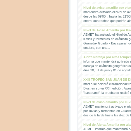
Nivel de aviso amarillo por vie
mantendrá activado el nivel de avi
desde las 09'00h. hasta las 21'00
enero, con rachas que podrán alc
Nivel de Aviso Amarillo por llu
AEMET ha activado el Nivel de Avi
lluvias y tormentas en el ámbito g
Granada- Guadix - Baza para hoy
octubre, con una...
Alerta Naranja por altas tempe
informa que mantendrá activado el
naranja en el ámbito geográfico 
días 30, 31 de julio y 01 de agosto
XXIII TROFEO SAN JUAN DE D
marzo se celebró el tradicional t
Dios, en su ya XXIII edición. A pes
"bastetano", la prueba se realizó 
Nivel de aviso amarillo por llu
AEMET mantendrá activado el nive
por lluvias y tormentas en Guadi
dos de la tarde hasta las diez de 
Nivel de Alerta Amarilla por al
AEMET informa que mantendrá act