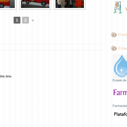
1
2
►
Pred
Enla
his time.
Estado de
Farmacias