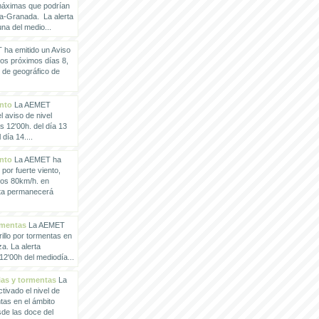
 máximas que podrían
a-Granada. La alerta
a del medio...
ha emitido un Aviso
los próximos días 8,
o de geográfico de
ento
La AEMET
 aviso de nivel
as 12'00h. del día 13
día 14....
ento
La AEMET ha
 por fuerte viento,
los 80km/h. en
rta permanecerá
rmentas
La AEMET
illo por tormentas en
a. La alerta
2'00h del mediodía...
vias y tormentas
La
ivado el nivel de
ntas en el ámbito
de las doce del