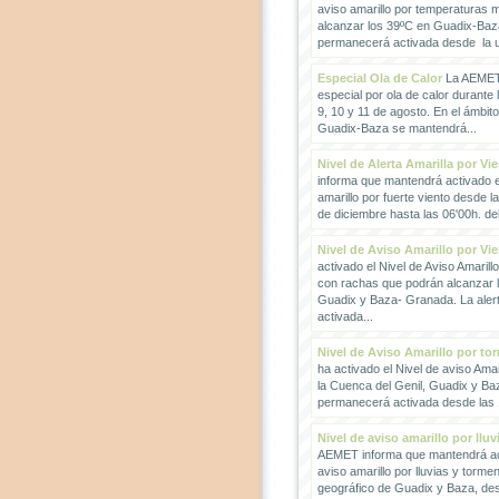
aviso amarillo por temperaturas
alcanzar los 39ºC en Guadix-Baz
permanecerá activada desde la un
Especial Ola de Calor
La AEMET 
especial por ola de calor durante 
9, 10 y 11 de agosto. En el ámbit
Guadix-Baza se mantendrá...
Nivel de Alerta Amarilla por Vi
informa que mantendrá activado el
amarillo por fuerte viento desde l
de diciembre hasta las 06'00h. del 
Nivel de Aviso Amarillo por Vi
activado el Nivel de Aviso Amarillo
con rachas que podrán alcanzar 
Guadix y Baza- Granada. La ale
activada...
Nivel de Aviso Amarillo por to
ha activado el Nivel de aviso Amar
la Cuenca del Genil, Guadix y Baz
permanecerá activada desde las 1
Nivel de aviso amarillo por llu
AEMET informa que mantendrá act
aviso amarillo por lluvias y torme
geográfico de Guadix y Baza, des