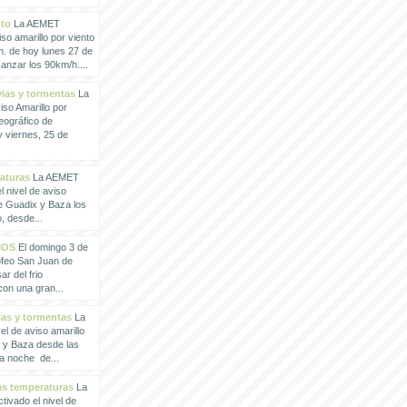
nto
La AEMET
so amarillo por viento
h. de hoy lunes 27 de
anzar los 90km/h....
vias y tormentas
La
so Amarillo por
eográfico de
 viernes, 25 de
raturas
La AEMET
 nivel de aviso
de Guadix y Baza los
, desde...
IOS
El domingo 3 de
rofeo San Juan de
ar del frio
con una gran...
vias y tormentas
La
l de aviso amarillo
x y Baza desde las
la noche de...
tas temperaturas
La
ivado el nivel de