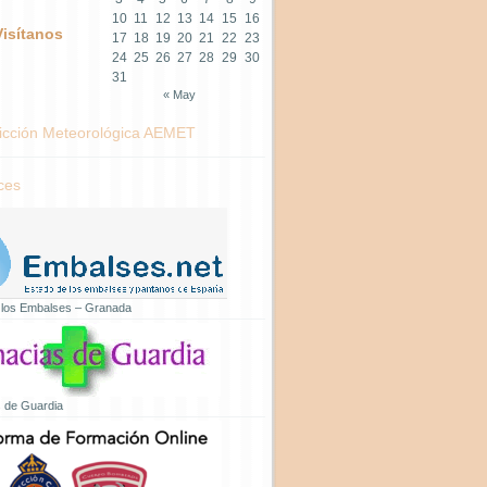
10
11
12
13
14
15
16
Visítanos
17
18
19
20
21
22
23
24
25
26
27
28
29
30
31
« May
icción Meteorológica AEMET
ces
 los Embalses – Granada
 de Guardia