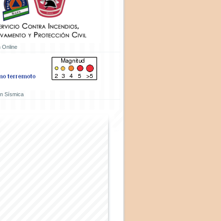
 Online
ón Sísmica