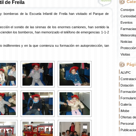
Nuevo
Cate
il de Freila
Consejos
bomberas de la Escuela Infantil de Freila han visitado el Parque de
Curiosida
Eventos
fección el sonido de las sirenas de los enormes camiones, han sentido la
Farmacias
escienden los bomberos, han memorizado el teléfono de emergencias 1-1-2
Meteorolo
Noticias
do indiferentes y en la que comienza su formación en autoprotección, tan
Protección
Visitas
Pági
ALVPC
Contratac
Dotación
Formació
Formulari
Galería
iMobe
Ofertas d
Personal
Publicaci