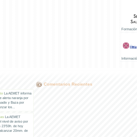
Formación
Informaci
Comentarios Recientes
to
La AEMET informa
e alerta naranja por
uadix y Baza por
zar los...
ias
La AEMET
 nivel de aviso por
s 23'59h. de hoy
 alcanzar 20mm. de