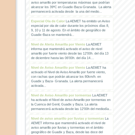
aviso amarillo por temperaturas máximas que podrían
alcanzar los 39ºC en Guadix-Baza-Granada. La alerta
permanecerá activada desde la una del medio...
Especial Ola de Calor
La AEMET ha emitido un Aviso
especial por ola de calor durante los próximos días 8,
9, 10 y 11 de agosto. En el ámbito de geográfico de
Guadix-Baza se mantendrá...
Nivel de Alerta Amarilla por Viento
La AEMET
informa que mantendrá activado el aviso de nivel
amarillo por fuerte viento desde las 12'00h. del día 13
de diciembre hasta las 06'00h. del día 14....
Nivel de Aviso Amarillo por Viento
La AEMET ha
activado el Nivel de Aviso Amarillo por fuerte viento,
con rachas que podrán alcanzar los 80km/h. en
Guadix y Baza- Granada. La alerta permanecerá
activada...
Nivel de Aviso Amarillo por tormentas
La AEMET
ha activado el Nivel de aviso Amarillo por tormentas en
la Cuenca del Genil, Guadix y Baza. La alerta
permanecerá activada desde las 12'00h del mediodía...
Nivel de aviso amarillo por lluvias y tormentas
La
AEMET informa que mantendrá activado el nivel de
aviso amarillo por lluvias y tormentas en el ámbito
geográfico de Guadix y Baza, desde las doce del