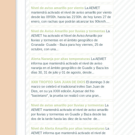
Nivel de aviso amarillo por viento
La AEMET
mantendrá activado el nivel de aviso amarillo por viento
desde las 09'00h. hasta las 21'00h. de hoy lunes 27 de
enero, con rachas que podrán alcanzar los 90km/h....
Nivel de Aviso Amarillo por lluvias y tormentas
La
AEMET ha activado el Nivel de Aviso Amarillo por
lluvias y tormentas en el ámbito geográfico de
Granada- Guadix - Baza para hoy viernes, 25 de
octubre, con una...
Alerta Naranja por altas temperaturas
La AEMET
informa que mantendrá activado el nivel de aviso
naranja en el ámbito geográfico de Guadix y Baza los
días 30, 31 de julio y 01 de agosto, desde...
XXIII TROFEO SAN JUAN DE DIOS
El domingo 3 de
marzo se celebró el tradicional trofeo San Juan de
Dios, en su ya XXIII edición. A pesar del frio
"bastetano", la prueba se realizó con una gran...
Nivel de aviso amarillo por lluvias y tormentas
La
AEMET mantendrá activado el nivel de aviso amarillo
por lluvias y tormentas en Guadix y Baza desde las
dos de la tarde hasta las diez de la noche de...
Nivel de Alerta Amarilla por altas temperaturas
La
AEMET informa que mantendrá activado el nivel de