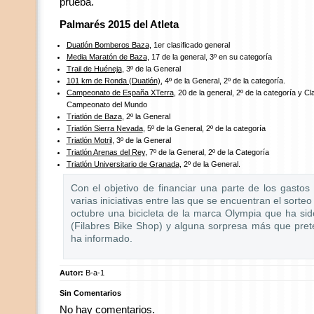
prueba.
Palmarés 2015 del Atleta
Duatlón Bomberos Baza
, 1er clasificado general
Media Maratón de Baza
, 17 de la general, 3º en su categoría
Trail de Huéneja
, 3º de la General
101 km de Ronda (Duatlón)
, 4º de la General, 2º de la categoría.
Campeonato de España XTerra
, 20 de la general, 2º de la categoría y Cl
Campeonato del Mundo
Triatlón de Baza
, 2º la General
Triatlón Sierra Nevada
, 5º de la General, 2º de la categoría
Triatlón Motril
, 3º de la General
Triatlón Arenas del Rey
, 7º de la General, 2º de la Categoría
Triatlón Universitario de Granada
, 2º de la General.
Con el objetivo de financiar una parte de los gastos
varias iniciativas entre las que se encuentran el sorte
octubre una bicicleta de la marca Olympia que ha si
(Filabres Bike Shop) y alguna sorpresa más que prete
ha informado.
Autor:
B-a-1
Sin Comentarios
No hay comentarios.