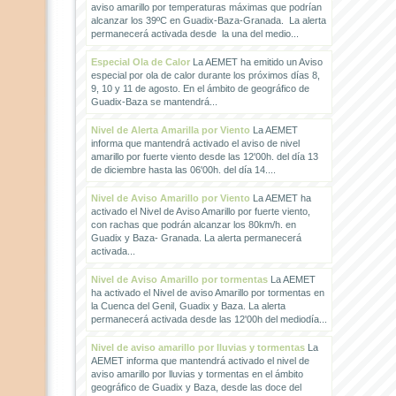
aviso amarillo por temperaturas máximas que podrían
alcanzar los 39ºC en Guadix-Baza-Granada. La alerta
permanecerá activada desde la una del medio...
Especial Ola de Calor
La AEMET ha emitido un Aviso
especial por ola de calor durante los próximos días 8,
9, 10 y 11 de agosto. En el ámbito de geográfico de
Guadix-Baza se mantendrá...
Nivel de Alerta Amarilla por Viento
La AEMET
informa que mantendrá activado el aviso de nivel
amarillo por fuerte viento desde las 12'00h. del día 13
de diciembre hasta las 06'00h. del día 14....
Nivel de Aviso Amarillo por Viento
La AEMET ha
activado el Nivel de Aviso Amarillo por fuerte viento,
con rachas que podrán alcanzar los 80km/h. en
Guadix y Baza- Granada. La alerta permanecerá
activada...
Nivel de Aviso Amarillo por tormentas
La AEMET
ha activado el Nivel de aviso Amarillo por tormentas en
la Cuenca del Genil, Guadix y Baza. La alerta
permanecerá activada desde las 12'00h del mediodía...
Nivel de aviso amarillo por lluvias y tormentas
La
AEMET informa que mantendrá activado el nivel de
aviso amarillo por lluvias y tormentas en el ámbito
geográfico de Guadix y Baza, desde las doce del