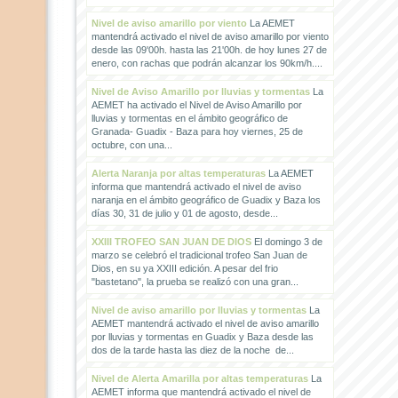
Nivel de aviso amarillo por viento
La AEMET
mantendrá activado el nivel de aviso amarillo por viento
desde las 09'00h. hasta las 21'00h. de hoy lunes 27 de
enero, con rachas que podrán alcanzar los 90km/h....
Nivel de Aviso Amarillo por lluvias y tormentas
La
AEMET ha activado el Nivel de Aviso Amarillo por
lluvias y tormentas en el ámbito geográfico de
Granada- Guadix - Baza para hoy viernes, 25 de
octubre, con una...
Alerta Naranja por altas temperaturas
La AEMET
informa que mantendrá activado el nivel de aviso
naranja en el ámbito geográfico de Guadix y Baza los
días 30, 31 de julio y 01 de agosto, desde...
XXIII TROFEO SAN JUAN DE DIOS
El domingo 3 de
marzo se celebró el tradicional trofeo San Juan de
Dios, en su ya XXIII edición. A pesar del frio
"bastetano", la prueba se realizó con una gran...
Nivel de aviso amarillo por lluvias y tormentas
La
AEMET mantendrá activado el nivel de aviso amarillo
por lluvias y tormentas en Guadix y Baza desde las
dos de la tarde hasta las diez de la noche de...
Nivel de Alerta Amarilla por altas temperaturas
La
AEMET informa que mantendrá activado el nivel de