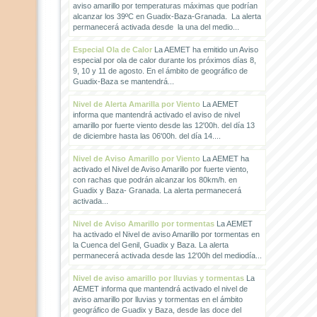
aviso amarillo por temperaturas máximas que podrían
alcanzar los 39ºC en Guadix-Baza-Granada. La alerta
permanecerá activada desde la una del medio...
Especial Ola de Calor
La AEMET ha emitido un Aviso
especial por ola de calor durante los próximos días 8,
9, 10 y 11 de agosto. En el ámbito de geográfico de
Guadix-Baza se mantendrá...
Nivel de Alerta Amarilla por Viento
La AEMET
informa que mantendrá activado el aviso de nivel
amarillo por fuerte viento desde las 12'00h. del día 13
de diciembre hasta las 06'00h. del día 14....
Nivel de Aviso Amarillo por Viento
La AEMET ha
activado el Nivel de Aviso Amarillo por fuerte viento,
con rachas que podrán alcanzar los 80km/h. en
Guadix y Baza- Granada. La alerta permanecerá
activada...
Nivel de Aviso Amarillo por tormentas
La AEMET
ha activado el Nivel de aviso Amarillo por tormentas en
la Cuenca del Genil, Guadix y Baza. La alerta
permanecerá activada desde las 12'00h del mediodía...
Nivel de aviso amarillo por lluvias y tormentas
La
AEMET informa que mantendrá activado el nivel de
aviso amarillo por lluvias y tormentas en el ámbito
geográfico de Guadix y Baza, desde las doce del