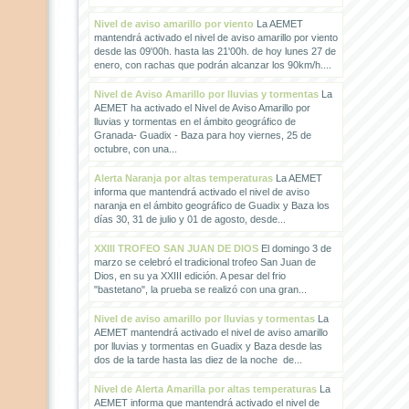
Nivel de aviso amarillo por viento
La AEMET
mantendrá activado el nivel de aviso amarillo por viento
desde las 09'00h. hasta las 21'00h. de hoy lunes 27 de
enero, con rachas que podrán alcanzar los 90km/h....
Nivel de Aviso Amarillo por lluvias y tormentas
La
AEMET ha activado el Nivel de Aviso Amarillo por
lluvias y tormentas en el ámbito geográfico de
Granada- Guadix - Baza para hoy viernes, 25 de
octubre, con una...
Alerta Naranja por altas temperaturas
La AEMET
informa que mantendrá activado el nivel de aviso
naranja en el ámbito geográfico de Guadix y Baza los
días 30, 31 de julio y 01 de agosto, desde...
XXIII TROFEO SAN JUAN DE DIOS
El domingo 3 de
marzo se celebró el tradicional trofeo San Juan de
Dios, en su ya XXIII edición. A pesar del frio
"bastetano", la prueba se realizó con una gran...
Nivel de aviso amarillo por lluvias y tormentas
La
AEMET mantendrá activado el nivel de aviso amarillo
por lluvias y tormentas en Guadix y Baza desde las
dos de la tarde hasta las diez de la noche de...
Nivel de Alerta Amarilla por altas temperaturas
La
AEMET informa que mantendrá activado el nivel de