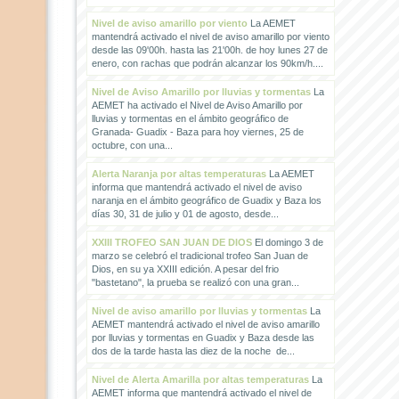
Nivel de aviso amarillo por viento
La AEMET
mantendrá activado el nivel de aviso amarillo por viento
desde las 09'00h. hasta las 21'00h. de hoy lunes 27 de
enero, con rachas que podrán alcanzar los 90km/h....
Nivel de Aviso Amarillo por lluvias y tormentas
La
AEMET ha activado el Nivel de Aviso Amarillo por
lluvias y tormentas en el ámbito geográfico de
Granada- Guadix - Baza para hoy viernes, 25 de
octubre, con una...
Alerta Naranja por altas temperaturas
La AEMET
informa que mantendrá activado el nivel de aviso
naranja en el ámbito geográfico de Guadix y Baza los
días 30, 31 de julio y 01 de agosto, desde...
XXIII TROFEO SAN JUAN DE DIOS
El domingo 3 de
marzo se celebró el tradicional trofeo San Juan de
Dios, en su ya XXIII edición. A pesar del frio
"bastetano", la prueba se realizó con una gran...
Nivel de aviso amarillo por lluvias y tormentas
La
AEMET mantendrá activado el nivel de aviso amarillo
por lluvias y tormentas en Guadix y Baza desde las
dos de la tarde hasta las diez de la noche de...
Nivel de Alerta Amarilla por altas temperaturas
La
AEMET informa que mantendrá activado el nivel de