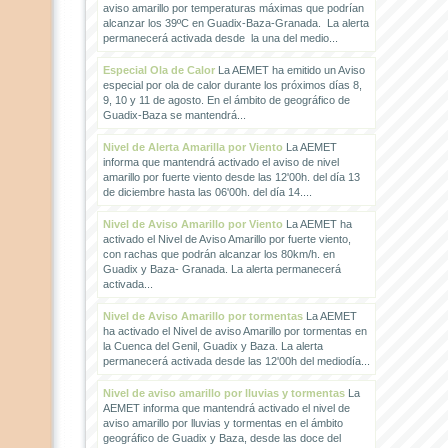
aviso amarillo por temperaturas máximas que podrían
alcanzar los 39ºC en Guadix-Baza-Granada. La alerta
permanecerá activada desde la una del medio...
Especial Ola de Calor
La AEMET ha emitido un Aviso
especial por ola de calor durante los próximos días 8,
9, 10 y 11 de agosto. En el ámbito de geográfico de
Guadix-Baza se mantendrá...
Nivel de Alerta Amarilla por Viento
La AEMET
informa que mantendrá activado el aviso de nivel
amarillo por fuerte viento desde las 12'00h. del día 13
de diciembre hasta las 06'00h. del día 14....
Nivel de Aviso Amarillo por Viento
La AEMET ha
activado el Nivel de Aviso Amarillo por fuerte viento,
con rachas que podrán alcanzar los 80km/h. en
Guadix y Baza- Granada. La alerta permanecerá
activada...
Nivel de Aviso Amarillo por tormentas
La AEMET
ha activado el Nivel de aviso Amarillo por tormentas en
la Cuenca del Genil, Guadix y Baza. La alerta
permanecerá activada desde las 12'00h del mediodía...
Nivel de aviso amarillo por lluvias y tormentas
La
AEMET informa que mantendrá activado el nivel de
aviso amarillo por lluvias y tormentas en el ámbito
geográfico de Guadix y Baza, desde las doce del