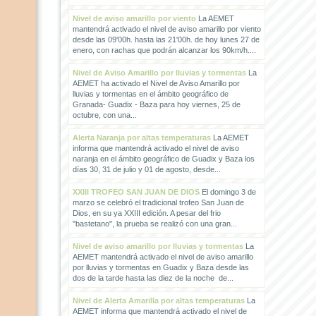
Nivel de aviso amarillo por viento
La AEMET
mantendrá activado el nivel de aviso amarillo por viento
desde las 09'00h. hasta las 21'00h. de hoy lunes 27 de
enero, con rachas que podrán alcanzar los 90km/h....
Nivel de Aviso Amarillo por lluvias y tormentas
La
AEMET ha activado el Nivel de Aviso Amarillo por
lluvias y tormentas en el ámbito geográfico de
Granada- Guadix - Baza para hoy viernes, 25 de
octubre, con una...
Alerta Naranja por altas temperaturas
La AEMET
informa que mantendrá activado el nivel de aviso
naranja en el ámbito geográfico de Guadix y Baza los
días 30, 31 de julio y 01 de agosto, desde...
XXIII TROFEO SAN JUAN DE DIOS
El domingo 3 de
marzo se celebró el tradicional trofeo San Juan de
Dios, en su ya XXIII edición. A pesar del frio
"bastetano", la prueba se realizó con una gran...
Nivel de aviso amarillo por lluvias y tormentas
La
AEMET mantendrá activado el nivel de aviso amarillo
por lluvias y tormentas en Guadix y Baza desde las
dos de la tarde hasta las diez de la noche de...
Nivel de Alerta Amarilla por altas temperaturas
La
AEMET informa que mantendrá activado el nivel de