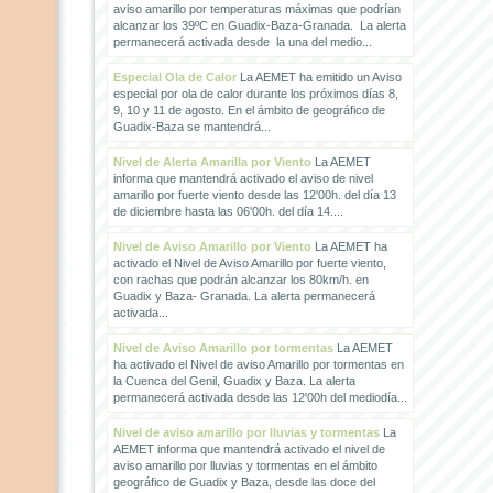
aviso amarillo por temperaturas máximas que podrían
alcanzar los 39ºC en Guadix-Baza-Granada. La alerta
permanecerá activada desde la una del medio...
Especial Ola de Calor
La AEMET ha emitido un Aviso
especial por ola de calor durante los próximos días 8,
9, 10 y 11 de agosto. En el ámbito de geográfico de
Guadix-Baza se mantendrá...
Nivel de Alerta Amarilla por Viento
La AEMET
informa que mantendrá activado el aviso de nivel
amarillo por fuerte viento desde las 12'00h. del día 13
de diciembre hasta las 06'00h. del día 14....
Nivel de Aviso Amarillo por Viento
La AEMET ha
activado el Nivel de Aviso Amarillo por fuerte viento,
con rachas que podrán alcanzar los 80km/h. en
Guadix y Baza- Granada. La alerta permanecerá
activada...
Nivel de Aviso Amarillo por tormentas
La AEMET
ha activado el Nivel de aviso Amarillo por tormentas en
la Cuenca del Genil, Guadix y Baza. La alerta
permanecerá activada desde las 12'00h del mediodía...
Nivel de aviso amarillo por lluvias y tormentas
La
AEMET informa que mantendrá activado el nivel de
aviso amarillo por lluvias y tormentas en el ámbito
geográfico de Guadix y Baza, desde las doce del