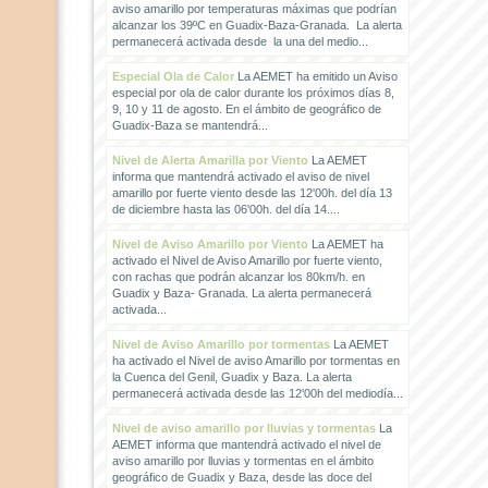
aviso amarillo por temperaturas máximas que podrían
alcanzar los 39ºC en Guadix-Baza-Granada. La alerta
permanecerá activada desde la una del medio...
Especial Ola de Calor
La AEMET ha emitido un Aviso
especial por ola de calor durante los próximos días 8,
9, 10 y 11 de agosto. En el ámbito de geográfico de
Guadix-Baza se mantendrá...
Nivel de Alerta Amarilla por Viento
La AEMET
informa que mantendrá activado el aviso de nivel
amarillo por fuerte viento desde las 12'00h. del día 13
de diciembre hasta las 06'00h. del día 14....
Nivel de Aviso Amarillo por Viento
La AEMET ha
activado el Nivel de Aviso Amarillo por fuerte viento,
con rachas que podrán alcanzar los 80km/h. en
Guadix y Baza- Granada. La alerta permanecerá
activada...
Nivel de Aviso Amarillo por tormentas
La AEMET
ha activado el Nivel de aviso Amarillo por tormentas en
la Cuenca del Genil, Guadix y Baza. La alerta
permanecerá activada desde las 12'00h del mediodía...
Nivel de aviso amarillo por lluvias y tormentas
La
AEMET informa que mantendrá activado el nivel de
aviso amarillo por lluvias y tormentas en el ámbito
geográfico de Guadix y Baza, desde las doce del