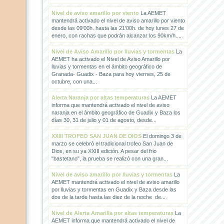
Nivel de aviso amarillo por viento
La AEMET
mantendrá activado el nivel de aviso amarillo por viento
desde las 09'00h. hasta las 21'00h. de hoy lunes 27 de
enero, con rachas que podrán alcanzar los 90km/h....
Nivel de Aviso Amarillo por lluvias y tormentas
La
AEMET ha activado el Nivel de Aviso Amarillo por
lluvias y tormentas en el ámbito geográfico de
Granada- Guadix - Baza para hoy viernes, 25 de
octubre, con una...
Alerta Naranja por altas temperaturas
La AEMET
informa que mantendrá activado el nivel de aviso
naranja en el ámbito geográfico de Guadix y Baza los
días 30, 31 de julio y 01 de agosto, desde...
XXIII TROFEO SAN JUAN DE DIOS
El domingo 3 de
marzo se celebró el tradicional trofeo San Juan de
Dios, en su ya XXIII edición. A pesar del frio
"bastetano", la prueba se realizó con una gran...
Nivel de aviso amarillo por lluvias y tormentas
La
AEMET mantendrá activado el nivel de aviso amarillo
por lluvias y tormentas en Guadix y Baza desde las
dos de la tarde hasta las diez de la noche de...
Nivel de Alerta Amarilla por altas temperaturas
La
AEMET informa que mantendrá activado el nivel de