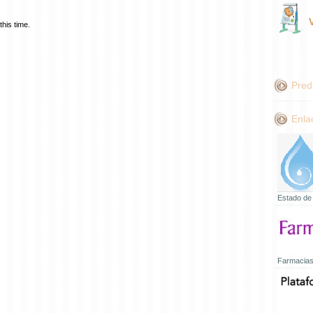
his time.
Pred
Enla
Estado de
Farmacias