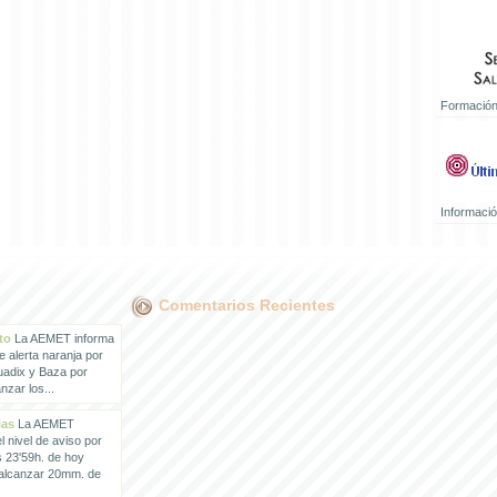
Formación
Informaci
Comentarios Recientes
to
La AEMET informa
e alerta naranja por
uadix y Baza por
zar los...
ias
La AEMET
 nivel de aviso por
s 23'59h. de hoy
 alcanzar 20mm. de