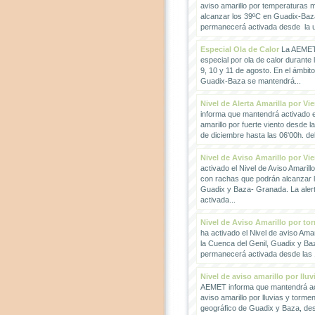
aviso amarillo por temperaturas
alcanzar los 39ºC en Guadix-Baz
permanecerá activada desde la un
Especial Ola de Calor
La AEMET 
especial por ola de calor durante 
9, 10 y 11 de agosto. En el ámbit
Guadix-Baza se mantendrá...
Nivel de Alerta Amarilla por Vi
informa que mantendrá activado el
amarillo por fuerte viento desde l
de diciembre hasta las 06'00h. del 
Nivel de Aviso Amarillo por Vi
activado el Nivel de Aviso Amarillo
con rachas que podrán alcanzar 
Guadix y Baza- Granada. La ale
activada...
Nivel de Aviso Amarillo por to
ha activado el Nivel de aviso Amar
la Cuenca del Genil, Guadix y Baz
permanecerá activada desde las 1
Nivel de aviso amarillo por llu
AEMET informa que mantendrá act
aviso amarillo por lluvias y torme
geográfico de Guadix y Baza, des