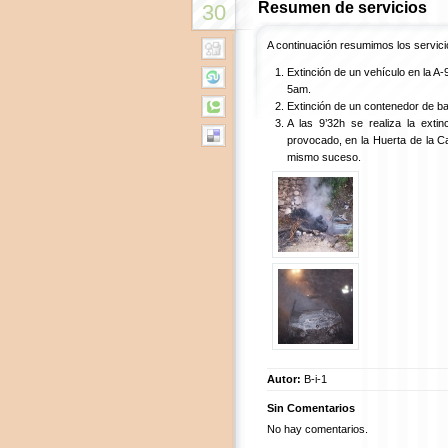
Resumen de servicios
30
A continuación resumimos los servici
Extinción de un vehículo en la A-9
5am.
Extinción de un contenedor de ba
A las 9’32h se realiza la ext
provocado, en la Huerta de la Car
mismo suceso.
Autor:
B-i-1
Sin Comentarios
No hay comentarios.