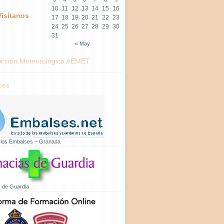
10
11
12
13
14
15
16
Visítanos
17
18
19
20
21
22
23
24
25
26
27
28
29
30
31
« May
icción Meteorológica AEMET
ces
 los Embalses – Granada
 de Guardia