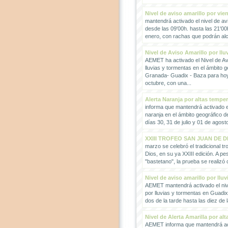
Nivel de aviso amarillo por vie
mantendrá activado el nivel de avi
desde las 09'00h. hasta las 21'00
enero, con rachas que podrán alc
Nivel de Aviso Amarillo por llu
AEMET ha activado el Nivel de Avi
lluvias y tormentas en el ámbito g
Granada- Guadix - Baza para hoy
octubre, con una...
Alerta Naranja por altas tempe
informa que mantendrá activado el
naranja en el ámbito geográfico 
días 30, 31 de julio y 01 de agosto
XXIII TROFEO SAN JUAN DE D
marzo se celebró el tradicional t
Dios, en su ya XXIII edición. A pes
"bastetano", la prueba se realizó 
Nivel de aviso amarillo por llu
AEMET mantendrá activado el nive
por lluvias y tormentas en Guadi
dos de la tarde hasta las diez de 
Nivel de Alerta Amarilla por al
AEMET informa que mantendrá act