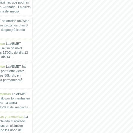
 máximas que podrían
a-Granada. La alerta
a del medio...
ha emitido un Aviso
los próximos días 8,
o de geográfico de
ento
La AEMET
 aviso de nivel
as 12'00h. del día 13
día 14....
ento
La AEMET ha
 por fuerte viento,
los 80km/h. en
rta permanecerá
rmentas
La AEMET
illo por tormentas en
a. La alerta
2'00h del mediodía...
vias y tormentas
La
ivado el nivel de
ntas en el ámbito
de las doce del