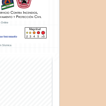
 Online
ón Sísmica