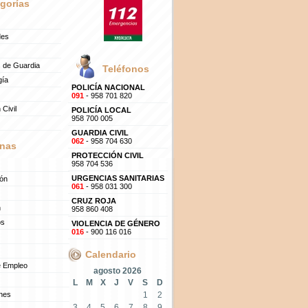
gorías
des
 de Guardia
Teléfonos
gía
POLICÍA NACIONAL
091
- 958 701 820
 Civil
POLICÍA LOCAL
958 700 005
GUARDIA CIVIL
062
- 958 704 630
nas
PROTECCIÓN CIVIL
958 704 536
URGENCIAS SANITARIAS
ión
061
- 958 031 300
CRUZ ROJA
n
958 860 408
os
VIOLENCIA DE GÉNERO
016
- 900 116 016
Calendario
e Empleo
agosto 2026
L
M
X
J
V
S
D
ones
1
2
3
4
5
6
7
8
9