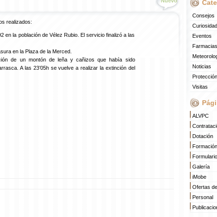
Nuevo
Cate
Consejos
os realizados:
Curiosida
2 en la población de Vélez Rubio. El servicio finalizó a las
Eventos
Farmacias
sura en la Plaza de la Merced.
Meteorolo
inción de un montón de leña y cañizos que había sido
Noticias
rasca. A las 23’05h se vuelve a realizar la extinción del
Protección
Visitas
Pági
ALVPC
Contratac
Dotación
Formació
Formulari
Galería
iMobe
Ofertas d
Personal
Publicaci