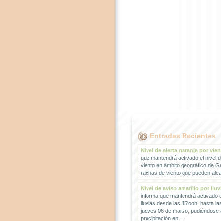
Entradas Recientes
Nivel de alerta naranja por vien
que mantendrá activado el nivel d
viento en ámbito geográfico de G
rachas de viento que pueden alcan
Nivel de aviso amarillo por lluv
informa que mantendrá activado el
lluvias desde las 15'ooh. hasta la
jueves 06 de marzo, pudiéndose
precipitación en...