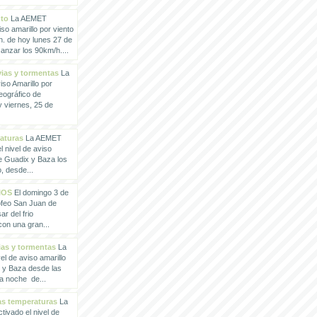
nto
La AEMET
so amarillo por viento
h. de hoy lunes 27 de
anzar los 90km/h....
vias y tormentas
La
so Amarillo por
eográfico de
 viernes, 25 de
raturas
La AEMET
 nivel de aviso
de Guadix y Baza los
, desde...
IOS
El domingo 3 de
rofeo San Juan de
ar del frio
con una gran...
vias y tormentas
La
l de aviso amarillo
x y Baza desde las
la noche de...
tas temperaturas
La
ivado el nivel de