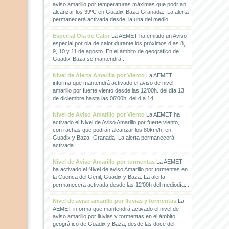
aviso amarillo por temperaturas máximas que podrían
alcanzar los 39ºC en Guadix-Baza-Granada. La alerta
permanecerá activada desde la una del medio...
Especial Ola de Calor
La AEMET ha emitido un Aviso
especial por ola de calor durante los próximos días 8,
9, 10 y 11 de agosto. En el ámbito de geográfico de
Guadix-Baza se mantendrá...
Nivel de Alerta Amarilla por Viento
La AEMET
informa que mantendrá activado el aviso de nivel
amarillo por fuerte viento desde las 12'00h. del día 13
de diciembre hasta las 06'00h. del día 14....
Nivel de Aviso Amarillo por Viento
La AEMET ha
activado el Nivel de Aviso Amarillo por fuerte viento,
con rachas que podrán alcanzar los 80km/h. en
Guadix y Baza- Granada. La alerta permanecerá
activada...
Nivel de Aviso Amarillo por tormentas
La AEMET
ha activado el Nivel de aviso Amarillo por tormentas en
la Cuenca del Genil, Guadix y Baza. La alerta
permanecerá activada desde las 12'00h del mediodía...
Nivel de aviso amarillo por lluvias y tormentas
La
AEMET informa que mantendrá activado el nivel de
aviso amarillo por lluvias y tormentas en el ámbito
geográfico de Guadix y Baza, desde las doce del