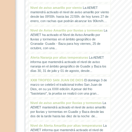
Nivel de aviso amarillo por viento
La AEMET
mantendrá activado el nivel de aviso amarillo por viento
desde las 09'00h. hasta las 21'00h. de hoy lunes 27 de
enero, con rachas que podrán alcanzar los 90km/h....
Nivel de Aviso Amarillo por lluvias y tormentas
La
AEMET ha activado el Nivel de Aviso Amarillo por
lluvias y tormentas en el ámbito geográfico de
Granada- Guadix - Baza para hoy viernes, 25 de
octubre, con una...
Alerta Naranja por altas temperaturas
La AEMET
informa que mantendrá activado el nivel de aviso
naranja en el ámbito geográfico de Guadix y Baza los
días 30, 31 de julio y 01 de agosto, desde...
XXIII TROFEO SAN JUAN DE DIOS
El domingo 3 de
marzo se celebró el tradicional trofeo San Juan de
Dios, en su ya XXIII edición. A pesar del frio
"bastetano", la prueba se realizó con una gran...
Nivel de aviso amarillo por lluvias y tormentas
La
AEMET mantendrá activado el nivel de aviso amarillo
por lluvias y tormentas en Guadix y Baza desde las
dos de la tarde hasta las diez de la noche de...
Nivel de Alerta Amarilla por altas temperaturas
La
AEMET informa que mantendrá activado el nivel de