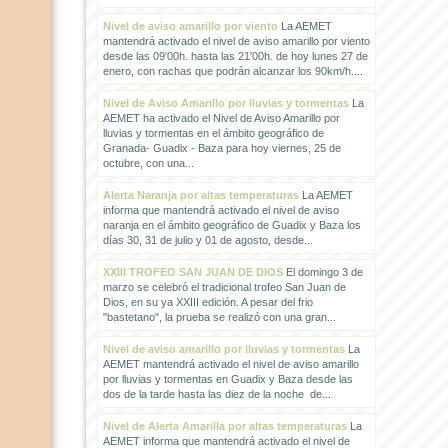
Nivel de aviso amarillo por viento
La AEMET
mantendrá activado el nivel de aviso amarillo por viento
desde las 09'00h. hasta las 21'00h. de hoy lunes 27 de
enero, con rachas que podrán alcanzar los 90km/h....
Nivel de Aviso Amarillo por lluvias y tormentas
La
AEMET ha activado el Nivel de Aviso Amarillo por
lluvias y tormentas en el ámbito geográfico de
Granada- Guadix - Baza para hoy viernes, 25 de
octubre, con una...
Alerta Naranja por altas temperaturas
La AEMET
informa que mantendrá activado el nivel de aviso
naranja en el ámbito geográfico de Guadix y Baza los
días 30, 31 de julio y 01 de agosto, desde...
XXIII TROFEO SAN JUAN DE DIOS
El domingo 3 de
marzo se celebró el tradicional trofeo San Juan de
Dios, en su ya XXIII edición. A pesar del frio
"bastetano", la prueba se realizó con una gran...
Nivel de aviso amarillo por lluvias y tormentas
La
AEMET mantendrá activado el nivel de aviso amarillo
por lluvias y tormentas en Guadix y Baza desde las
dos de la tarde hasta las diez de la noche de...
Nivel de Alerta Amarilla por altas temperaturas
La
AEMET informa que mantendrá activado el nivel de