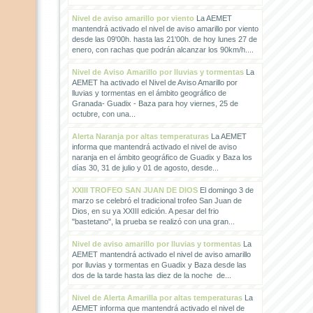
Nivel de aviso amarillo por viento
La AEMET
mantendrá activado el nivel de aviso amarillo por viento
desde las 09'00h. hasta las 21'00h. de hoy lunes 27 de
enero, con rachas que podrán alcanzar los 90km/h....
Nivel de Aviso Amarillo por lluvias y tormentas
La
AEMET ha activado el Nivel de Aviso Amarillo por
lluvias y tormentas en el ámbito geográfico de
Granada- Guadix - Baza para hoy viernes, 25 de
octubre, con una...
Alerta Naranja por altas temperaturas
La AEMET
informa que mantendrá activado el nivel de aviso
naranja en el ámbito geográfico de Guadix y Baza los
días 30, 31 de julio y 01 de agosto, desde...
XXIII TROFEO SAN JUAN DE DIOS
El domingo 3 de
marzo se celebró el tradicional trofeo San Juan de
Dios, en su ya XXIII edición. A pesar del frio
"bastetano", la prueba se realizó con una gran...
Nivel de aviso amarillo por lluvias y tormentas
La
AEMET mantendrá activado el nivel de aviso amarillo
por lluvias y tormentas en Guadix y Baza desde las
dos de la tarde hasta las diez de la noche de...
Nivel de Alerta Amarilla por altas temperaturas
La
AEMET informa que mantendrá activado el nivel de