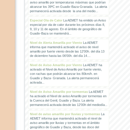
aviso amarillo por temperaturas máximas que podrían
alcanzar los 39ºC en Guadix-Baza-Granada. La alerta
permanecerá activada desde la una del medio...
Especial Ola de Calor
La AEMET ha emitido un Aviso
especial por ola de calor durante los próximos días 8,
9, 10 y 11 de agosto. En el ámbito de geográfico de
Guadix-Baza se mantendrá...
Nivel de Alerta Amarilla por Viento
La AEMET
informa que mantendrá activado el aviso de nivel
amarillo por fuerte viento desde las 12'00h. del día 13
de diciembre hasta las 06'00h. del día 14....
Nivel de Aviso Amarillo por Viento
La AEMET ha
activado el Nivel de Aviso Amarillo por fuerte viento,
con rachas que podrán alcanzar los 80km/h. en
Guadix y Baza- Granada. La alerta permanecerá
activada...
Nivel de Aviso Amarillo por tormentas
La AEMET
ha activado el Nivel de aviso Amarillo por tormentas en
la Cuenca del Genil, Guadix y Baza. La alerta
permanecerá activada desde las 12'00h del mediodía...
Nivel de aviso amarillo por lluvias y tormentas
La
AEMET informa que mantendrá activado el nivel de
aviso amarillo por lluvias y tormentas en el ámbito
geográfico de Guadix y Baza, desde las doce del