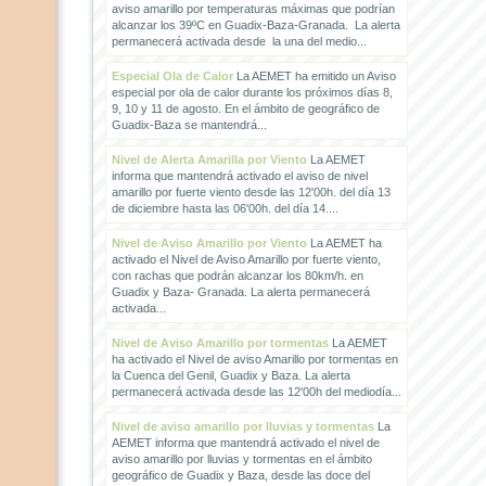
aviso amarillo por temperaturas máximas que podrían
alcanzar los 39ºC en Guadix-Baza-Granada. La alerta
permanecerá activada desde la una del medio...
Especial Ola de Calor
La AEMET ha emitido un Aviso
especial por ola de calor durante los próximos días 8,
9, 10 y 11 de agosto. En el ámbito de geográfico de
Guadix-Baza se mantendrá...
Nivel de Alerta Amarilla por Viento
La AEMET
informa que mantendrá activado el aviso de nivel
amarillo por fuerte viento desde las 12'00h. del día 13
de diciembre hasta las 06'00h. del día 14....
Nivel de Aviso Amarillo por Viento
La AEMET ha
activado el Nivel de Aviso Amarillo por fuerte viento,
con rachas que podrán alcanzar los 80km/h. en
Guadix y Baza- Granada. La alerta permanecerá
activada...
Nivel de Aviso Amarillo por tormentas
La AEMET
ha activado el Nivel de aviso Amarillo por tormentas en
la Cuenca del Genil, Guadix y Baza. La alerta
permanecerá activada desde las 12'00h del mediodía...
Nivel de aviso amarillo por lluvias y tormentas
La
AEMET informa que mantendrá activado el nivel de
aviso amarillo por lluvias y tormentas en el ámbito
geográfico de Guadix y Baza, desde las doce del