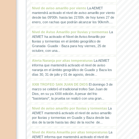
Nivel de aviso amarillo por viento
La AEMET
mantendrá activado el nivel de aviso amarillo por viento
desde las 09'00h. hasta las 21'00h. de hoy lunes 27 de
enero, con rachas que podrán alcanzar los 90km/h....
Nivel de Aviso Amarillo por lluvias y tormentas
La
AEMET ha activado el Nivel de Aviso Amarillo por
lluvias y tormentas en el ámbito geográfico de
Granada- Guadix - Baza para hoy viernes, 25 de
octubre, con una...
Alerta Naranja por altas temperaturas
La AEMET
informa que mantendrá activado el nivel de aviso
naranja en el ámbito geográfico de Guadix y Baza los
días 30, 31 de julio y 01 de agosto, desde...
XXIII TROFEO SAN JUAN DE DIOS
El domingo 3 de
marzo se celebró el tradicional trofeo San Juan de
Dios, en su ya XXIII edición. A pesar del frio
"bastetano", la prueba se realizó con una gran...
Nivel de aviso amarillo por lluvias y tormentas
La
AEMET mantendrá activado el nivel de aviso amarillo
por lluvias y tormentas en Guadix y Baza desde las
dos de la tarde hasta las diez de la noche de...
Nivel de Alerta Amarilla por altas temperaturas
La
AEMET informa que mantendrá activado el nivel de