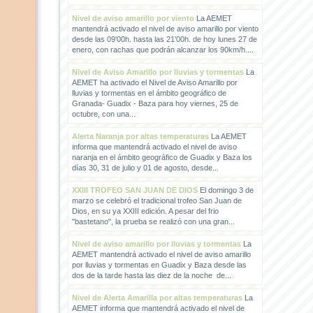
Nivel de aviso amarillo por viento
La AEMET
mantendrá activado el nivel de aviso amarillo por viento
desde las 09'00h. hasta las 21'00h. de hoy lunes 27 de
enero, con rachas que podrán alcanzar los 90km/h....
Nivel de Aviso Amarillo por lluvias y tormentas
La
AEMET ha activado el Nivel de Aviso Amarillo por
lluvias y tormentas en el ámbito geográfico de
Granada- Guadix - Baza para hoy viernes, 25 de
octubre, con una...
Alerta Naranja por altas temperaturas
La AEMET
informa que mantendrá activado el nivel de aviso
naranja en el ámbito geográfico de Guadix y Baza los
días 30, 31 de julio y 01 de agosto, desde...
XXIII TROFEO SAN JUAN DE DIOS
El domingo 3 de
marzo se celebró el tradicional trofeo San Juan de
Dios, en su ya XXIII edición. A pesar del frio
"bastetano", la prueba se realizó con una gran...
Nivel de aviso amarillo por lluvias y tormentas
La
AEMET mantendrá activado el nivel de aviso amarillo
por lluvias y tormentas en Guadix y Baza desde las
dos de la tarde hasta las diez de la noche de...
Nivel de Alerta Amarilla por altas temperaturas
La
AEMET informa que mantendrá activado el nivel de