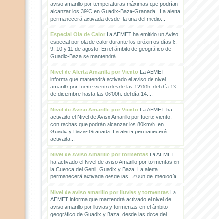
aviso amarillo por temperaturas máximas que podrían
alcanzar los 39ºC en Guadix-Baza-Granada. La alerta
permanecerá activada desde la una del medio...
Especial Ola de Calor
La AEMET ha emitido un Aviso
especial por ola de calor durante los próximos días 8,
9, 10 y 11 de agosto. En el ámbito de geográfico de
Guadix-Baza se mantendrá...
Nivel de Alerta Amarilla por Viento
La AEMET
informa que mantendrá activado el aviso de nivel
amarillo por fuerte viento desde las 12'00h. del día 13
de diciembre hasta las 06'00h. del día 14....
Nivel de Aviso Amarillo por Viento
La AEMET ha
activado el Nivel de Aviso Amarillo por fuerte viento,
con rachas que podrán alcanzar los 80km/h. en
Guadix y Baza- Granada. La alerta permanecerá
activada...
Nivel de Aviso Amarillo por tormentas
La AEMET
ha activado el Nivel de aviso Amarillo por tormentas en
la Cuenca del Genil, Guadix y Baza. La alerta
permanecerá activada desde las 12'00h del mediodía...
Nivel de aviso amarillo por lluvias y tormentas
La
AEMET informa que mantendrá activado el nivel de
aviso amarillo por lluvias y tormentas en el ámbito
geográfico de Guadix y Baza, desde las doce del