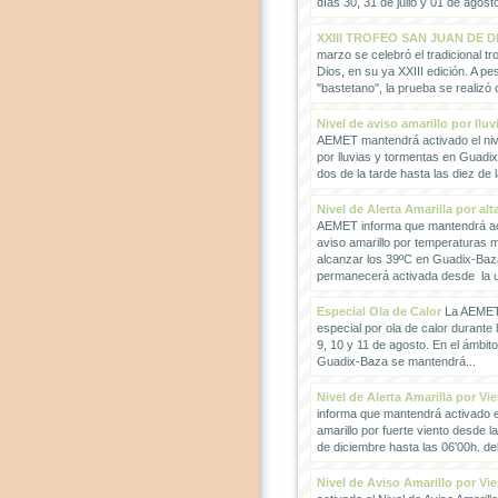
días 30, 31 de julio y 01 de agosto
XXIII TROFEO SAN JUAN DE D
marzo se celebró el tradicional t
Dios, en su ya XXIII edición. A pes
"bastetano", la prueba se realizó 
Nivel de aviso amarillo por llu
AEMET mantendrá activado el nive
por lluvias y tormentas en Guadi
dos de la tarde hasta las diez de 
Nivel de Alerta Amarilla por al
AEMET informa que mantendrá act
aviso amarillo por temperaturas
alcanzar los 39ºC en Guadix-Baz
permanecerá activada desde la un
Especial Ola de Calor
La AEMET 
especial por ola de calor durante 
9, 10 y 11 de agosto. En el ámbit
Guadix-Baza se mantendrá...
Nivel de Alerta Amarilla por Vi
informa que mantendrá activado el
amarillo por fuerte viento desde l
de diciembre hasta las 06'00h. del 
Nivel de Aviso Amarillo por Vi