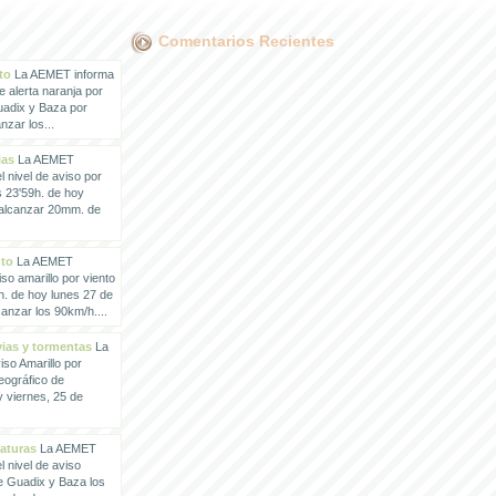
Comentarios Recientes
to
La AEMET informa
e alerta naranja por
uadix y Baza por
zar los...
ias
La AEMET
 nivel de aviso por
s 23'59h. de hoy
 alcanzar 20mm. de
nto
La AEMET
so amarillo por viento
h. de hoy lunes 27 de
anzar los 90km/h....
vias y tormentas
La
so Amarillo por
eográfico de
 viernes, 25 de
raturas
La AEMET
 nivel de aviso
de Guadix y Baza los