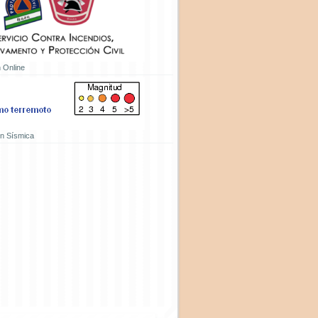
 Online
ón Sísmica