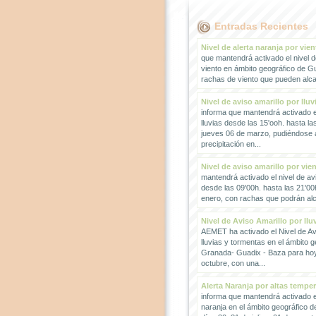
Entradas Recientes
Nivel de alerta naranja por vien
que mantendrá activado el nivel d
viento en ámbito geográfico de G
rachas de viento que pueden alcan
Nivel de aviso amarillo por lluv
informa que mantendrá activado el
lluvias desde las 15'ooh. hasta la
jueves 06 de marzo, pudiéndose
precipitación en...
Nivel de aviso amarillo por vie
mantendrá activado el nivel de avi
desde las 09'00h. hasta las 21'00
enero, con rachas que podrán alc
Nivel de Aviso Amarillo por llu
AEMET ha activado el Nivel de Avi
lluvias y tormentas en el ámbito g
Granada- Guadix - Baza para hoy
octubre, con una...
Alerta Naranja por altas tempe
informa que mantendrá activado el
naranja en el ámbito geográfico 