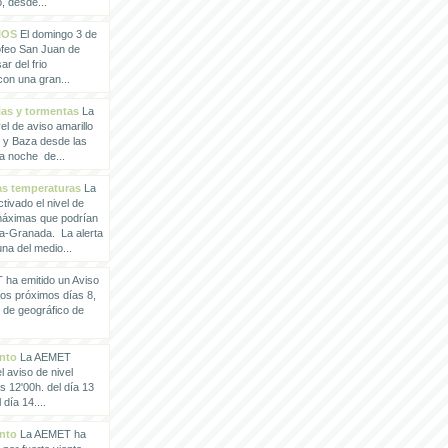
, desde...
IOS
El domingo 3 de
rofeo San Juan de
ar del frio
con una gran...
vias y tormentas
La
l de aviso amarillo
x y Baza desde las
la noche de...
tas temperaturas
La
ivado el nivel de
 máximas que podrían
a-Granada. La alerta
a del medio...
ha emitido un Aviso
los próximos días 8,
o de geográfico de
ento
La AEMET
 aviso de nivel
as 12'00h. del día 13
día 14....
ento
La AEMET ha