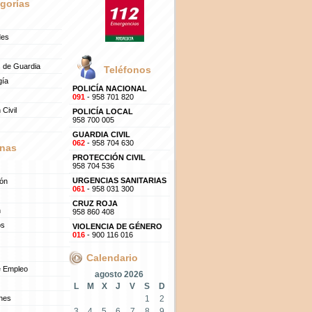
gorías
des
 de Guardia
Teléfonos
gía
POLICÍA NACIONAL
091
- 958 701 820
 Civil
POLICÍA LOCAL
958 700 005
GUARDIA CIVIL
062
- 958 704 630
nas
PROTECCIÓN CIVIL
958 704 536
URGENCIAS SANITARIAS
ión
061
- 958 031 300
CRUZ ROJA
n
958 860 408
os
VIOLENCIA DE GÉNERO
016
- 900 116 016
Calendario
e Empleo
agosto 2026
L
M
X
J
V
S
D
ones
1
2
3
4
5
6
7
8
9