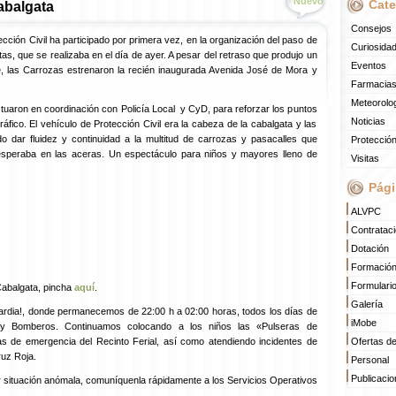
Nuevo
Cate
abalgata
Consejos
cción Civil ha participado por primera vez, en la organización del paso de
Curiosida
as, que se realizaba en el día de ayer. A pesar del retraso que produjo un
Eventos
, las Carrozas estrenaron la recién inaugurada Avenida José de Mora y
Farmacias
Meteorolo
actuaron en coordinación con Policía Local y CyD, para reforzar los puntos
Noticias
ráfico. El vehículo de Protección Civil era la cabeza de la cabalgata y las
do dar fluidez y continuidad a la multitud de carrozas y pasacalles que
Protección
esperaba en las aceras. Un espectáculo para niños y mayores lleno de
Visitas
Pági
ALVPC
Contratac
Dotación
Formació
Formulari
 Cabalgata, pincha
aquí
.
Galería
uardia!, donde permanecemos de 22:00 h a 02:00 horas, todos los días de
iMobe
l y Bomberos. Continuamos colocando a los niños las «Pulseras de
idas de emergencia del Recinto Ferial, así como atendiendo incidentes de
Ofertas d
ruz Roja.
Personal
Publicaci
r situación anómala, comuníquenla rápidamente a los Servicios Operativos