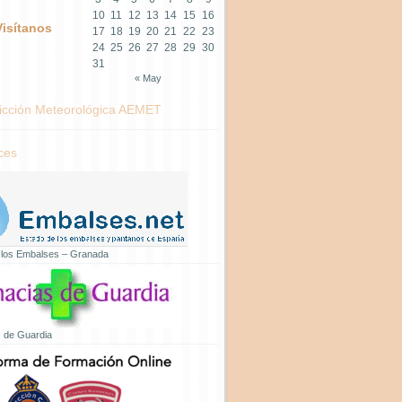
10
11
12
13
14
15
16
Visítanos
17
18
19
20
21
22
23
24
25
26
27
28
29
30
31
« May
icción Meteorológica AEMET
ces
 los Embalses – Granada
 de Guardia