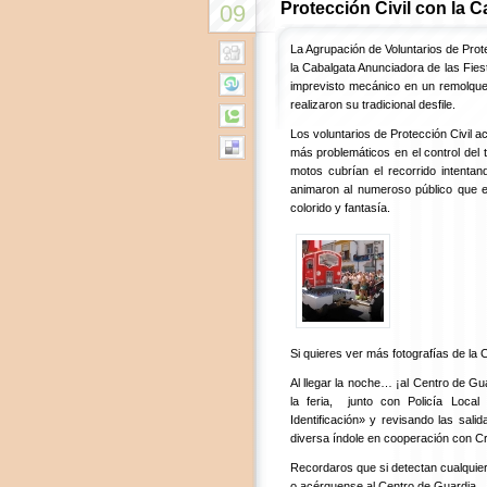
Protección Civil con la C
09
La Agrupación de Voluntarios de Prote
la Cabalgata Anunciadora de las Fiest
imprevisto mecánico en un remolque
realizaron su tradicional desfile.
Los voluntarios de Protección Civil 
más problemáticos en el control del t
motos cubrían el recorrido intentan
animaron al numeroso público que 
colorido y fantasía.
Si quieres ver más fotografías de la
Al llegar la noche… ¡al Centro de G
la feria, junto con Policía Loca
Identificación» y revisando las sal
diversa índole en cooperación con C
Recordaros que si detectan cualquie
o acérquense al Centro de Guardia.