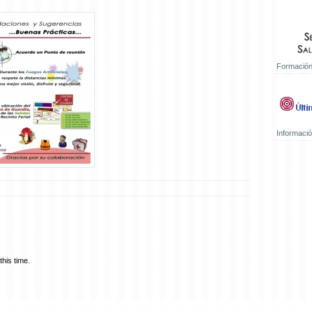
Formación
Informaci
his time.