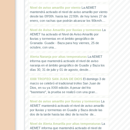
Nivel de aviso amarillo por viento
La AEMET
mantendrá activado el nivel de aviso amarillo por viento
desde las 09'00h. hasta las 21'00h. de hoy lunes 27 de
enero, con rachas que podrán alcanzar los 90km/h....
Nivel de Aviso Amarillo por lluvias y tormentas
La
AEMET ha activado el Nivel de Aviso Amarillo por
lluvias y tormentas en el ámbito geográfico de
Granada- Guadix - Baza para hoy viernes, 25 de
octubre, con una...
Alerta Naranja por altas temperaturas
La AEMET
informa que mantendrá activado el nivel de aviso
naranja en el ámbito geográfico de Guadix y Baza los
días 30, 31 de julio y 01 de agosto, desde...
XXIII TROFEO SAN JUAN DE DIOS
El domingo 3 de
marzo se celebró el tradicional trofeo San Juan de
Dios, en su ya XXIII edición. A pesar del frio
"bastetano", la prueba se realizó con una gran...
Nivel de aviso amarillo por lluvias y tormentas
La
AEMET mantendrá activado el nivel de aviso amarillo
por lluvias y tormentas en Guadix y Baza desde las
dos de la tarde hasta las diez de la noche de...
Nivel de Alerta Amarilla por altas temperaturas
La
AEMET informa que mantendrá activado el nivel de