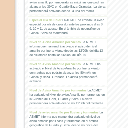
aviso amarillo por temperaturas máximas que podrían
alcanzar los 39ºC en Guadix-Baza-Granada. La alerta
permanecerá activada desde la una del medio...
Especial Ola de Calor
La AEMET ha emitido un Aviso
especial por ola de calor durante los próximos días 8,
9, 10 y 11 de agosto. En el ámbito de geográfico de
Guadix-Baza se mantendrá...
Nivel de Alerta Amarilla por Viento
La AEMET
informa que mantendrá activado el aviso de nivel
amarillo por fuerte viento desde las 12'00h. del día 13
de diciembre hasta las 06'00h. del día 14....
Nivel de Aviso Amarillo por Viento
La AEMET ha
activado el Nivel de Aviso Amarillo por fuerte viento,
con rachas que podrán alcanzar los 80km/h. en
Guadix y Baza- Granada. La alerta permanecerá
activada...
Nivel de Aviso Amarillo por tormentas
La AEMET
ha activado el Nivel de aviso Amarillo por tormentas en
la Cuenca del Genil, Guadix y Baza. La alerta
permanecerá activada desde las 12'00h del mediodía...
Nivel de aviso amarillo por lluvias y tormentas
La
AEMET informa que mantendrá activado el nivel de
aviso amarillo por lluvias y tormentas en el ámbito
geográfico de Guadix y Baza, desde las doce del