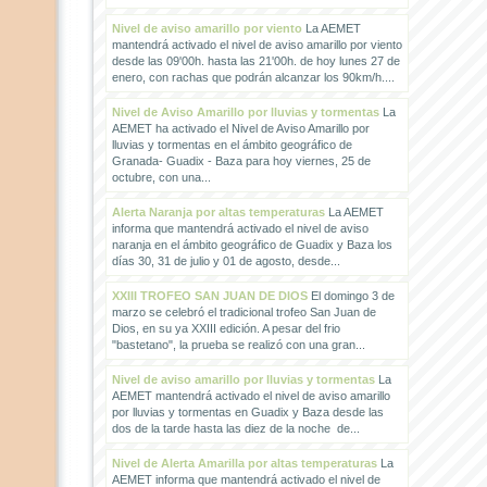
Nivel de aviso amarillo por viento
La AEMET
mantendrá activado el nivel de aviso amarillo por viento
desde las 09'00h. hasta las 21'00h. de hoy lunes 27 de
enero, con rachas que podrán alcanzar los 90km/h....
Nivel de Aviso Amarillo por lluvias y tormentas
La
AEMET ha activado el Nivel de Aviso Amarillo por
lluvias y tormentas en el ámbito geográfico de
Granada- Guadix - Baza para hoy viernes, 25 de
octubre, con una...
Alerta Naranja por altas temperaturas
La AEMET
informa que mantendrá activado el nivel de aviso
naranja en el ámbito geográfico de Guadix y Baza los
días 30, 31 de julio y 01 de agosto, desde...
XXIII TROFEO SAN JUAN DE DIOS
El domingo 3 de
marzo se celebró el tradicional trofeo San Juan de
Dios, en su ya XXIII edición. A pesar del frio
"bastetano", la prueba se realizó con una gran...
Nivel de aviso amarillo por lluvias y tormentas
La
AEMET mantendrá activado el nivel de aviso amarillo
por lluvias y tormentas en Guadix y Baza desde las
dos de la tarde hasta las diez de la noche de...
Nivel de Alerta Amarilla por altas temperaturas
La
AEMET informa que mantendrá activado el nivel de