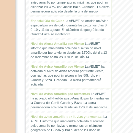
aviso amarillo por temperaturas máximas que podrían
alcanzar los 39ºC en Guadix-Baza-Granada. La alerta
permanecerá activada desde la una del medio...
Especial Ola de Calor
La AEMET ha emitido un Aviso
especial por ola de calor durante los próximos días 8,
9, 10 y 11 de agosto. En el ámbito de geográfico de
Guadix-Baza se mantendrá...
Nivel de Alerta Amarilla por Viento
La AEMET
informa que mantendrá activado el aviso de nivel
amarillo por fuerte viento desde las 12'00h. del día 13
de diciembre hasta las 06'00h. del día 14....
Nivel de Aviso Amarillo por Viento
La AEMET ha
activado el Nivel de Aviso Amarillo por fuerte viento,
con rachas que podrán alcanzar los 80km/h. en
Guadix y Baza- Granada. La alerta permanecerá
activada...
Nivel de Aviso Amarillo por tormentas
La AEMET
ha activado el Nivel de aviso Amarillo por tormentas en
la Cuenca del Genil, Guadix y Baza. La alerta
permanecerá activada desde las 12'00h del mediodía...
Nivel de aviso amarillo por lluvias y tormentas
La
AEMET informa que mantendrá activado el nivel de
aviso amarillo por lluvias y tormentas en el ámbito
geográfico de Guadix y Baza, desde las doce del