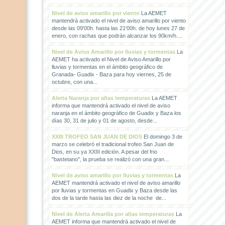
Nivel de aviso amarillo por viento
La AEMET
mantendrá activado el nivel de aviso amarillo por viento
desde las 09'00h. hasta las 21'00h. de hoy lunes 27 de
enero, con rachas que podrán alcanzar los 90km/h....
Nivel de Aviso Amarillo por lluvias y tormentas
La
AEMET ha activado el Nivel de Aviso Amarillo por
lluvias y tormentas en el ámbito geográfico de
Granada- Guadix - Baza para hoy viernes, 25 de
octubre, con una...
Alerta Naranja por altas temperaturas
La AEMET
informa que mantendrá activado el nivel de aviso
naranja en el ámbito geográfico de Guadix y Baza los
días 30, 31 de julio y 01 de agosto, desde...
XXIII TROFEO SAN JUAN DE DIOS
El domingo 3 de
marzo se celebró el tradicional trofeo San Juan de
Dios, en su ya XXIII edición. A pesar del frio
"bastetano", la prueba se realizó con una gran...
Nivel de aviso amarillo por lluvias y tormentas
La
AEMET mantendrá activado el nivel de aviso amarillo
por lluvias y tormentas en Guadix y Baza desde las
dos de la tarde hasta las diez de la noche de...
Nivel de Alerta Amarilla por altas temperaturas
La
AEMET informa que mantendrá activado el nivel de