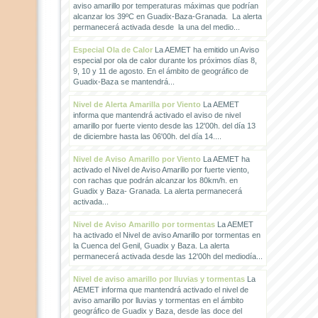
aviso amarillo por temperaturas máximas que podrían
alcanzar los 39ºC en Guadix-Baza-Granada. La alerta
permanecerá activada desde la una del medio...
Especial Ola de Calor
La AEMET ha emitido un Aviso
especial por ola de calor durante los próximos días 8,
9, 10 y 11 de agosto. En el ámbito de geográfico de
Guadix-Baza se mantendrá...
Nivel de Alerta Amarilla por Viento
La AEMET
informa que mantendrá activado el aviso de nivel
amarillo por fuerte viento desde las 12'00h. del día 13
de diciembre hasta las 06'00h. del día 14....
Nivel de Aviso Amarillo por Viento
La AEMET ha
activado el Nivel de Aviso Amarillo por fuerte viento,
con rachas que podrán alcanzar los 80km/h. en
Guadix y Baza- Granada. La alerta permanecerá
activada...
Nivel de Aviso Amarillo por tormentas
La AEMET
ha activado el Nivel de aviso Amarillo por tormentas en
la Cuenca del Genil, Guadix y Baza. La alerta
permanecerá activada desde las 12'00h del mediodía...
Nivel de aviso amarillo por lluvias y tormentas
La
AEMET informa que mantendrá activado el nivel de
aviso amarillo por lluvias y tormentas en el ámbito
geográfico de Guadix y Baza, desde las doce del