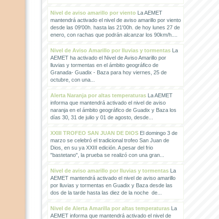
Nivel de aviso amarillo por viento
La AEMET
mantendrá activado el nivel de aviso amarillo por viento
desde las 09'00h. hasta las 21'00h. de hoy lunes 27 de
enero, con rachas que podrán alcanzar los 90km/h....
Nivel de Aviso Amarillo por lluvias y tormentas
La
AEMET ha activado el Nivel de Aviso Amarillo por
lluvias y tormentas en el ámbito geográfico de
Granada- Guadix - Baza para hoy viernes, 25 de
octubre, con una...
Alerta Naranja por altas temperaturas
La AEMET
informa que mantendrá activado el nivel de aviso
naranja en el ámbito geográfico de Guadix y Baza los
días 30, 31 de julio y 01 de agosto, desde...
XXIII TROFEO SAN JUAN DE DIOS
El domingo 3 de
marzo se celebró el tradicional trofeo San Juan de
Dios, en su ya XXIII edición. A pesar del frio
"bastetano", la prueba se realizó con una gran...
Nivel de aviso amarillo por lluvias y tormentas
La
AEMET mantendrá activado el nivel de aviso amarillo
por lluvias y tormentas en Guadix y Baza desde las
dos de la tarde hasta las diez de la noche de...
Nivel de Alerta Amarilla por altas temperaturas
La
AEMET informa que mantendrá activado el nivel de