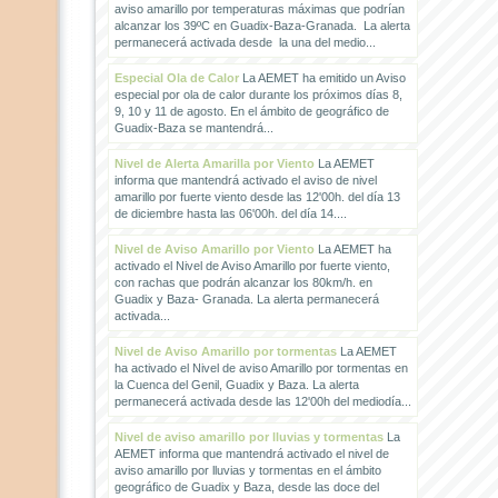
aviso amarillo por temperaturas máximas que podrían
alcanzar los 39ºC en Guadix-Baza-Granada. La alerta
permanecerá activada desde la una del medio...
Especial Ola de Calor
La AEMET ha emitido un Aviso
especial por ola de calor durante los próximos días 8,
9, 10 y 11 de agosto. En el ámbito de geográfico de
Guadix-Baza se mantendrá...
Nivel de Alerta Amarilla por Viento
La AEMET
informa que mantendrá activado el aviso de nivel
amarillo por fuerte viento desde las 12'00h. del día 13
de diciembre hasta las 06'00h. del día 14....
Nivel de Aviso Amarillo por Viento
La AEMET ha
activado el Nivel de Aviso Amarillo por fuerte viento,
con rachas que podrán alcanzar los 80km/h. en
Guadix y Baza- Granada. La alerta permanecerá
activada...
Nivel de Aviso Amarillo por tormentas
La AEMET
ha activado el Nivel de aviso Amarillo por tormentas en
la Cuenca del Genil, Guadix y Baza. La alerta
permanecerá activada desde las 12'00h del mediodía...
Nivel de aviso amarillo por lluvias y tormentas
La
AEMET informa que mantendrá activado el nivel de
aviso amarillo por lluvias y tormentas en el ámbito
geográfico de Guadix y Baza, desde las doce del