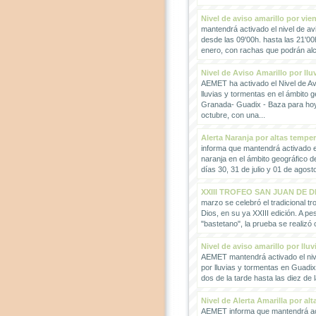
Nivel de aviso amarillo por vie
mantendrá activado el nivel de avi
desde las 09'00h. hasta las 21'00
enero, con rachas que podrán alc
Nivel de Aviso Amarillo por llu
AEMET ha activado el Nivel de Avi
lluvias y tormentas en el ámbito g
Granada- Guadix - Baza para hoy
octubre, con una...
Alerta Naranja por altas tempe
informa que mantendrá activado el
naranja en el ámbito geográfico 
días 30, 31 de julio y 01 de agosto
XXIII TROFEO SAN JUAN DE D
marzo se celebró el tradicional t
Dios, en su ya XXIII edición. A pes
"bastetano", la prueba se realizó 
Nivel de aviso amarillo por llu
AEMET mantendrá activado el nive
por lluvias y tormentas en Guadi
dos de la tarde hasta las diez de 
Nivel de Alerta Amarilla por al
AEMET informa que mantendrá act