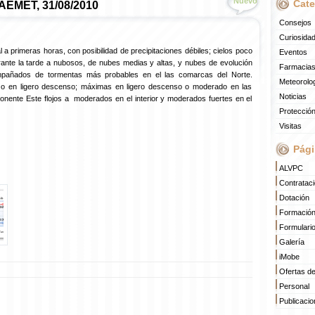
Nuevo
Cate
 AEMET, 31/08/2010
Consejos
Curiosida
 a primeras horas, con posibilidad de precipitaciones débiles; cielos poco
Eventos
ante la tarde a nubosos, de nubes medias y altas, y nubes de evolución
Farmacias
mpañados de tormentas más probables en el las comarcas del Norte.
Meteorolo
o en ligero descenso; máximas en ligero descenso o moderado en las
Noticias
nente Este flojos a moderados en el interior y moderados fuertes en el
Protección
Visitas
Pági
ALVPC
Contratac
Dotación
Formació
Formulari
Galería
iMobe
Ofertas d
Personal
Publicaci