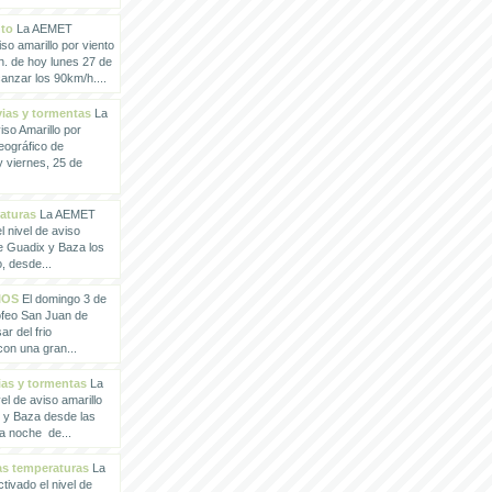
nto
La AEMET
so amarillo por viento
h. de hoy lunes 27 de
anzar los 90km/h....
vias y tormentas
La
so Amarillo por
eográfico de
 viernes, 25 de
raturas
La AEMET
 nivel de aviso
de Guadix y Baza los
, desde...
IOS
El domingo 3 de
rofeo San Juan de
ar del frio
con una gran...
vias y tormentas
La
l de aviso amarillo
x y Baza desde las
la noche de...
tas temperaturas
La
ivado el nivel de