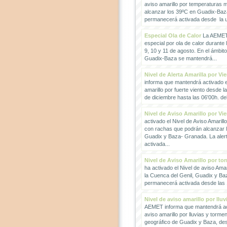
aviso amarillo por temperaturas
alcanzar los 39ºC en Guadix-Baz
permanecerá activada desde la un
Especial Ola de Calor
La AEMET 
especial por ola de calor durante 
9, 10 y 11 de agosto. En el ámbit
Guadix-Baza se mantendrá...
Nivel de Alerta Amarilla por Vi
informa que mantendrá activado el
amarillo por fuerte viento desde l
de diciembre hasta las 06'00h. del 
Nivel de Aviso Amarillo por Vi
activado el Nivel de Aviso Amarillo
con rachas que podrán alcanzar 
Guadix y Baza- Granada. La ale
activada...
Nivel de Aviso Amarillo por to
ha activado el Nivel de aviso Amar
la Cuenca del Genil, Guadix y Baz
permanecerá activada desde las 1
Nivel de aviso amarillo por llu
AEMET informa que mantendrá act
aviso amarillo por lluvias y torme
geográfico de Guadix y Baza, des