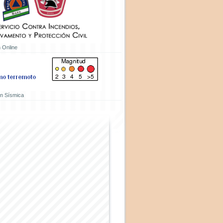
 Online
ón Sísmica