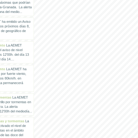
 máximas que podrían
a-Granada. La alerta
a del medio...
ha emitido un Aviso
los próximos días 8,
o de geográfico de
ento
La AEMET
 aviso de nivel
as 12'00h. del día 13
día 14....
ento
La AEMET ha
 por fuerte viento,
los 80km/h. en
rta permanecerá
rmentas
La AEMET
illo por tormentas en
a. La alerta
2'00h del mediodía...
vias y tormentas
La
ivado el nivel de
ntas en el ámbito
de las doce del