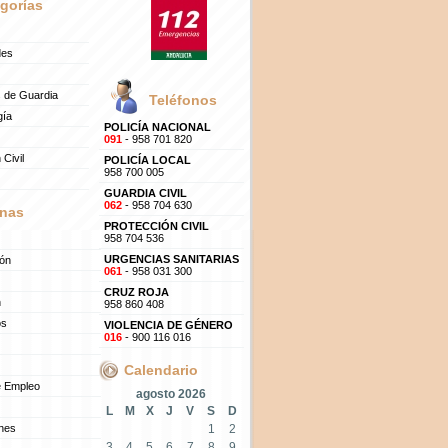
gorías
des
 de Guardia
Teléfonos
gía
POLICÍA NACIONAL
091
- 958 701 820
 Civil
POLICÍA LOCAL
958 700 005
GUARDIA CIVIL
062
- 958 704 630
nas
PROTECCIÓN CIVIL
958 704 536
URGENCIAS SANITARIAS
ión
061
- 958 031 300
CRUZ ROJA
n
958 860 408
os
VIOLENCIA DE GÉNERO
016
- 900 116 016
Calendario
e Empleo
agosto 2026
L
M
X
J
V
S
D
ones
1
2
3
4
5
6
7
8
9