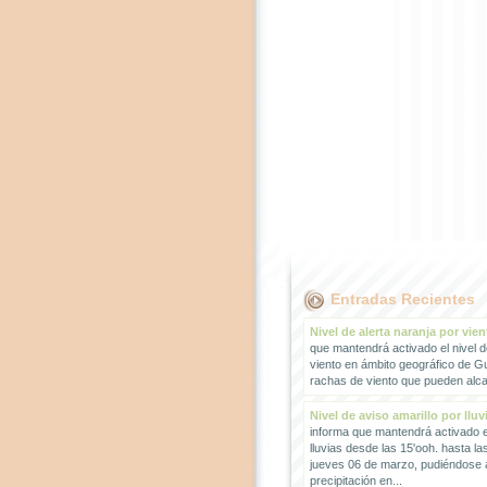
Entradas Recientes
Nivel de alerta naranja por vien
que mantendrá activado el nivel d
viento en ámbito geográfico de G
rachas de viento que pueden alcan
Nivel de aviso amarillo por lluv
informa que mantendrá activado el
lluvias desde las 15'ooh. hasta la
jueves 06 de marzo, pudiéndose
precipitación en...