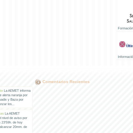
Formación
Informaci
Comentarios Recientes
to
La AEMET informa
e alerta naranja por
uadix y Baza por
zar los...
ias
La AEMET
 nivel de aviso por
s 23'59h. de hoy
 alcanzar 20mm. de