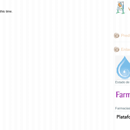
his time.
Pred
Enla
Estado de
Farmacias