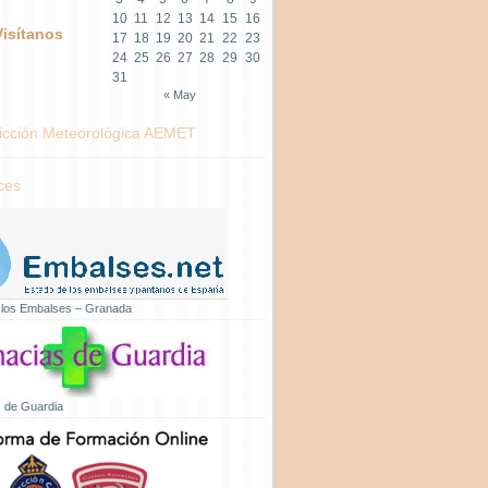
10
11
12
13
14
15
16
Visítanos
17
18
19
20
21
22
23
24
25
26
27
28
29
30
31
« May
icción Meteorológica AEMET
ces
 los Embalses – Granada
 de Guardia