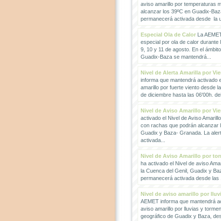
aviso amarillo por temperaturas
alcanzar los 39ºC en Guadix-Baz
permanecerá activada desde la un
Especial Ola de Calor
La AEMET 
especial por ola de calor durante 
9, 10 y 11 de agosto. En el ámbit
Guadix-Baza se mantendrá...
Nivel de Alerta Amarilla por Vi
informa que mantendrá activado el
amarillo por fuerte viento desde l
de diciembre hasta las 06'00h. del 
Nivel de Aviso Amarillo por Vi
activado el Nivel de Aviso Amarillo
con rachas que podrán alcanzar 
Guadix y Baza- Granada. La ale
activada...
Nivel de Aviso Amarillo por to
ha activado el Nivel de aviso Amar
la Cuenca del Genil, Guadix y Baz
permanecerá activada desde las 1
Nivel de aviso amarillo por llu
AEMET informa que mantendrá act
aviso amarillo por lluvias y torme
geográfico de Guadix y Baza, des