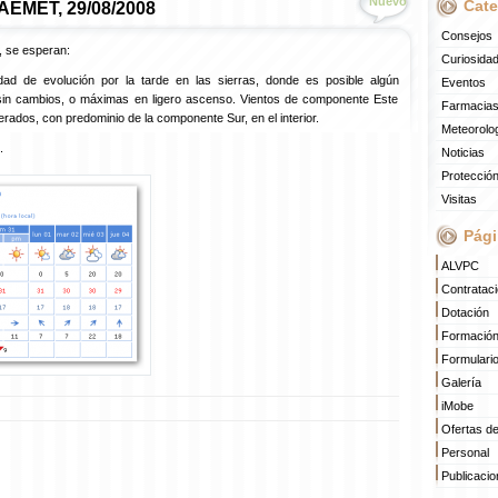
Nuevo
Cate
 AEMET, 29/08/2008
Consejos
, se esperan:
Curiosida
ad de evolución por la tarde en las sierras, donde es posible algún
Eventos
sin cambios, o máximas en ligero ascenso. Vientos de componente Este
Farmacias
erados, con predominio de la componente Sur, en el interior.
Meteorolo
.
Noticias
Protección
Visitas
Pági
ALVPC
Contratac
Dotación
Formació
Formulari
Galería
iMobe
Ofertas d
Personal
Publicaci