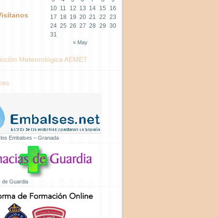
10
11
12
13
14
15
16
Visítanos
17
18
19
20
21
22
23
24
25
26
27
28
29
30
31
« May
icción Meteorológica AEMET
ces
 los Embalses – Granada
 de Guardia