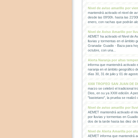
Nivel de aviso amarillo por vie
mantendrá activado el nivel de avi
desde las 09'00h. hasta las 21'00
enero, con rachas que podrán alc
Nivel de Aviso Amarillo por llu
AEMET ha activado el Nivel de Avi
lluvias y tormentas en el ámbito g
Granada- Guadix - Baza para hoy
octubre, con una...
Alerta Naranja por altas tempe
informa que mantendrá activado el
naranja en el ámbito geográfico 
días 30, 31 de julio y 01 de agosto
XXIII TROFEO SAN JUAN DE D
marzo se celebró el tradicional t
Dios, en su ya XXIII edición. A pes
"bastetano", la prueba se realizó 
Nivel de aviso amarillo por llu
AEMET mantendrá activado el nive
por lluvias y tormentas en Guadi
dos de la tarde hasta las diez de 
Nivel de Alerta Amarilla por al
AEMET informa que mantendrá act