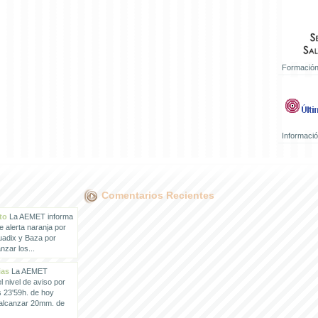
Formación
Informaci
Comentarios Recientes
to
La AEMET informa
e alerta naranja por
uadix y Baza por
zar los...
ias
La AEMET
 nivel de aviso por
s 23'59h. de hoy
 alcanzar 20mm. de