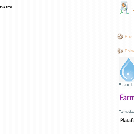
his time.
Pred
Enla
Estado de
Farmacias