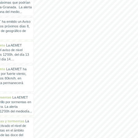
 máximas que podrían
a-Granada. La alerta
a del medio...
ha emitido un Aviso
los próximos días 8,
o de geográfico de
ento
La AEMET
 aviso de nivel
as 12'00h. del día 13
día 14....
ento
La AEMET ha
 por fuerte viento,
los 80km/h. en
rta permanecerá
rmentas
La AEMET
illo por tormentas en
a. La alerta
2'00h del mediodía...
vias y tormentas
La
ivado el nivel de
ntas en el ámbito
de las doce del