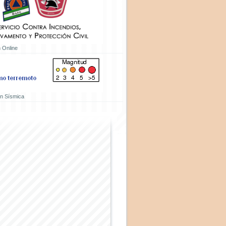
 Online
ón Sísmica