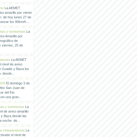
nto
La AEMET
so amarillo por viento
h. de hoy lunes 27 de
anzar los 90km/h....
vias y tormentas
La
so Amarillo por
eográfico de
 viernes, 25 de
raturas
La AEMET
 nivel de aviso
de Guadix y Baza los
, desde...
IOS
El domingo 3 de
rofeo San Juan de
ar del frio
con una gran...
vias y tormentas
La
l de aviso amarillo
x y Baza desde las
la noche de...
tas temperaturas
La
ivado el nivel de