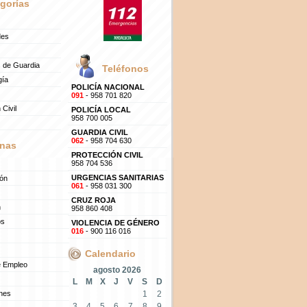
gorías
des
 de Guardia
Teléfonos
gía
POLICÍA NACIONAL
091
- 958 701 820
 Civil
POLICÍA LOCAL
958 700 005
GUARDIA CIVIL
062
- 958 704 630
nas
PROTECCIÓN CIVIL
958 704 536
URGENCIAS SANITARIAS
ión
061
- 958 031 300
CRUZ ROJA
n
958 860 408
os
VIOLENCIA DE GÉNERO
016
- 900 116 016
Calendario
e Empleo
agosto 2026
L
M
X
J
V
S
D
ones
1
2
3
4
5
6
7
8
9