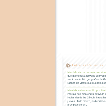
Entradas Recientes
Nivel de alerta naranja por vien
que mantendrá activado el nivel d
viento en ámbito geográfico de G
rachas de viento que pueden alcan
Nivel de aviso amarillo por lluv
informa que mantendrá activado el
lluvias desde las 15'ooh. hasta la
jueves 06 de marzo, pudiéndose
precipitación en...