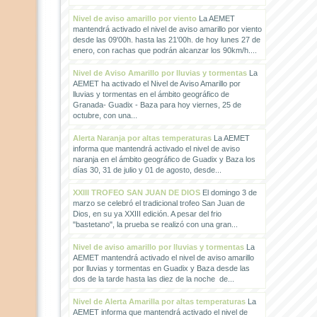
Nivel de aviso amarillo por viento
La AEMET
mantendrá activado el nivel de aviso amarillo por viento
desde las 09'00h. hasta las 21'00h. de hoy lunes 27 de
enero, con rachas que podrán alcanzar los 90km/h....
Nivel de Aviso Amarillo por lluvias y tormentas
La
AEMET ha activado el Nivel de Aviso Amarillo por
lluvias y tormentas en el ámbito geográfico de
Granada- Guadix - Baza para hoy viernes, 25 de
octubre, con una...
Alerta Naranja por altas temperaturas
La AEMET
informa que mantendrá activado el nivel de aviso
naranja en el ámbito geográfico de Guadix y Baza los
días 30, 31 de julio y 01 de agosto, desde...
XXIII TROFEO SAN JUAN DE DIOS
El domingo 3 de
marzo se celebró el tradicional trofeo San Juan de
Dios, en su ya XXIII edición. A pesar del frio
"bastetano", la prueba se realizó con una gran...
Nivel de aviso amarillo por lluvias y tormentas
La
AEMET mantendrá activado el nivel de aviso amarillo
por lluvias y tormentas en Guadix y Baza desde las
dos de la tarde hasta las diez de la noche de...
Nivel de Alerta Amarilla por altas temperaturas
La
AEMET informa que mantendrá activado el nivel de