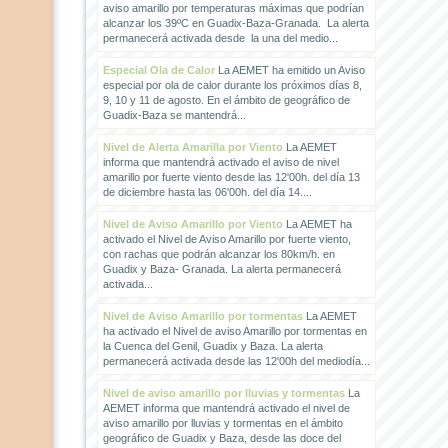
aviso amarillo por temperaturas máximas que podrían
alcanzar los 39ºC en Guadix-Baza-Granada. La alerta
permanecerá activada desde la una del medio...
Especial Ola de Calor
La AEMET ha emitido un Aviso
especial por ola de calor durante los próximos días 8,
9, 10 y 11 de agosto. En el ámbito de geográfico de
Guadix-Baza se mantendrá...
Nivel de Alerta Amarilla por Viento
La AEMET
informa que mantendrá activado el aviso de nivel
amarillo por fuerte viento desde las 12'00h. del día 13
de diciembre hasta las 06'00h. del día 14....
Nivel de Aviso Amarillo por Viento
La AEMET ha
activado el Nivel de Aviso Amarillo por fuerte viento,
con rachas que podrán alcanzar los 80km/h. en
Guadix y Baza- Granada. La alerta permanecerá
activada...
Nivel de Aviso Amarillo por tormentas
La AEMET
ha activado el Nivel de aviso Amarillo por tormentas en
la Cuenca del Genil, Guadix y Baza. La alerta
permanecerá activada desde las 12'00h del mediodía...
Nivel de aviso amarillo por lluvias y tormentas
La
AEMET informa que mantendrá activado el nivel de
aviso amarillo por lluvias y tormentas en el ámbito
geográfico de Guadix y Baza, desde las doce del