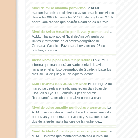
Nivel de aviso amarillo por viento
La AEMET
mantendrá activado el nivel de aviso amarillo por viento
desde las 09'00h. hasta las 21'00h. de hoy lunes 27 de
enero, con rachas que podrán alcanzar los 90km/h....
Nivel de Aviso Amarillo por lluvias y tormentas
La
AEMET ha activado el Nivel de Aviso Amarillo por
lluvias y tormentas en el ámbito geográfico de
Granada- Guadix - Baza para hoy viernes, 25 de
octubre, con una...
Alerta Naranja por altas temperaturas
La AEMET
informa que mantendrá activado el nivel de aviso
naranja en el ámbito geográfico de Guadix y Baza los
días 30, 31 de julio y 01 de agosto, desde...
XXIII TROFEO SAN JUAN DE DIOS
El domingo 3 de
marzo se celebró el tradicional trofeo San Juan de
Dios, en su ya XXIII edición. A pesar del frio
"bastetano", la prueba se realizó con una gran...
Nivel de aviso amarillo por lluvias y tormentas
La
AEMET mantendrá activado el nivel de aviso amarillo
por lluvias y tormentas en Guadix y Baza desde las
dos de la tarde hasta las diez de la noche de...
Nivel de Alerta Amarilla por altas temperaturas
La
AEMET informa que mantendrá activado el nivel de