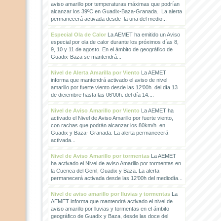
aviso amarillo por temperaturas máximas que podrían
alcanzar los 39ºC en Guadix-Baza-Granada. La alerta
permanecerá activada desde la una del medio...
Especial Ola de Calor
La AEMET ha emitido un Aviso
especial por ola de calor durante los próximos días 8,
9, 10 y 11 de agosto. En el ámbito de geográfico de
Guadix-Baza se mantendrá...
Nivel de Alerta Amarilla por Viento
La AEMET
informa que mantendrá activado el aviso de nivel
amarillo por fuerte viento desde las 12'00h. del día 13
de diciembre hasta las 06'00h. del día 14....
Nivel de Aviso Amarillo por Viento
La AEMET ha
activado el Nivel de Aviso Amarillo por fuerte viento,
con rachas que podrán alcanzar los 80km/h. en
Guadix y Baza- Granada. La alerta permanecerá
activada...
Nivel de Aviso Amarillo por tormentas
La AEMET
ha activado el Nivel de aviso Amarillo por tormentas en
la Cuenca del Genil, Guadix y Baza. La alerta
permanecerá activada desde las 12'00h del mediodía...
Nivel de aviso amarillo por lluvias y tormentas
La
AEMET informa que mantendrá activado el nivel de
aviso amarillo por lluvias y tormentas en el ámbito
geográfico de Guadix y Baza, desde las doce del