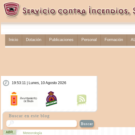
Inicio
Dotación
Publicaciones
Personal
Formación
A
19:53:12 | Lunes, 10 Agosto 2026
ABR
Meteorología