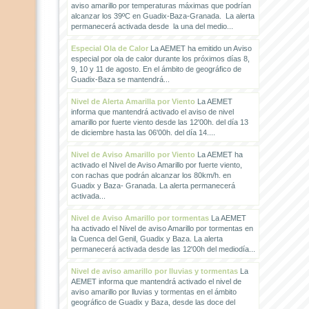
aviso amarillo por temperaturas máximas que podrían
alcanzar los 39ºC en Guadix-Baza-Granada. La alerta
permanecerá activada desde la una del medio...
Especial Ola de Calor
La AEMET ha emitido un Aviso
especial por ola de calor durante los próximos días 8,
9, 10 y 11 de agosto. En el ámbito de geográfico de
Guadix-Baza se mantendrá...
Nivel de Alerta Amarilla por Viento
La AEMET
informa que mantendrá activado el aviso de nivel
amarillo por fuerte viento desde las 12'00h. del día 13
de diciembre hasta las 06'00h. del día 14....
Nivel de Aviso Amarillo por Viento
La AEMET ha
activado el Nivel de Aviso Amarillo por fuerte viento,
con rachas que podrán alcanzar los 80km/h. en
Guadix y Baza- Granada. La alerta permanecerá
activada...
Nivel de Aviso Amarillo por tormentas
La AEMET
ha activado el Nivel de aviso Amarillo por tormentas en
la Cuenca del Genil, Guadix y Baza. La alerta
permanecerá activada desde las 12'00h del mediodía...
Nivel de aviso amarillo por lluvias y tormentas
La
AEMET informa que mantendrá activado el nivel de
aviso amarillo por lluvias y tormentas en el ámbito
geográfico de Guadix y Baza, desde las doce del