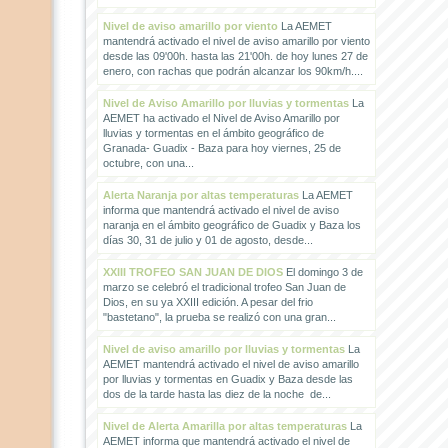
Nivel de aviso amarillo por viento
La AEMET
mantendrá activado el nivel de aviso amarillo por viento
desde las 09'00h. hasta las 21'00h. de hoy lunes 27 de
enero, con rachas que podrán alcanzar los 90km/h....
Nivel de Aviso Amarillo por lluvias y tormentas
La
AEMET ha activado el Nivel de Aviso Amarillo por
lluvias y tormentas en el ámbito geográfico de
Granada- Guadix - Baza para hoy viernes, 25 de
octubre, con una...
Alerta Naranja por altas temperaturas
La AEMET
informa que mantendrá activado el nivel de aviso
naranja en el ámbito geográfico de Guadix y Baza los
días 30, 31 de julio y 01 de agosto, desde...
XXIII TROFEO SAN JUAN DE DIOS
El domingo 3 de
marzo se celebró el tradicional trofeo San Juan de
Dios, en su ya XXIII edición. A pesar del frio
"bastetano", la prueba se realizó con una gran...
Nivel de aviso amarillo por lluvias y tormentas
La
AEMET mantendrá activado el nivel de aviso amarillo
por lluvias y tormentas en Guadix y Baza desde las
dos de la tarde hasta las diez de la noche de...
Nivel de Alerta Amarilla por altas temperaturas
La
AEMET informa que mantendrá activado el nivel de