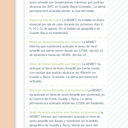
aviso amarillo por temperaturas máximas que podrían
alcanzar los 39ºC en Guadix-Baza-Granada. La alerta
permanecerá activada desde la una del medio...
Especial Ola de Calor
La AEMET ha emitido un Aviso
especial por ola de calor durante los próximos días 8,
9, 10 y 11 de agosto. En el ámbito de geográfico de
Guadix-Baza se mantendrá...
Nivel de Alerta Amarilla por Viento
La AEMET
informa que mantendrá activado el aviso de nivel
amarillo por fuerte viento desde las 12'00h. del día 13
de diciembre hasta las 06'00h. del día 14....
Nivel de Aviso Amarillo por Viento
La AEMET ha
activado el Nivel de Aviso Amarillo por fuerte viento,
con rachas que podrán alcanzar los 80km/h. en
Guadix y Baza- Granada. La alerta permanecerá
activada...
Nivel de Aviso Amarillo por tormentas
La AEMET
ha activado el Nivel de aviso Amarillo por tormentas en
la Cuenca del Genil, Guadix y Baza. La alerta
permanecerá activada desde las 12'00h del mediodía...
Nivel de aviso amarillo por lluvias y tormentas
La
AEMET informa que mantendrá activado el nivel de
aviso amarillo por lluvias y tormentas en el ámbito
geográfico de Guadix y Baza, desde las doce del