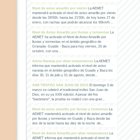
Nivel de aviso amarillo por viento
La AEMET
mantendrá activado el nivel de aviso amarillo por viento
desde las 09'00h. hasta las 21'00h. de hoy lunes 27 de
enero, con rachas que podrán alcanzar los 90km/h....
Nivel de Aviso Amarillo por lluvias y tormentas
La
AEMET ha activado el Nivel de Aviso Amarillo por
lluvias y tormentas en el ámbito geográfico de
Granada- Guadix - Baza para hoy viernes, 25 de
octubre, con una...
Alerta Naranja por altas temperaturas
La AEMET
informa que mantendrá activado el nivel de aviso
naranja en el ámbito geográfico de Guadix y Baza los
días 30, 31 de julio y 01 de agosto, desde...
XXIII TROFEO SAN JUAN DE DIOS
El domingo 3 de
marzo se celebró el tradicional trofeo San Juan de
Dios, en su ya XXIII edición. A pesar del frio
"bastetano", la prueba se realizó con una gran...
Nivel de aviso amarillo por lluvias y tormentas
La
AEMET mantendrá activado el nivel de aviso amarillo
por lluvias y tormentas en Guadix y Baza desde las
dos de la tarde hasta las diez de la noche de...
Nivel de Alerta Amarilla por altas temperaturas
La
AEMET informa que mantendrá activado el nivel de