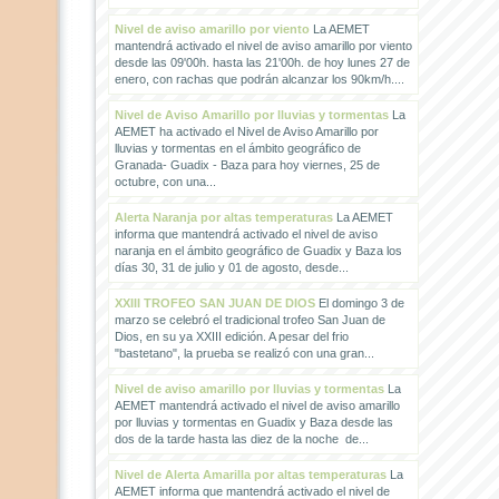
Nivel de aviso amarillo por viento
La AEMET
mantendrá activado el nivel de aviso amarillo por viento
desde las 09'00h. hasta las 21'00h. de hoy lunes 27 de
enero, con rachas que podrán alcanzar los 90km/h....
Nivel de Aviso Amarillo por lluvias y tormentas
La
AEMET ha activado el Nivel de Aviso Amarillo por
lluvias y tormentas en el ámbito geográfico de
Granada- Guadix - Baza para hoy viernes, 25 de
octubre, con una...
Alerta Naranja por altas temperaturas
La AEMET
informa que mantendrá activado el nivel de aviso
naranja en el ámbito geográfico de Guadix y Baza los
días 30, 31 de julio y 01 de agosto, desde...
XXIII TROFEO SAN JUAN DE DIOS
El domingo 3 de
marzo se celebró el tradicional trofeo San Juan de
Dios, en su ya XXIII edición. A pesar del frio
"bastetano", la prueba se realizó con una gran...
Nivel de aviso amarillo por lluvias y tormentas
La
AEMET mantendrá activado el nivel de aviso amarillo
por lluvias y tormentas en Guadix y Baza desde las
dos de la tarde hasta las diez de la noche de...
Nivel de Alerta Amarilla por altas temperaturas
La
AEMET informa que mantendrá activado el nivel de