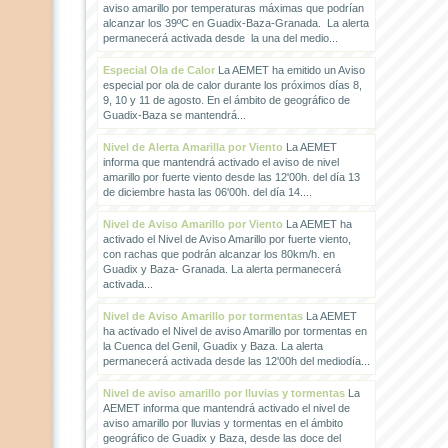
aviso amarillo por temperaturas máximas que podrían
alcanzar los 39ºC en Guadix-Baza-Granada. La alerta
permanecerá activada desde la una del medio...
Especial Ola de Calor
La AEMET ha emitido un Aviso
especial por ola de calor durante los próximos días 8,
9, 10 y 11 de agosto. En el ámbito de geográfico de
Guadix-Baza se mantendrá...
Nivel de Alerta Amarilla por Viento
La AEMET
informa que mantendrá activado el aviso de nivel
amarillo por fuerte viento desde las 12'00h. del día 13
de diciembre hasta las 06'00h. del día 14....
Nivel de Aviso Amarillo por Viento
La AEMET ha
activado el Nivel de Aviso Amarillo por fuerte viento,
con rachas que podrán alcanzar los 80km/h. en
Guadix y Baza- Granada. La alerta permanecerá
activada...
Nivel de Aviso Amarillo por tormentas
La AEMET
ha activado el Nivel de aviso Amarillo por tormentas en
la Cuenca del Genil, Guadix y Baza. La alerta
permanecerá activada desde las 12'00h del mediodía...
Nivel de aviso amarillo por lluvias y tormentas
La
AEMET informa que mantendrá activado el nivel de
aviso amarillo por lluvias y tormentas en el ámbito
geográfico de Guadix y Baza, desde las doce del