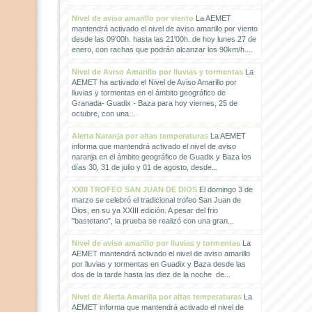
Nivel de aviso amarillo por viento
La AEMET
mantendrá activado el nivel de aviso amarillo por viento
desde las 09'00h. hasta las 21'00h. de hoy lunes 27 de
enero, con rachas que podrán alcanzar los 90km/h....
Nivel de Aviso Amarillo por lluvias y tormentas
La
AEMET ha activado el Nivel de Aviso Amarillo por
lluvias y tormentas en el ámbito geográfico de
Granada- Guadix - Baza para hoy viernes, 25 de
octubre, con una...
Alerta Naranja por altas temperaturas
La AEMET
informa que mantendrá activado el nivel de aviso
naranja en el ámbito geográfico de Guadix y Baza los
días 30, 31 de julio y 01 de agosto, desde...
XXIII TROFEO SAN JUAN DE DIOS
El domingo 3 de
marzo se celebró el tradicional trofeo San Juan de
Dios, en su ya XXIII edición. A pesar del frio
"bastetano", la prueba se realizó con una gran...
Nivel de aviso amarillo por lluvias y tormentas
La
AEMET mantendrá activado el nivel de aviso amarillo
por lluvias y tormentas en Guadix y Baza desde las
dos de la tarde hasta las diez de la noche de...
Nivel de Alerta Amarilla por altas temperaturas
La
AEMET informa que mantendrá activado el nivel de