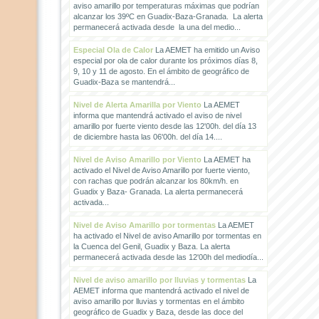
aviso amarillo por temperaturas máximas que podrían
alcanzar los 39ºC en Guadix-Baza-Granada. La alerta
permanecerá activada desde la una del medio...
Especial Ola de Calor
La AEMET ha emitido un Aviso
especial por ola de calor durante los próximos días 8,
9, 10 y 11 de agosto. En el ámbito de geográfico de
Guadix-Baza se mantendrá...
Nivel de Alerta Amarilla por Viento
La AEMET
informa que mantendrá activado el aviso de nivel
amarillo por fuerte viento desde las 12'00h. del día 13
de diciembre hasta las 06'00h. del día 14....
Nivel de Aviso Amarillo por Viento
La AEMET ha
activado el Nivel de Aviso Amarillo por fuerte viento,
con rachas que podrán alcanzar los 80km/h. en
Guadix y Baza- Granada. La alerta permanecerá
activada...
Nivel de Aviso Amarillo por tormentas
La AEMET
ha activado el Nivel de aviso Amarillo por tormentas en
la Cuenca del Genil, Guadix y Baza. La alerta
permanecerá activada desde las 12'00h del mediodía...
Nivel de aviso amarillo por lluvias y tormentas
La
AEMET informa que mantendrá activado el nivel de
aviso amarillo por lluvias y tormentas en el ámbito
geográfico de Guadix y Baza, desde las doce del