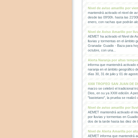
Nivel de aviso amarillo por vie
mantendrá activado el nivel de avi
desde las 09'00h. hasta las 21'00
enero, con rachas que podrán alc
Nivel de Aviso Amarillo por llu
AEMET ha activado el Nivel de Avi
lluvias y tormentas en el ámbito g
Granada- Guadix - Baza para hoy
octubre, con una...
Alerta Naranja por altas tempe
informa que mantendrá activado el
naranja en el ámbito geográfico 
días 30, 31 de julio y 01 de agosto
XXIII TROFEO SAN JUAN DE D
marzo se celebró el tradicional t
Dios, en su ya XXIII edición. A pes
"bastetano", la prueba se realizó 
Nivel de aviso amarillo por llu
AEMET mantendrá activado el nive
por lluvias y tormentas en Guadi
dos de la tarde hasta las diez de 
Nivel de Alerta Amarilla por al
AEMET informa que mantendrá act