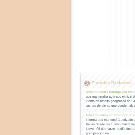
Entradas Recientes
Nivel de alerta naranja por vien
que mantendrá activado el nivel d
viento en ámbito geográfico de G
rachas de viento que pueden alcan
Nivel de aviso amarillo por lluv
informa que mantendrá activado el
lluvias desde las 15'ooh. hasta la
jueves 06 de marzo, pudiéndose
precipitación en...