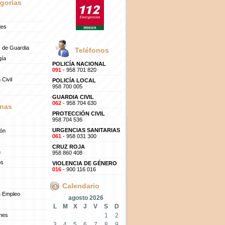
gorías
des
 de Guardia
Teléfonos
gía
POLICÍA NACIONAL
091
- 958 701 820
 Civil
POLICÍA LOCAL
958 700 005
GUARDIA CIVIL
062
- 958 704 630
nas
PROTECCIÓN CIVIL
958 704 536
URGENCIAS SANITARIAS
ión
061
- 958 031 300
CRUZ ROJA
n
958 860 408
os
VIOLENCIA DE GÉNERO
016
- 900 116 016
Calendario
e Empleo
agosto 2026
L
M
X
J
V
S
D
ones
1
2
3
4
5
6
7
8
9