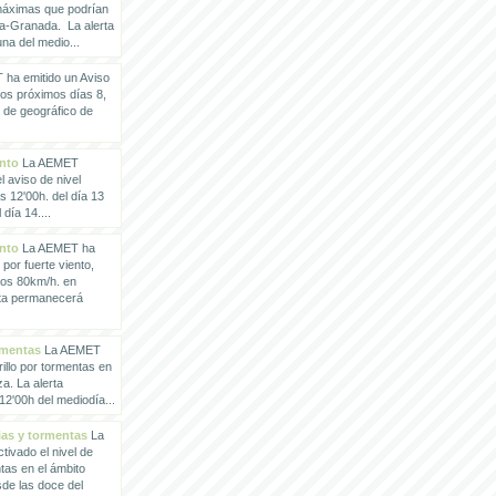
 máximas que podrían
a-Granada. La alerta
a del medio...
ha emitido un Aviso
los próximos días 8,
o de geográfico de
ento
La AEMET
 aviso de nivel
as 12'00h. del día 13
día 14....
ento
La AEMET ha
 por fuerte viento,
los 80km/h. en
rta permanecerá
rmentas
La AEMET
illo por tormentas en
a. La alerta
2'00h del mediodía...
vias y tormentas
La
ivado el nivel de
ntas en el ámbito
de las doce del