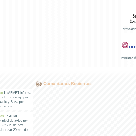
Formación
Informaci
Comentarios Recientes
to
La AEMET informa
e alerta naranja por
uadix y Baza por
zar los...
ias
La AEMET
 nivel de aviso por
s 23'59h. de hoy
 alcanzar 20mm. de