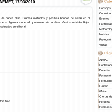
Nuevo
Cate
 AEMET, 17/03/2010
Consejos
Curiosida
s de nubes altas. Brumas matinales y posibles bancos de niebla en el
Eventos
scenso ligero a moderado y mínimas sin cambios. Vientos variables flojos
Farmacias
derados en el litoral.
Meteorolo
Noticias
Protección
Visitas
Pági
ALVPC
Contratac
Dotación
Formació
Formulari
Galería
iMobe
Ofertas d
his time.
Personal
Publicaci