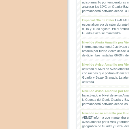
aviso amarillo por temperaturas
alcanzar los 39ºC en Guadix-Baz
permanecerá activada desde la un
Especial Ola de Calor
La AEMET 
especial por ola de calor durante 
9, 10 y 11 de agosto. En el ámbit
Guadix-Baza se mantendrá...
Nivel de Alerta Amarilla por Vi
informa que mantendrá activado el
amarillo por fuerte viento desde l
de diciembre hasta las 06'00h. del 
Nivel de Aviso Amarillo por Vi
activado el Nivel de Aviso Amarillo
con rachas que podrán alcanzar 
Guadix y Baza- Granada. La ale
activada...
Nivel de Aviso Amarillo por to
ha activado el Nivel de aviso Amar
la Cuenca del Genil, Guadix y Baz
permanecerá activada desde las 1
Nivel de aviso amarillo por llu
AEMET informa que mantendrá act
aviso amarillo por lluvias y torme
geográfico de Guadix y Baza, des