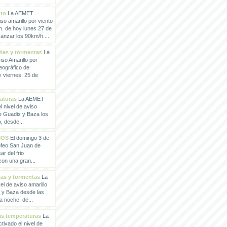
nto
La AEMET
so amarillo por viento
h. de hoy lunes 27 de
anzar los 90km/h....
vias y tormentas
La
so Amarillo por
eográfico de
 viernes, 25 de
raturas
La AEMET
 nivel de aviso
de Guadix y Baza los
, desde...
IOS
El domingo 3 de
rofeo San Juan de
ar del frio
con una gran...
vias y tormentas
La
l de aviso amarillo
x y Baza desde las
la noche de...
tas temperaturas
La
ivado el nivel de