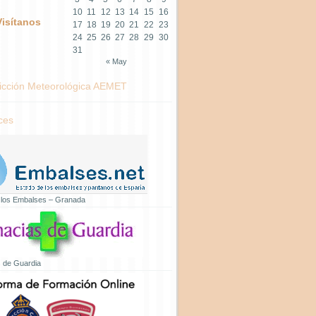
10
11
12
13
14
15
16
Visítanos
17
18
19
20
21
22
23
24
25
26
27
28
29
30
31
« May
icción Meteorológica AEMET
ces
 los Embalses – Granada
 de Guardia