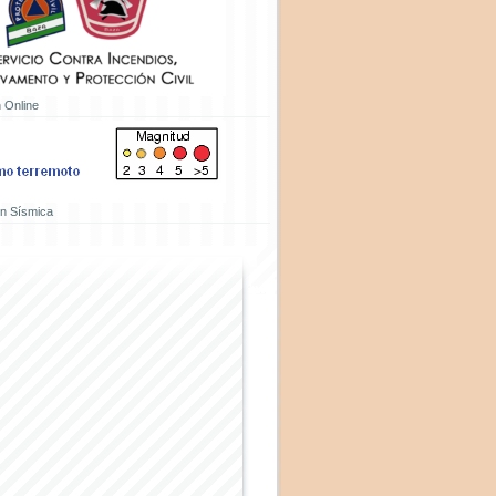
 Online
ón Sísmica