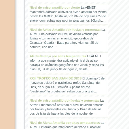
Nivel de aviso amarillo por viento
La AEMET
mantendrá activado el nivel de aviso amarillo por viento
desde las 09'00h. hasta las 21'00h. de hoy lunes 27 de
enero, con rachas que podrán alcanzar los 90km/h....
Nivel de Aviso Amarillo por lluvias y tormentas
La
AEMET ha activado el Nivel de Aviso Amarillo por
lluvias y tormentas en el ámbito geográfico de
Granada- Guadix - Baza para hoy viernes, 25 de
octubre, con una...
Alerta Naranja por altas temperaturas
La AEMET
informa que mantendrá activado el nivel de aviso
naranja en el ámbito geográfico de Guadix y Baza los
días 30, 31 de julio y 01 de agosto, desde...
XXIII TROFEO SAN JUAN DE DIOS
El domingo 3 de
marzo se celebró el tradicional trofeo San Juan de
Dios, en su ya XXIII edición. A pesar del frio
"bastetano", la prueba se realizó con una gran...
Nivel de aviso amarillo por lluvias y tormentas
La
AEMET mantendrá activado el nivel de aviso amarillo
por lluvias y tormentas en Guadix y Baza desde las
dos de la tarde hasta las diez de la noche de...
Nivel de Alerta Amarilla por altas temperaturas
La
AEMET informa que mantendrá activado el nivel de