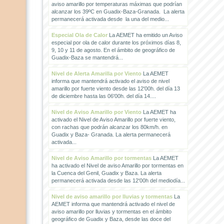
aviso amarillo por temperaturas máximas que podrían
alcanzar los 39ºC en Guadix-Baza-Granada. La alerta
permanecerá activada desde la una del medio...
Especial Ola de Calor
La AEMET ha emitido un Aviso
especial por ola de calor durante los próximos días 8,
9, 10 y 11 de agosto. En el ámbito de geográfico de
Guadix-Baza se mantendrá...
Nivel de Alerta Amarilla por Viento
La AEMET
informa que mantendrá activado el aviso de nivel
amarillo por fuerte viento desde las 12'00h. del día 13
de diciembre hasta las 06'00h. del día 14....
Nivel de Aviso Amarillo por Viento
La AEMET ha
activado el Nivel de Aviso Amarillo por fuerte viento,
con rachas que podrán alcanzar los 80km/h. en
Guadix y Baza- Granada. La alerta permanecerá
activada...
Nivel de Aviso Amarillo por tormentas
La AEMET
ha activado el Nivel de aviso Amarillo por tormentas en
la Cuenca del Genil, Guadix y Baza. La alerta
permanecerá activada desde las 12'00h del mediodía...
Nivel de aviso amarillo por lluvias y tormentas
La
AEMET informa que mantendrá activado el nivel de
aviso amarillo por lluvias y tormentas en el ámbito
geográfico de Guadix y Baza, desde las doce del