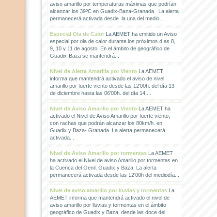
aviso amarillo por temperaturas máximas que podrían
alcanzar los 39ºC en Guadix-Baza-Granada. La alerta
permanecerá activada desde la una del medio...
Especial Ola de Calor
La AEMET ha emitido un Aviso
especial por ola de calor durante los próximos días 8,
9, 10 y 11 de agosto. En el ámbito de geográfico de
Guadix-Baza se mantendrá...
Nivel de Alerta Amarilla por Viento
La AEMET
informa que mantendrá activado el aviso de nivel
amarillo por fuerte viento desde las 12'00h. del día 13
de diciembre hasta las 06'00h. del día 14....
Nivel de Aviso Amarillo por Viento
La AEMET ha
activado el Nivel de Aviso Amarillo por fuerte viento,
con rachas que podrán alcanzar los 80km/h. en
Guadix y Baza- Granada. La alerta permanecerá
activada...
Nivel de Aviso Amarillo por tormentas
La AEMET
ha activado el Nivel de aviso Amarillo por tormentas en
la Cuenca del Genil, Guadix y Baza. La alerta
permanecerá activada desde las 12'00h del mediodía...
Nivel de aviso amarillo por lluvias y tormentas
La
AEMET informa que mantendrá activado el nivel de
aviso amarillo por lluvias y tormentas en el ámbito
geográfico de Guadix y Baza, desde las doce del