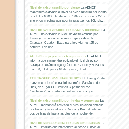
Nivel de aviso amarillo por viento
La AEMET
mantendrá activado el nivel de aviso amarillo por viento
desde las 09'00h. hasta las 21'00h. de hoy lunes 27 de
enero, con rachas que podrán alcanzar los 90km/h....
Nivel de Aviso Amarillo por lluvias y tormentas
La
AEMET ha activado el Nivel de Aviso Amarillo por
lluvias y tormentas en el ámbito geográfico de
Granada- Guadix - Baza para hoy viernes, 25 de
octubre, con una...
Alerta Naranja por altas temperaturas
La AEMET
informa que mantendrá activado el nivel de aviso
naranja en el ámbito geográfico de Guadix y Baza los
días 30, 31 de julio y 01 de agosto, desde...
XXIII TROFEO SAN JUAN DE DIOS
El domingo 3 de
marzo se celebró el tradicional trofeo San Juan de
Dios, en su ya XXIII edición. A pesar del frio
"bastetano", la prueba se realizó con una gran...
Nivel de aviso amarillo por lluvias y tormentas
La
AEMET mantendrá activado el nivel de aviso amarillo
por lluvias y tormentas en Guadix y Baza desde las
dos de la tarde hasta las diez de la noche de...
Nivel de Alerta Amarilla por altas temperaturas
La
AEMET informa que mantendrá activado el nivel de