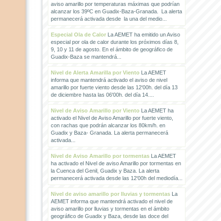
aviso amarillo por temperaturas máximas que podrían
alcanzar los 39ºC en Guadix-Baza-Granada. La alerta
permanecerá activada desde la una del medio...
Especial Ola de Calor
La AEMET ha emitido un Aviso
especial por ola de calor durante los próximos días 8,
9, 10 y 11 de agosto. En el ámbito de geográfico de
Guadix-Baza se mantendrá...
Nivel de Alerta Amarilla por Viento
La AEMET
informa que mantendrá activado el aviso de nivel
amarillo por fuerte viento desde las 12'00h. del día 13
de diciembre hasta las 06'00h. del día 14....
Nivel de Aviso Amarillo por Viento
La AEMET ha
activado el Nivel de Aviso Amarillo por fuerte viento,
con rachas que podrán alcanzar los 80km/h. en
Guadix y Baza- Granada. La alerta permanecerá
activada...
Nivel de Aviso Amarillo por tormentas
La AEMET
ha activado el Nivel de aviso Amarillo por tormentas en
la Cuenca del Genil, Guadix y Baza. La alerta
permanecerá activada desde las 12'00h del mediodía...
Nivel de aviso amarillo por lluvias y tormentas
La
AEMET informa que mantendrá activado el nivel de
aviso amarillo por lluvias y tormentas en el ámbito
geográfico de Guadix y Baza, desde las doce del