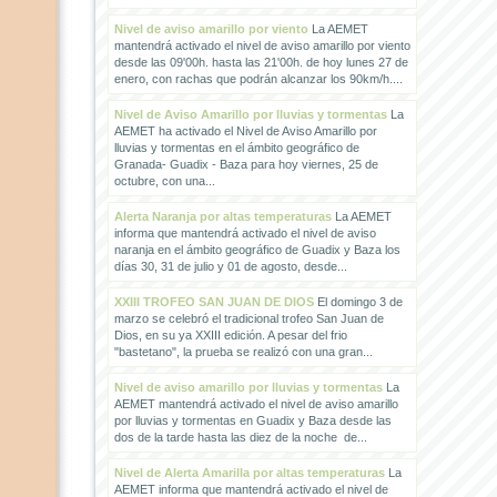
Nivel de aviso amarillo por viento
La AEMET
mantendrá activado el nivel de aviso amarillo por viento
desde las 09'00h. hasta las 21'00h. de hoy lunes 27 de
enero, con rachas que podrán alcanzar los 90km/h....
Nivel de Aviso Amarillo por lluvias y tormentas
La
AEMET ha activado el Nivel de Aviso Amarillo por
lluvias y tormentas en el ámbito geográfico de
Granada- Guadix - Baza para hoy viernes, 25 de
octubre, con una...
Alerta Naranja por altas temperaturas
La AEMET
informa que mantendrá activado el nivel de aviso
naranja en el ámbito geográfico de Guadix y Baza los
días 30, 31 de julio y 01 de agosto, desde...
XXIII TROFEO SAN JUAN DE DIOS
El domingo 3 de
marzo se celebró el tradicional trofeo San Juan de
Dios, en su ya XXIII edición. A pesar del frio
"bastetano", la prueba se realizó con una gran...
Nivel de aviso amarillo por lluvias y tormentas
La
AEMET mantendrá activado el nivel de aviso amarillo
por lluvias y tormentas en Guadix y Baza desde las
dos de la tarde hasta las diez de la noche de...
Nivel de Alerta Amarilla por altas temperaturas
La
AEMET informa que mantendrá activado el nivel de