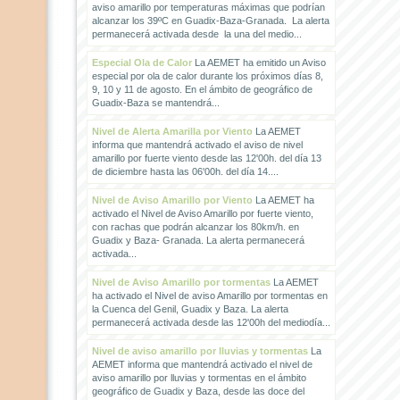
aviso amarillo por temperaturas máximas que podrían
alcanzar los 39ºC en Guadix-Baza-Granada. La alerta
permanecerá activada desde la una del medio...
Especial Ola de Calor
La AEMET ha emitido un Aviso
especial por ola de calor durante los próximos días 8,
9, 10 y 11 de agosto. En el ámbito de geográfico de
Guadix-Baza se mantendrá...
Nivel de Alerta Amarilla por Viento
La AEMET
informa que mantendrá activado el aviso de nivel
amarillo por fuerte viento desde las 12'00h. del día 13
de diciembre hasta las 06'00h. del día 14....
Nivel de Aviso Amarillo por Viento
La AEMET ha
activado el Nivel de Aviso Amarillo por fuerte viento,
con rachas que podrán alcanzar los 80km/h. en
Guadix y Baza- Granada. La alerta permanecerá
activada...
Nivel de Aviso Amarillo por tormentas
La AEMET
ha activado el Nivel de aviso Amarillo por tormentas en
la Cuenca del Genil, Guadix y Baza. La alerta
permanecerá activada desde las 12'00h del mediodía...
Nivel de aviso amarillo por lluvias y tormentas
La
AEMET informa que mantendrá activado el nivel de
aviso amarillo por lluvias y tormentas en el ámbito
geográfico de Guadix y Baza, desde las doce del