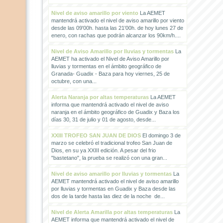
Nivel de aviso amarillo por viento
La AEMET
mantendrá activado el nivel de aviso amarillo por viento
desde las 09'00h. hasta las 21'00h. de hoy lunes 27 de
enero, con rachas que podrán alcanzar los 90km/h....
Nivel de Aviso Amarillo por lluvias y tormentas
La
AEMET ha activado el Nivel de Aviso Amarillo por
lluvias y tormentas en el ámbito geográfico de
Granada- Guadix - Baza para hoy viernes, 25 de
octubre, con una...
Alerta Naranja por altas temperaturas
La AEMET
informa que mantendrá activado el nivel de aviso
naranja en el ámbito geográfico de Guadix y Baza los
días 30, 31 de julio y 01 de agosto, desde...
XXIII TROFEO SAN JUAN DE DIOS
El domingo 3 de
marzo se celebró el tradicional trofeo San Juan de
Dios, en su ya XXIII edición. A pesar del frio
"bastetano", la prueba se realizó con una gran...
Nivel de aviso amarillo por lluvias y tormentas
La
AEMET mantendrá activado el nivel de aviso amarillo
por lluvias y tormentas en Guadix y Baza desde las
dos de la tarde hasta las diez de la noche de...
Nivel de Alerta Amarilla por altas temperaturas
La
AEMET informa que mantendrá activado el nivel de