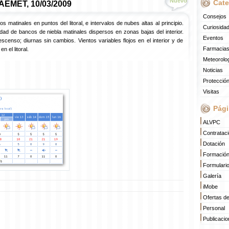
Nuevo
Cate
 AEMET, 10/03/2009
Consejos
 matinales en puntos del litoral, e intervalos de nubes altas al principio.
Curiosida
dad de bancos de niebla matinales dispersos en zonas bajas del interior.
Eventos
censo; diurnas sin cambios. Vientos variables flojos en el interior y de
Farmacias
 el litoral.
Meteorolo
Noticias
Protección
Visitas
Pági
ALVPC
Contratac
Dotación
Formació
Formulari
Galería
iMobe
Ofertas d
Personal
Publicaci