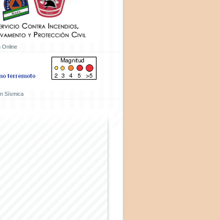
 Online
ón Sísmica