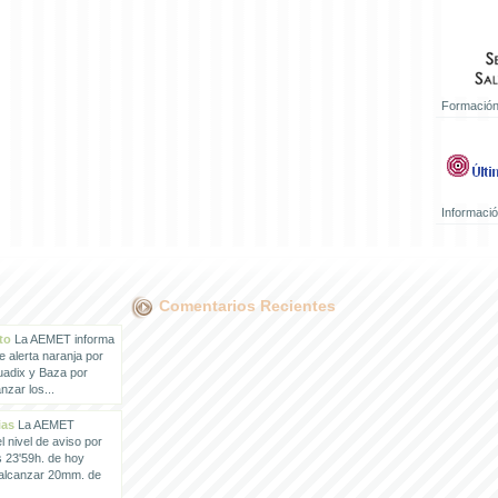
Formación
Informaci
Comentarios Recientes
to
La AEMET informa
e alerta naranja por
uadix y Baza por
zar los...
ias
La AEMET
 nivel de aviso por
s 23'59h. de hoy
 alcanzar 20mm. de