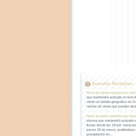
Entradas Recientes
Nivel de alerta naranja por vien
que mantendrá activado el nivel d
viento en ámbito geográfico de G
rachas de viento que pueden alcan
Nivel de aviso amarillo por lluv
informa que mantendrá activado el
lluvias desde las 15'ooh. hasta la
jueves 06 de marzo, pudiéndose
precipitación en...