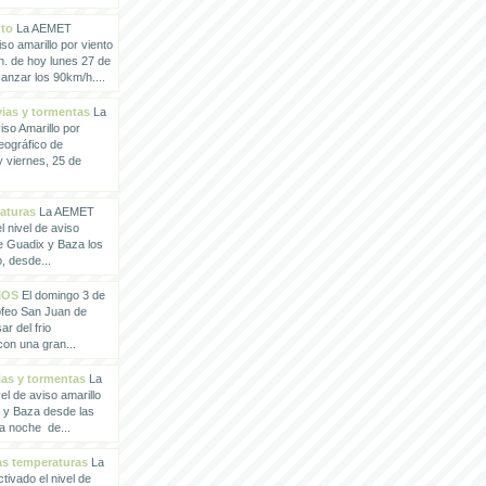
nto
La AEMET
so amarillo por viento
h. de hoy lunes 27 de
anzar los 90km/h....
vias y tormentas
La
so Amarillo por
eográfico de
 viernes, 25 de
raturas
La AEMET
 nivel de aviso
de Guadix y Baza los
, desde...
IOS
El domingo 3 de
rofeo San Juan de
ar del frio
con una gran...
vias y tormentas
La
l de aviso amarillo
x y Baza desde las
la noche de...
tas temperaturas
La
ivado el nivel de