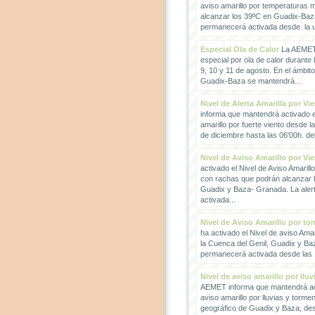
aviso amarillo por temperaturas
alcanzar los 39ºC en Guadix-Baz
permanecerá activada desde la un
Especial Ola de Calor
La AEMET 
especial por ola de calor durante 
9, 10 y 11 de agosto. En el ámbit
Guadix-Baza se mantendrá...
Nivel de Alerta Amarilla por Vi
informa que mantendrá activado el
amarillo por fuerte viento desde l
de diciembre hasta las 06'00h. del 
Nivel de Aviso Amarillo por Vi
activado el Nivel de Aviso Amarillo
con rachas que podrán alcanzar 
Guadix y Baza- Granada. La ale
activada...
Nivel de Aviso Amarillo por to
ha activado el Nivel de aviso Amar
la Cuenca del Genil, Guadix y Baz
permanecerá activada desde las 1
Nivel de aviso amarillo por llu
AEMET informa que mantendrá act
aviso amarillo por lluvias y torme
geográfico de Guadix y Baza, des