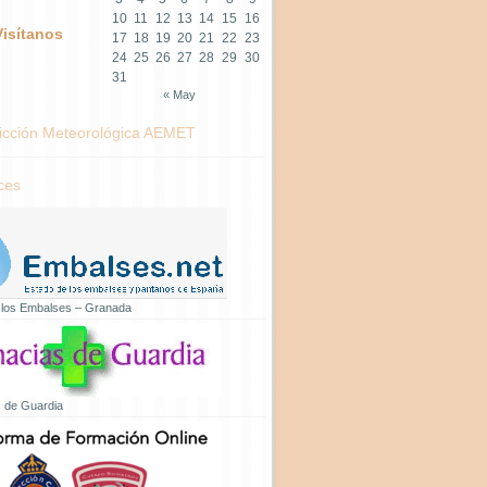
10
11
12
13
14
15
16
Visítanos
17
18
19
20
21
22
23
24
25
26
27
28
29
30
31
« May
icción Meteorológica AEMET
ces
 los Embalses – Granada
 de Guardia