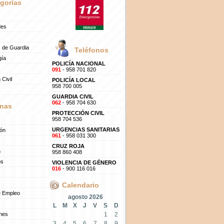
gorías
des
 de Guardia
Teléfonos
gía
POLICÍA NACIONAL
091
- 958 701 820
 Civil
POLICÍA LOCAL
958 700 005
GUARDIA CIVIL
062
- 958 704 630
nas
PROTECCIÓN CIVIL
958 704 536
URGENCIAS SANITARIAS
ión
061
- 958 031 300
CRUZ ROJA
n
958 860 408
os
VIOLENCIA DE GÉNERO
016
- 900 116 016
Calendario
e Empleo
agosto 2026
L
M
X
J
V
S
D
ones
1
2
3
4
5
6
7
8
9