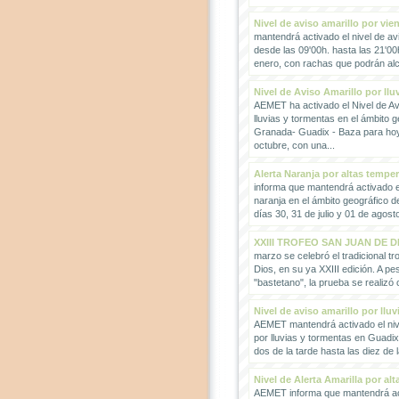
Nivel de aviso amarillo por vie
mantendrá activado el nivel de avi
desde las 09'00h. hasta las 21'00
enero, con rachas que podrán alc
Nivel de Aviso Amarillo por llu
AEMET ha activado el Nivel de Avi
lluvias y tormentas en el ámbito g
Granada- Guadix - Baza para hoy
octubre, con una...
Alerta Naranja por altas tempe
informa que mantendrá activado el
naranja en el ámbito geográfico 
días 30, 31 de julio y 01 de agosto
XXIII TROFEO SAN JUAN DE D
marzo se celebró el tradicional t
Dios, en su ya XXIII edición. A pes
"bastetano", la prueba se realizó 
Nivel de aviso amarillo por llu
AEMET mantendrá activado el nive
por lluvias y tormentas en Guadi
dos de la tarde hasta las diez de 
Nivel de Alerta Amarilla por al
AEMET informa que mantendrá act