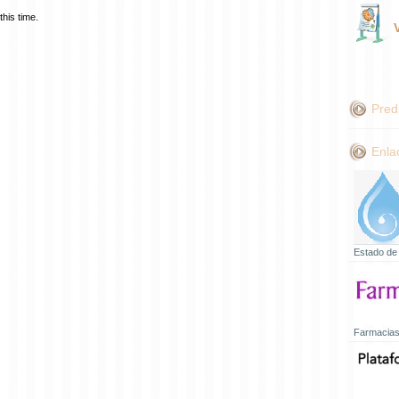
his time.
Pred
Enla
Estado de
Farmacias