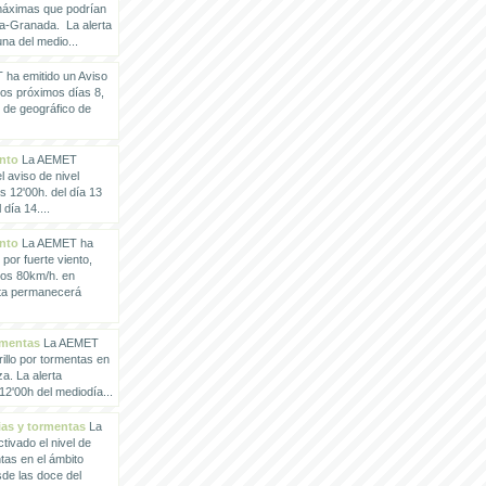
 máximas que podrían
a-Granada. La alerta
a del medio...
ha emitido un Aviso
los próximos días 8,
o de geográfico de
ento
La AEMET
 aviso de nivel
as 12'00h. del día 13
día 14....
ento
La AEMET ha
 por fuerte viento,
los 80km/h. en
rta permanecerá
rmentas
La AEMET
illo por tormentas en
a. La alerta
2'00h del mediodía...
vias y tormentas
La
ivado el nivel de
ntas en el ámbito
de las doce del