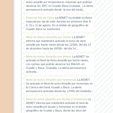
aviso amarillo por temperaturas máximas que podrían
alcanzar los 39ºC en Guadix-Baza-Granada. La alerta
permanecerá activada desde la una del medio...
Especial Ola de Calor
La AEMET ha emitido un Aviso
especial por ola de calor durante los próximos días 8,
9, 10 y 11 de agosto. En el ámbito de geográfico de
Guadix-Baza se mantendrá...
Nivel de Alerta Amarilla por Viento
La AEMET
informa que mantendrá activado el aviso de nivel
amarillo por fuerte viento desde las 12'00h. del día 13
de diciembre hasta las 06'00h. del día 14....
Nivel de Aviso Amarillo por Viento
La AEMET ha
activado el Nivel de Aviso Amarillo por fuerte viento,
con rachas que podrán alcanzar los 80km/h. en
Guadix y Baza- Granada. La alerta permanecerá
activada...
Nivel de Aviso Amarillo por tormentas
La AEMET
ha activado el Nivel de aviso Amarillo por tormentas en
la Cuenca del Genil, Guadix y Baza. La alerta
permanecerá activada desde las 12'00h del mediodía...
Nivel de aviso amarillo por lluvias y tormentas
La
AEMET informa que mantendrá activado el nivel de
aviso amarillo por lluvias y tormentas en el ámbito
geográfico de Guadix y Baza, desde las doce del