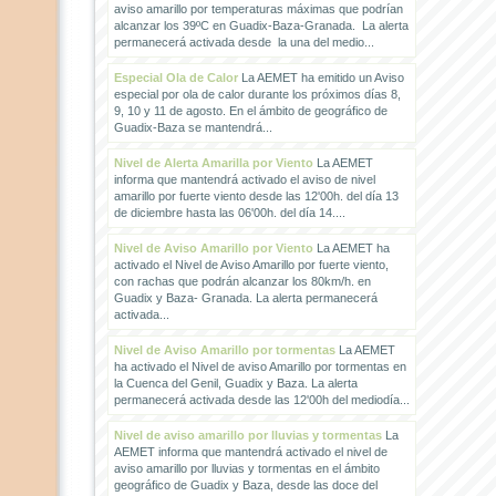
aviso amarillo por temperaturas máximas que podrían
alcanzar los 39ºC en Guadix-Baza-Granada. La alerta
permanecerá activada desde la una del medio...
Especial Ola de Calor
La AEMET ha emitido un Aviso
especial por ola de calor durante los próximos días 8,
9, 10 y 11 de agosto. En el ámbito de geográfico de
Guadix-Baza se mantendrá...
Nivel de Alerta Amarilla por Viento
La AEMET
informa que mantendrá activado el aviso de nivel
amarillo por fuerte viento desde las 12'00h. del día 13
de diciembre hasta las 06'00h. del día 14....
Nivel de Aviso Amarillo por Viento
La AEMET ha
activado el Nivel de Aviso Amarillo por fuerte viento,
con rachas que podrán alcanzar los 80km/h. en
Guadix y Baza- Granada. La alerta permanecerá
activada...
Nivel de Aviso Amarillo por tormentas
La AEMET
ha activado el Nivel de aviso Amarillo por tormentas en
la Cuenca del Genil, Guadix y Baza. La alerta
permanecerá activada desde las 12'00h del mediodía...
Nivel de aviso amarillo por lluvias y tormentas
La
AEMET informa que mantendrá activado el nivel de
aviso amarillo por lluvias y tormentas en el ámbito
geográfico de Guadix y Baza, desde las doce del