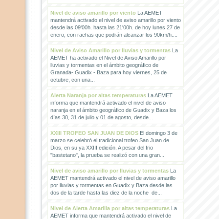
Nivel de aviso amarillo por viento
La AEMET
mantendrá activado el nivel de aviso amarillo por viento
desde las 09'00h. hasta las 21'00h. de hoy lunes 27 de
enero, con rachas que podrán alcanzar los 90km/h....
Nivel de Aviso Amarillo por lluvias y tormentas
La
AEMET ha activado el Nivel de Aviso Amarillo por
lluvias y tormentas en el ámbito geográfico de
Granada- Guadix - Baza para hoy viernes, 25 de
octubre, con una...
Alerta Naranja por altas temperaturas
La AEMET
informa que mantendrá activado el nivel de aviso
naranja en el ámbito geográfico de Guadix y Baza los
días 30, 31 de julio y 01 de agosto, desde...
XXIII TROFEO SAN JUAN DE DIOS
El domingo 3 de
marzo se celebró el tradicional trofeo San Juan de
Dios, en su ya XXIII edición. A pesar del frio
"bastetano", la prueba se realizó con una gran...
Nivel de aviso amarillo por lluvias y tormentas
La
AEMET mantendrá activado el nivel de aviso amarillo
por lluvias y tormentas en Guadix y Baza desde las
dos de la tarde hasta las diez de la noche de...
Nivel de Alerta Amarilla por altas temperaturas
La
AEMET informa que mantendrá activado el nivel de