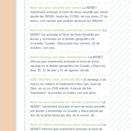
Nivel de aviso amarillo por viento
La AEMET
mantendrá activado el nivel de aviso amarillo por viento
desde las 09'00h. hasta las 21'00h. de hoy lunes 27 de
enero, con rachas que podrán alcanzar los 90km/h....
Nivel de Aviso Amarillo por lluvias y tormentas
La
AEMET ha activado el Nivel de Aviso Amarillo por
lluvias y tormentas en el ámbito geográfico de
Granada- Guadix - Baza para hoy viernes, 25 de
octubre, con una...
Alerta Naranja por altas temperaturas
La AEMET
informa que mantendrá activado el nivel de aviso
naranja en el ámbito geográfico de Guadix y Baza los
días 30, 31 de julio y 01 de agosto, desde...
XXIII TROFEO SAN JUAN DE DIOS
El domingo 3 de
marzo se celebró el tradicional trofeo San Juan de
Dios, en su ya XXIII edición. A pesar del frio
"bastetano", la prueba se realizó con una gran...
Nivel de aviso amarillo por lluvias y tormentas
La
AEMET mantendrá activado el nivel de aviso amarillo
por lluvias y tormentas en Guadix y Baza desde las
dos de la tarde hasta las diez de la noche de...
Nivel de Alerta Amarilla por altas temperaturas
La
AEMET informa que mantendrá activado el nivel de