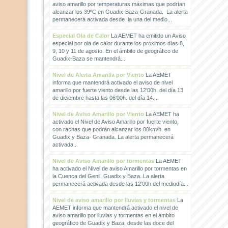
aviso amarillo por temperaturas máximas que podrían
alcanzar los 39ºC en Guadix-Baza-Granada. La alerta
permanecerá activada desde la una del medio...
Especial Ola de Calor
La AEMET ha emitido un Aviso
especial por ola de calor durante los próximos días 8,
9, 10 y 11 de agosto. En el ámbito de geográfico de
Guadix-Baza se mantendrá...
Nivel de Alerta Amarilla por Viento
La AEMET
informa que mantendrá activado el aviso de nivel
amarillo por fuerte viento desde las 12'00h. del día 13
de diciembre hasta las 06'00h. del día 14....
Nivel de Aviso Amarillo por Viento
La AEMET ha
activado el Nivel de Aviso Amarillo por fuerte viento,
con rachas que podrán alcanzar los 80km/h. en
Guadix y Baza- Granada. La alerta permanecerá
activada...
Nivel de Aviso Amarillo por tormentas
La AEMET
ha activado el Nivel de aviso Amarillo por tormentas en
la Cuenca del Genil, Guadix y Baza. La alerta
permanecerá activada desde las 12'00h del mediodía...
Nivel de aviso amarillo por lluvias y tormentas
La
AEMET informa que mantendrá activado el nivel de
aviso amarillo por lluvias y tormentas en el ámbito
geográfico de Guadix y Baza, desde las doce del