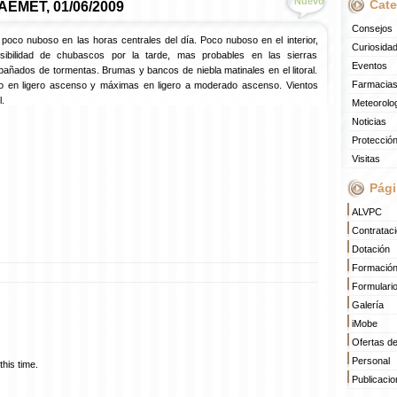
Nuevo
Cate
 AEMET, 01/06/2009
Consejos
 poco nuboso en las horas centrales del día. Poco nuboso en el interior,
Curiosida
ibilidad de chubascos por la tarde, mas probables en las sierras
Eventos
pañados de tormentas. Brumas y bancos de niebla matinales en el litoral.
Farmacias
o en ligero ascenso y máximas en ligero a moderado ascenso. Vientos
l.
Meteorolo
Noticias
Protección
Visitas
Pági
ALVPC
Contratac
Dotación
Formació
Formulari
Galería
iMobe
Ofertas d
Personal
his time.
Publicaci