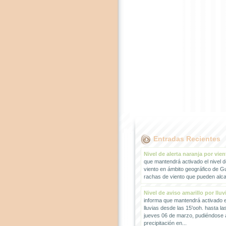
Entradas Recientes
Nivel de alerta naranja por vien
que mantendrá activado el nivel d
viento en ámbito geográfico de G
rachas de viento que pueden alcan
Nivel de aviso amarillo por lluv
informa que mantendrá activado el
lluvias desde las 15'ooh. hasta la
jueves 06 de marzo, pudiéndose
precipitación en...