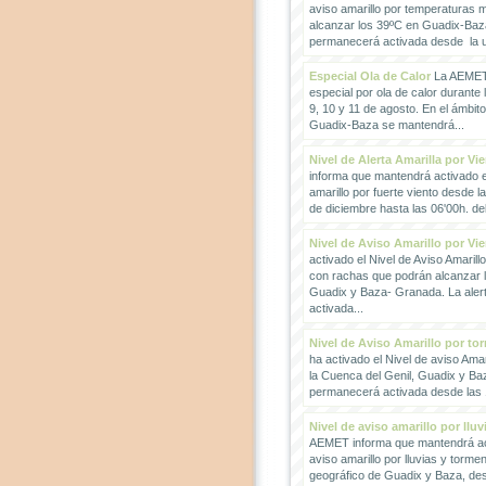
aviso amarillo por temperaturas
alcanzar los 39ºC en Guadix-Baz
permanecerá activada desde la un
Especial Ola de Calor
La AEMET 
especial por ola de calor durante 
9, 10 y 11 de agosto. En el ámbit
Guadix-Baza se mantendrá...
Nivel de Alerta Amarilla por Vi
informa que mantendrá activado el
amarillo por fuerte viento desde l
de diciembre hasta las 06'00h. del 
Nivel de Aviso Amarillo por Vi
activado el Nivel de Aviso Amarillo
con rachas que podrán alcanzar 
Guadix y Baza- Granada. La ale
activada...
Nivel de Aviso Amarillo por to
ha activado el Nivel de aviso Amar
la Cuenca del Genil, Guadix y Baz
permanecerá activada desde las 1
Nivel de aviso amarillo por llu
AEMET informa que mantendrá act
aviso amarillo por lluvias y torme
geográfico de Guadix y Baza, des