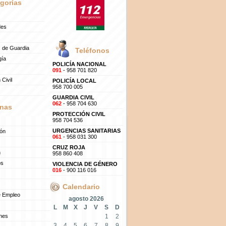
gorías
des
 de Guardia
Teléfonos
gía
POLICÍA NACIONAL
091
- 958 701 820
 Civil
POLICÍA LOCAL
958 700 005
GUARDIA CIVIL
062
- 958 704 630
nas
PROTECCIÓN CIVIL
958 704 536
URGENCIAS SANITARIAS
ión
061
- 958 031 300
CRUZ ROJA
n
958 860 408
os
VIOLENCIA DE GÉNERO
016
- 900 116 016
Calendario
e Empleo
agosto 2026
L
M
X
J
V
S
D
ones
1
2
3
4
5
6
7
8
9