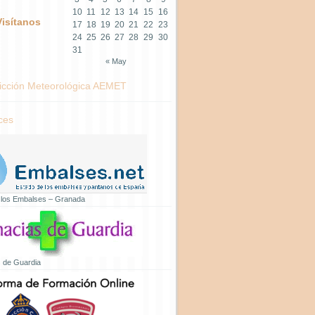
10
11
12
13
14
15
16
Visítanos
17
18
19
20
21
22
23
24
25
26
27
28
29
30
31
« May
icción Meteorológica AEMET
ces
 los Embalses – Granada
 de Guardia