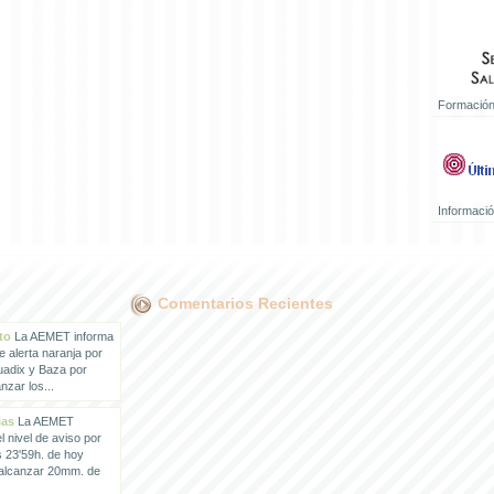
Formación
Informaci
Comentarios Recientes
to
La AEMET informa
e alerta naranja por
uadix y Baza por
zar los...
ias
La AEMET
 nivel de aviso por
s 23'59h. de hoy
 alcanzar 20mm. de