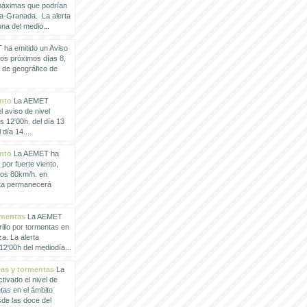
 máximas que podrían
a-Granada. La alerta
a del medio...
ha emitido un Aviso
los próximos días 8,
o de geográfico de
ento
La AEMET
 aviso de nivel
as 12'00h. del día 13
día 14....
ento
La AEMET ha
 por fuerte viento,
los 80km/h. en
rta permanecerá
rmentas
La AEMET
illo por tormentas en
a. La alerta
2'00h del mediodía...
vias y tormentas
La
ivado el nivel de
ntas en el ámbito
de las doce del