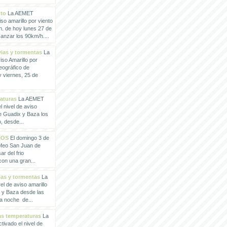
nto
La AEMET
so amarillo por viento
h. de hoy lunes 27 de
anzar los 90km/h....
vias y tormentas
La
so Amarillo por
eográfico de
 viernes, 25 de
raturas
La AEMET
 nivel de aviso
de Guadix y Baza los
, desde...
IOS
El domingo 3 de
rofeo San Juan de
ar del frio
con una gran...
vias y tormentas
La
l de aviso amarillo
x y Baza desde las
la noche de...
tas temperaturas
La
ivado el nivel de