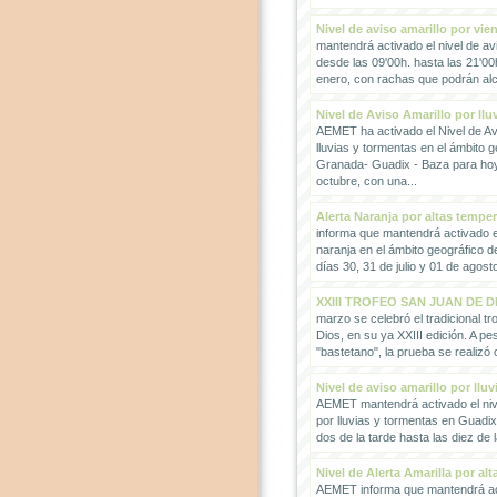
Nivel de aviso amarillo por vie
mantendrá activado el nivel de avi
desde las 09'00h. hasta las 21'00
enero, con rachas que podrán alc
Nivel de Aviso Amarillo por llu
AEMET ha activado el Nivel de Avi
lluvias y tormentas en el ámbito g
Granada- Guadix - Baza para hoy
octubre, con una...
Alerta Naranja por altas tempe
informa que mantendrá activado el
naranja en el ámbito geográfico 
días 30, 31 de julio y 01 de agosto
XXIII TROFEO SAN JUAN DE D
marzo se celebró el tradicional t
Dios, en su ya XXIII edición. A pes
"bastetano", la prueba se realizó 
Nivel de aviso amarillo por llu
AEMET mantendrá activado el nive
por lluvias y tormentas en Guadi
dos de la tarde hasta las diez de 
Nivel de Alerta Amarilla por al
AEMET informa que mantendrá act