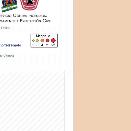
 Online
ón Sísmica