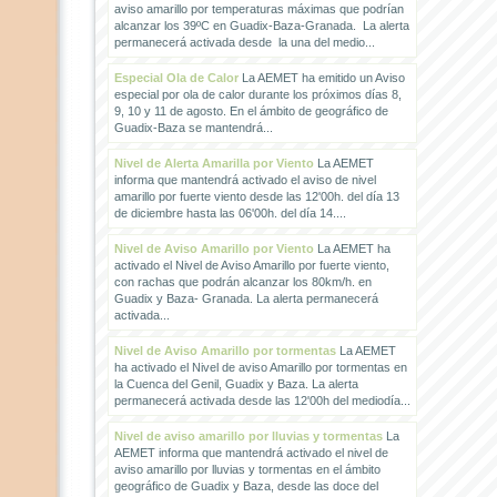
aviso amarillo por temperaturas máximas que podrían
alcanzar los 39ºC en Guadix-Baza-Granada. La alerta
permanecerá activada desde la una del medio...
Especial Ola de Calor
La AEMET ha emitido un Aviso
especial por ola de calor durante los próximos días 8,
9, 10 y 11 de agosto. En el ámbito de geográfico de
Guadix-Baza se mantendrá...
Nivel de Alerta Amarilla por Viento
La AEMET
informa que mantendrá activado el aviso de nivel
amarillo por fuerte viento desde las 12'00h. del día 13
de diciembre hasta las 06'00h. del día 14....
Nivel de Aviso Amarillo por Viento
La AEMET ha
activado el Nivel de Aviso Amarillo por fuerte viento,
con rachas que podrán alcanzar los 80km/h. en
Guadix y Baza- Granada. La alerta permanecerá
activada...
Nivel de Aviso Amarillo por tormentas
La AEMET
ha activado el Nivel de aviso Amarillo por tormentas en
la Cuenca del Genil, Guadix y Baza. La alerta
permanecerá activada desde las 12'00h del mediodía...
Nivel de aviso amarillo por lluvias y tormentas
La
AEMET informa que mantendrá activado el nivel de
aviso amarillo por lluvias y tormentas en el ámbito
geográfico de Guadix y Baza, desde las doce del