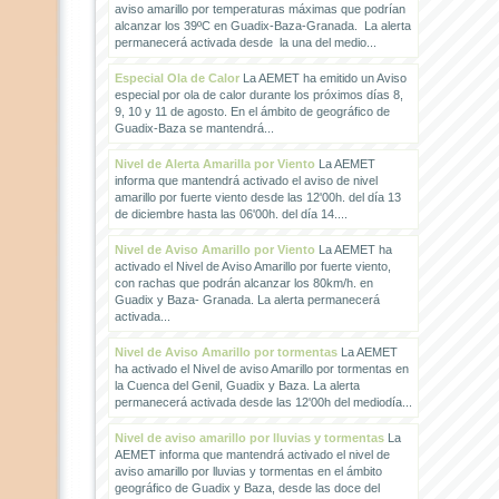
aviso amarillo por temperaturas máximas que podrían
alcanzar los 39ºC en Guadix-Baza-Granada. La alerta
permanecerá activada desde la una del medio...
Especial Ola de Calor
La AEMET ha emitido un Aviso
especial por ola de calor durante los próximos días 8,
9, 10 y 11 de agosto. En el ámbito de geográfico de
Guadix-Baza se mantendrá...
Nivel de Alerta Amarilla por Viento
La AEMET
informa que mantendrá activado el aviso de nivel
amarillo por fuerte viento desde las 12'00h. del día 13
de diciembre hasta las 06'00h. del día 14....
Nivel de Aviso Amarillo por Viento
La AEMET ha
activado el Nivel de Aviso Amarillo por fuerte viento,
con rachas que podrán alcanzar los 80km/h. en
Guadix y Baza- Granada. La alerta permanecerá
activada...
Nivel de Aviso Amarillo por tormentas
La AEMET
ha activado el Nivel de aviso Amarillo por tormentas en
la Cuenca del Genil, Guadix y Baza. La alerta
permanecerá activada desde las 12'00h del mediodía...
Nivel de aviso amarillo por lluvias y tormentas
La
AEMET informa que mantendrá activado el nivel de
aviso amarillo por lluvias y tormentas en el ámbito
geográfico de Guadix y Baza, desde las doce del