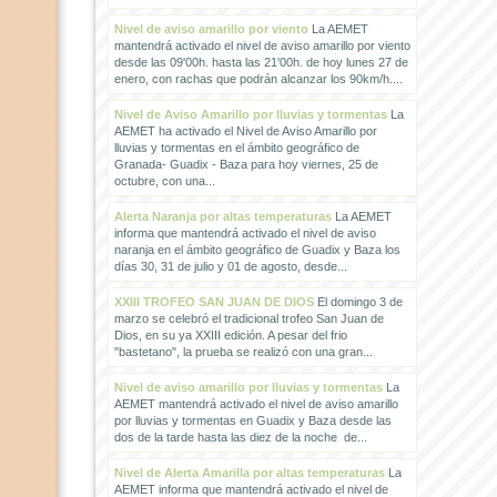
Nivel de aviso amarillo por viento
La AEMET
mantendrá activado el nivel de aviso amarillo por viento
desde las 09'00h. hasta las 21'00h. de hoy lunes 27 de
enero, con rachas que podrán alcanzar los 90km/h....
Nivel de Aviso Amarillo por lluvias y tormentas
La
AEMET ha activado el Nivel de Aviso Amarillo por
lluvias y tormentas en el ámbito geográfico de
Granada- Guadix - Baza para hoy viernes, 25 de
octubre, con una...
Alerta Naranja por altas temperaturas
La AEMET
informa que mantendrá activado el nivel de aviso
naranja en el ámbito geográfico de Guadix y Baza los
días 30, 31 de julio y 01 de agosto, desde...
XXIII TROFEO SAN JUAN DE DIOS
El domingo 3 de
marzo se celebró el tradicional trofeo San Juan de
Dios, en su ya XXIII edición. A pesar del frio
"bastetano", la prueba se realizó con una gran...
Nivel de aviso amarillo por lluvias y tormentas
La
AEMET mantendrá activado el nivel de aviso amarillo
por lluvias y tormentas en Guadix y Baza desde las
dos de la tarde hasta las diez de la noche de...
Nivel de Alerta Amarilla por altas temperaturas
La
AEMET informa que mantendrá activado el nivel de