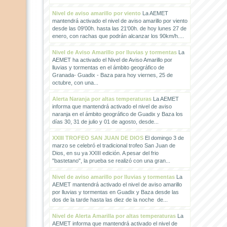
Nivel de aviso amarillo por viento
La AEMET
mantendrá activado el nivel de aviso amarillo por viento
desde las 09'00h. hasta las 21'00h. de hoy lunes 27 de
enero, con rachas que podrán alcanzar los 90km/h....
Nivel de Aviso Amarillo por lluvias y tormentas
La
AEMET ha activado el Nivel de Aviso Amarillo por
lluvias y tormentas en el ámbito geográfico de
Granada- Guadix - Baza para hoy viernes, 25 de
octubre, con una...
Alerta Naranja por altas temperaturas
La AEMET
informa que mantendrá activado el nivel de aviso
naranja en el ámbito geográfico de Guadix y Baza los
días 30, 31 de julio y 01 de agosto, desde...
XXIII TROFEO SAN JUAN DE DIOS
El domingo 3 de
marzo se celebró el tradicional trofeo San Juan de
Dios, en su ya XXIII edición. A pesar del frio
"bastetano", la prueba se realizó con una gran...
Nivel de aviso amarillo por lluvias y tormentas
La
AEMET mantendrá activado el nivel de aviso amarillo
por lluvias y tormentas en Guadix y Baza desde las
dos de la tarde hasta las diez de la noche de...
Nivel de Alerta Amarilla por altas temperaturas
La
AEMET informa que mantendrá activado el nivel de