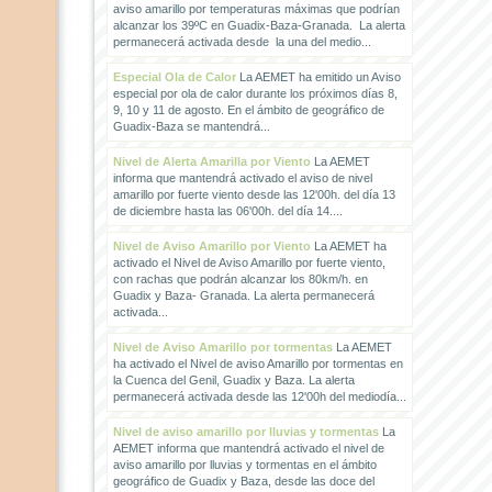
aviso amarillo por temperaturas máximas que podrían
alcanzar los 39ºC en Guadix-Baza-Granada. La alerta
permanecerá activada desde la una del medio...
Especial Ola de Calor
La AEMET ha emitido un Aviso
especial por ola de calor durante los próximos días 8,
9, 10 y 11 de agosto. En el ámbito de geográfico de
Guadix-Baza se mantendrá...
Nivel de Alerta Amarilla por Viento
La AEMET
informa que mantendrá activado el aviso de nivel
amarillo por fuerte viento desde las 12'00h. del día 13
de diciembre hasta las 06'00h. del día 14....
Nivel de Aviso Amarillo por Viento
La AEMET ha
activado el Nivel de Aviso Amarillo por fuerte viento,
con rachas que podrán alcanzar los 80km/h. en
Guadix y Baza- Granada. La alerta permanecerá
activada...
Nivel de Aviso Amarillo por tormentas
La AEMET
ha activado el Nivel de aviso Amarillo por tormentas en
la Cuenca del Genil, Guadix y Baza. La alerta
permanecerá activada desde las 12'00h del mediodía...
Nivel de aviso amarillo por lluvias y tormentas
La
AEMET informa que mantendrá activado el nivel de
aviso amarillo por lluvias y tormentas en el ámbito
geográfico de Guadix y Baza, desde las doce del