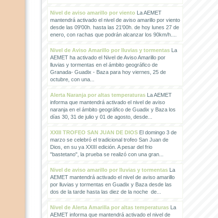
Nivel de aviso amarillo por viento
La AEMET
mantendrá activado el nivel de aviso amarillo por viento
desde las 09'00h. hasta las 21'00h. de hoy lunes 27 de
enero, con rachas que podrán alcanzar los 90km/h....
Nivel de Aviso Amarillo por lluvias y tormentas
La
AEMET ha activado el Nivel de Aviso Amarillo por
lluvias y tormentas en el ámbito geográfico de
Granada- Guadix - Baza para hoy viernes, 25 de
octubre, con una...
Alerta Naranja por altas temperaturas
La AEMET
informa que mantendrá activado el nivel de aviso
naranja en el ámbito geográfico de Guadix y Baza los
días 30, 31 de julio y 01 de agosto, desde...
XXIII TROFEO SAN JUAN DE DIOS
El domingo 3 de
marzo se celebró el tradicional trofeo San Juan de
Dios, en su ya XXIII edición. A pesar del frio
"bastetano", la prueba se realizó con una gran...
Nivel de aviso amarillo por lluvias y tormentas
La
AEMET mantendrá activado el nivel de aviso amarillo
por lluvias y tormentas en Guadix y Baza desde las
dos de la tarde hasta las diez de la noche de...
Nivel de Alerta Amarilla por altas temperaturas
La
AEMET informa que mantendrá activado el nivel de