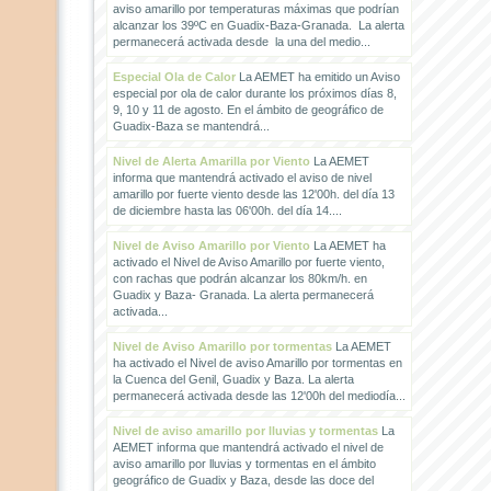
aviso amarillo por temperaturas máximas que podrían
alcanzar los 39ºC en Guadix-Baza-Granada. La alerta
permanecerá activada desde la una del medio...
Especial Ola de Calor
La AEMET ha emitido un Aviso
especial por ola de calor durante los próximos días 8,
9, 10 y 11 de agosto. En el ámbito de geográfico de
Guadix-Baza se mantendrá...
Nivel de Alerta Amarilla por Viento
La AEMET
informa que mantendrá activado el aviso de nivel
amarillo por fuerte viento desde las 12'00h. del día 13
de diciembre hasta las 06'00h. del día 14....
Nivel de Aviso Amarillo por Viento
La AEMET ha
activado el Nivel de Aviso Amarillo por fuerte viento,
con rachas que podrán alcanzar los 80km/h. en
Guadix y Baza- Granada. La alerta permanecerá
activada...
Nivel de Aviso Amarillo por tormentas
La AEMET
ha activado el Nivel de aviso Amarillo por tormentas en
la Cuenca del Genil, Guadix y Baza. La alerta
permanecerá activada desde las 12'00h del mediodía...
Nivel de aviso amarillo por lluvias y tormentas
La
AEMET informa que mantendrá activado el nivel de
aviso amarillo por lluvias y tormentas en el ámbito
geográfico de Guadix y Baza, desde las doce del