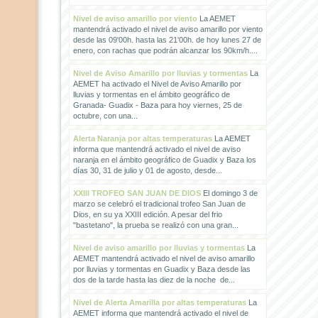
Nivel de aviso amarillo por viento
La AEMET
mantendrá activado el nivel de aviso amarillo por viento
desde las 09'00h. hasta las 21'00h. de hoy lunes 27 de
enero, con rachas que podrán alcanzar los 90km/h....
Nivel de Aviso Amarillo por lluvias y tormentas
La
AEMET ha activado el Nivel de Aviso Amarillo por
lluvias y tormentas en el ámbito geográfico de
Granada- Guadix - Baza para hoy viernes, 25 de
octubre, con una...
Alerta Naranja por altas temperaturas
La AEMET
informa que mantendrá activado el nivel de aviso
naranja en el ámbito geográfico de Guadix y Baza los
días 30, 31 de julio y 01 de agosto, desde...
XXIII TROFEO SAN JUAN DE DIOS
El domingo 3 de
marzo se celebró el tradicional trofeo San Juan de
Dios, en su ya XXIII edición. A pesar del frio
"bastetano", la prueba se realizó con una gran...
Nivel de aviso amarillo por lluvias y tormentas
La
AEMET mantendrá activado el nivel de aviso amarillo
por lluvias y tormentas en Guadix y Baza desde las
dos de la tarde hasta las diez de la noche de...
Nivel de Alerta Amarilla por altas temperaturas
La
AEMET informa que mantendrá activado el nivel de