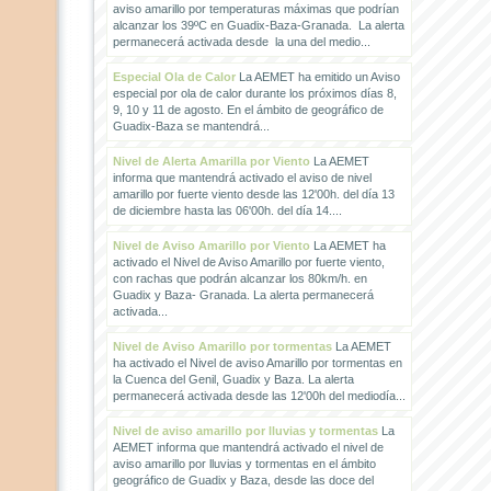
aviso amarillo por temperaturas máximas que podrían
alcanzar los 39ºC en Guadix-Baza-Granada. La alerta
permanecerá activada desde la una del medio...
Especial Ola de Calor
La AEMET ha emitido un Aviso
especial por ola de calor durante los próximos días 8,
9, 10 y 11 de agosto. En el ámbito de geográfico de
Guadix-Baza se mantendrá...
Nivel de Alerta Amarilla por Viento
La AEMET
informa que mantendrá activado el aviso de nivel
amarillo por fuerte viento desde las 12'00h. del día 13
de diciembre hasta las 06'00h. del día 14....
Nivel de Aviso Amarillo por Viento
La AEMET ha
activado el Nivel de Aviso Amarillo por fuerte viento,
con rachas que podrán alcanzar los 80km/h. en
Guadix y Baza- Granada. La alerta permanecerá
activada...
Nivel de Aviso Amarillo por tormentas
La AEMET
ha activado el Nivel de aviso Amarillo por tormentas en
la Cuenca del Genil, Guadix y Baza. La alerta
permanecerá activada desde las 12'00h del mediodía...
Nivel de aviso amarillo por lluvias y tormentas
La
AEMET informa que mantendrá activado el nivel de
aviso amarillo por lluvias y tormentas en el ámbito
geográfico de Guadix y Baza, desde las doce del