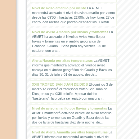
Nivel de aviso amarillo por viento
La AEMET
mantendrá activado el nivel de aviso amarillo por viento
desde las 09'00h. hasta las 21'00h. de hoy lunes 27 de
enero, con rachas que podrán alcanzar los 90km/h....
Nivel de Aviso Amarillo por lluvias y tormentas
La
AEMET ha activado el Nivel de Aviso Amarillo por
lluvias y tormentas en el ámbito geográfico de
Granada- Guadix - Baza para hoy viernes, 25 de
octubre, con una...
Alerta Naranja por altas temperaturas
La AEMET
informa que mantendrá activado el nivel de aviso
naranja en el ámbito geográfico de Guadix y Baza los
días 30, 31 de julio y 01 de agosto, desde...
XXIII TROFEO SAN JUAN DE DIOS
El domingo 3 de
marzo se celebró el tradicional trofeo San Juan de
Dios, en su ya XXIII edición. A pesar del frio
"bastetano", la prueba se realizó con una gran...
Nivel de aviso amarillo por lluvias y tormentas
La
AEMET mantendrá activado el nivel de aviso amarillo
por lluvias y tormentas en Guadix y Baza desde las
dos de la tarde hasta las diez de la noche de...
Nivel de Alerta Amarilla por altas temperaturas
La
AEMET informa que mantendrá activado el nivel de