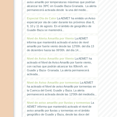
aviso amarillo por temperaturas máximas que podrían
alcanzar los 39ºC en Guadix-Baza-Granada. La alerta
permanecerá activada desde la una del medio...
Especial Ola de Calor
La AEMET ha emitido un Aviso
especial por ola de calor durante los próximos días 8,
9, 10 y 11 de agosto. En el ámbito de geográfico de
Guadix-Baza se mantendrá...
Nivel de Alerta Amarilla por Viento
La AEMET
informa que mantendrá activado el aviso de nivel
amarillo por fuerte viento desde las 12'00h. del día 13
de diciembre hasta las 06'00h. del día 14....
Nivel de Aviso Amarillo por Viento
La AEMET ha
activado el Nivel de Aviso Amarillo por fuerte viento,
con rachas que podrán alcanzar los 80km/h. en
Guadix y Baza- Granada. La alerta permanecerá
activada...
Nivel de Aviso Amarillo por tormentas
La AEMET
ha activado el Nivel de aviso Amarillo por tormentas en
la Cuenca del Genil, Guadix y Baza. La alerta
permanecerá activada desde las 12'00h del mediodía...
Nivel de aviso amarillo por lluvias y tormentas
La
AEMET informa que mantendrá activado el nivel de
aviso amarillo por lluvias y tormentas en el ámbito
geográfico de Guadix y Baza, desde las doce del