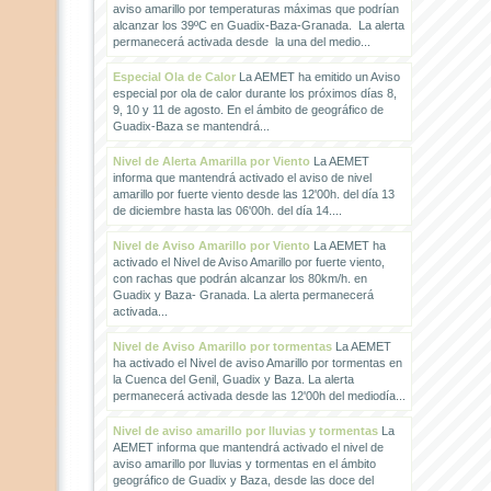
aviso amarillo por temperaturas máximas que podrían
alcanzar los 39ºC en Guadix-Baza-Granada. La alerta
permanecerá activada desde la una del medio...
Especial Ola de Calor
La AEMET ha emitido un Aviso
especial por ola de calor durante los próximos días 8,
9, 10 y 11 de agosto. En el ámbito de geográfico de
Guadix-Baza se mantendrá...
Nivel de Alerta Amarilla por Viento
La AEMET
informa que mantendrá activado el aviso de nivel
amarillo por fuerte viento desde las 12'00h. del día 13
de diciembre hasta las 06'00h. del día 14....
Nivel de Aviso Amarillo por Viento
La AEMET ha
activado el Nivel de Aviso Amarillo por fuerte viento,
con rachas que podrán alcanzar los 80km/h. en
Guadix y Baza- Granada. La alerta permanecerá
activada...
Nivel de Aviso Amarillo por tormentas
La AEMET
ha activado el Nivel de aviso Amarillo por tormentas en
la Cuenca del Genil, Guadix y Baza. La alerta
permanecerá activada desde las 12'00h del mediodía...
Nivel de aviso amarillo por lluvias y tormentas
La
AEMET informa que mantendrá activado el nivel de
aviso amarillo por lluvias y tormentas en el ámbito
geográfico de Guadix y Baza, desde las doce del