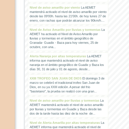
Nivel de aviso amarillo por viento
La AEMET
mantendrá activado el nivel de aviso amarillo por viento
desde las 09'00h. hasta las 21'00h. de hoy lunes 27 de
enero, con rachas que podrán alcanzar los 90km/h....
Nivel de Aviso Amarillo por lluvias y tormentas
La
AEMET ha activado el Nivel de Aviso Amarillo por
lluvias y tormentas en el ámbito geográfico de
Granada- Guadix - Baza para hoy viernes, 25 de
octubre, con una...
Alerta Naranja por altas temperaturas
La AEMET
informa que mantendrá activado el nivel de aviso
naranja en el ámbito geográfico de Guadix y Baza los
días 30, 31 de julio y 01 de agosto, desde...
XXIII TROFEO SAN JUAN DE DIOS
El domingo 3 de
marzo se celebró el tradicional trofeo San Juan de
Dios, en su ya XXIII edición. A pesar del frio
"bastetano", la prueba se realizó con una gran...
Nivel de aviso amarillo por lluvias y tormentas
La
AEMET mantendrá activado el nivel de aviso amarillo
por lluvias y tormentas en Guadix y Baza desde las
dos de la tarde hasta las diez de la noche de...
Nivel de Alerta Amarilla por altas temperaturas
La
AEMET informa que mantendrá activado el nivel de