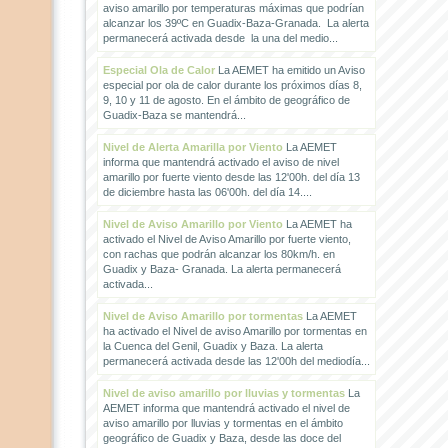
aviso amarillo por temperaturas máximas que podrían
alcanzar los 39ºC en Guadix-Baza-Granada. La alerta
permanecerá activada desde la una del medio...
Especial Ola de Calor
La AEMET ha emitido un Aviso
especial por ola de calor durante los próximos días 8,
9, 10 y 11 de agosto. En el ámbito de geográfico de
Guadix-Baza se mantendrá...
Nivel de Alerta Amarilla por Viento
La AEMET
informa que mantendrá activado el aviso de nivel
amarillo por fuerte viento desde las 12'00h. del día 13
de diciembre hasta las 06'00h. del día 14....
Nivel de Aviso Amarillo por Viento
La AEMET ha
activado el Nivel de Aviso Amarillo por fuerte viento,
con rachas que podrán alcanzar los 80km/h. en
Guadix y Baza- Granada. La alerta permanecerá
activada...
Nivel de Aviso Amarillo por tormentas
La AEMET
ha activado el Nivel de aviso Amarillo por tormentas en
la Cuenca del Genil, Guadix y Baza. La alerta
permanecerá activada desde las 12'00h del mediodía...
Nivel de aviso amarillo por lluvias y tormentas
La
AEMET informa que mantendrá activado el nivel de
aviso amarillo por lluvias y tormentas en el ámbito
geográfico de Guadix y Baza, desde las doce del