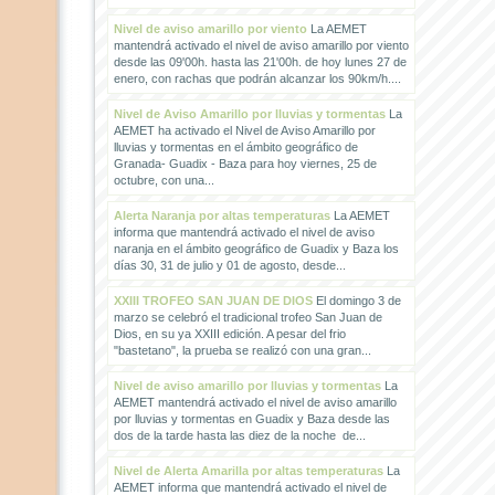
Nivel de aviso amarillo por viento
La AEMET
mantendrá activado el nivel de aviso amarillo por viento
desde las 09'00h. hasta las 21'00h. de hoy lunes 27 de
enero, con rachas que podrán alcanzar los 90km/h....
Nivel de Aviso Amarillo por lluvias y tormentas
La
AEMET ha activado el Nivel de Aviso Amarillo por
lluvias y tormentas en el ámbito geográfico de
Granada- Guadix - Baza para hoy viernes, 25 de
octubre, con una...
Alerta Naranja por altas temperaturas
La AEMET
informa que mantendrá activado el nivel de aviso
naranja en el ámbito geográfico de Guadix y Baza los
días 30, 31 de julio y 01 de agosto, desde...
XXIII TROFEO SAN JUAN DE DIOS
El domingo 3 de
marzo se celebró el tradicional trofeo San Juan de
Dios, en su ya XXIII edición. A pesar del frio
"bastetano", la prueba se realizó con una gran...
Nivel de aviso amarillo por lluvias y tormentas
La
AEMET mantendrá activado el nivel de aviso amarillo
por lluvias y tormentas en Guadix y Baza desde las
dos de la tarde hasta las diez de la noche de...
Nivel de Alerta Amarilla por altas temperaturas
La
AEMET informa que mantendrá activado el nivel de