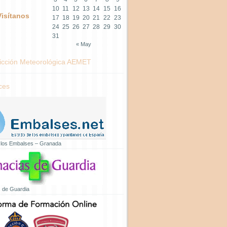
10
11
12
13
14
15
16
Visítanos
17
18
19
20
21
22
23
24
25
26
27
28
29
30
31
« May
icción Meteorológica AEMET
ces
 los Embalses – Granada
 de Guardia