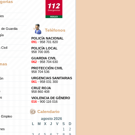
gorías
des
 de Guardia
Teléfonos
gía
POLICÍA NACIONAL
091
- 958 701 820
 Civil
POLICÍA LOCAL
958 700 005
GUARDIA CIVIL
062
- 958 704 630
nas
PROTECCIÓN CIVIL
958 704 536
URGENCIAS SANITARIAS
ión
061
- 958 031 300
CRUZ ROJA
n
958 860 408
os
VIOLENCIA DE GÉNERO
016
- 900 116 016
Calendario
e Empleo
agosto 2026
L
M
X
J
V
S
D
ones
1
2
3
4
5
6
7
8
9