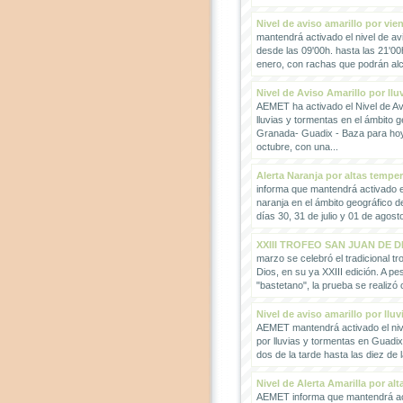
Nivel de aviso amarillo por vie
mantendrá activado el nivel de avi
desde las 09'00h. hasta las 21'00
enero, con rachas que podrán alc
Nivel de Aviso Amarillo por llu
AEMET ha activado el Nivel de Avi
lluvias y tormentas en el ámbito g
Granada- Guadix - Baza para hoy
octubre, con una...
Alerta Naranja por altas tempe
informa que mantendrá activado el
naranja en el ámbito geográfico 
días 30, 31 de julio y 01 de agosto
XXIII TROFEO SAN JUAN DE D
marzo se celebró el tradicional t
Dios, en su ya XXIII edición. A pes
"bastetano", la prueba se realizó 
Nivel de aviso amarillo por llu
AEMET mantendrá activado el nive
por lluvias y tormentas en Guadi
dos de la tarde hasta las diez de 
Nivel de Alerta Amarilla por al
AEMET informa que mantendrá act