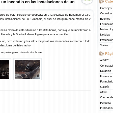
Nuevo
Cate
un incendio en las instalaciones de un
l
Consejos
Curiosida
ros de este Servicio se desplazaron a la localidad de Benamaurel para
Eventos
a las instalaciones de un Gimnasio, el cual se inauguró hace menos de 2
Farmacias
Meteorolo
ias alertó de esta situación a las 8’36 horas, por lo que se movilizaron a
 Pesada y la Bomba Urbana Ligera para esta actuación.
Noticias
Protección
sauna, pero el humo y las altas temperaturas alcanzadas afectaron a todo
Visitas
desplome del falso techo.
n se prolongaron durante dos horas.
Pági
ALVPC
Contratac
Dotación
Formació
Formulari
Galería
iMobe
Ofertas d
Personal
Publicaci