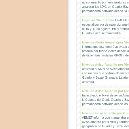
aviso amarillo por temperaturas
alcanzar los 39ºC en Guadix-Baz
permanecerá activada desde la un
Especial Ola de Calor
La AEMET 
especial por ola de calor durante 
9, 10 y 11 de agosto. En el ámbit
Guadix-Baza se mantendrá...
Nivel de Alerta Amarilla por Vi
informa que mantendrá activado el
amarillo por fuerte viento desde l
de diciembre hasta las 06'00h. del 
Nivel de Aviso Amarillo por Vi
activado el Nivel de Aviso Amarillo
con rachas que podrán alcanzar 
Guadix y Baza- Granada. La ale
activada...
Nivel de Aviso Amarillo por to
ha activado el Nivel de aviso Amar
la Cuenca del Genil, Guadix y Baz
permanecerá activada desde las 1
Nivel de aviso amarillo por llu
AEMET informa que mantendrá act
aviso amarillo por lluvias y torme
geográfico de Guadix y Baza, des