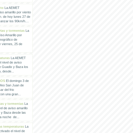
nto
La AEMET
so amarillo por viento
h. de hoy lunes 27 de
anzar los 90km/h....
vias y tormentas
La
so Amarillo por
eográfico de
 viernes, 25 de
raturas
La AEMET
 nivel de aviso
de Guadix y Baza los
, desde...
IOS
El domingo 3 de
rofeo San Juan de
ar del frio
con una gran...
vias y tormentas
La
l de aviso amarillo
x y Baza desde las
la noche de...
tas temperaturas
La
ivado el nivel de