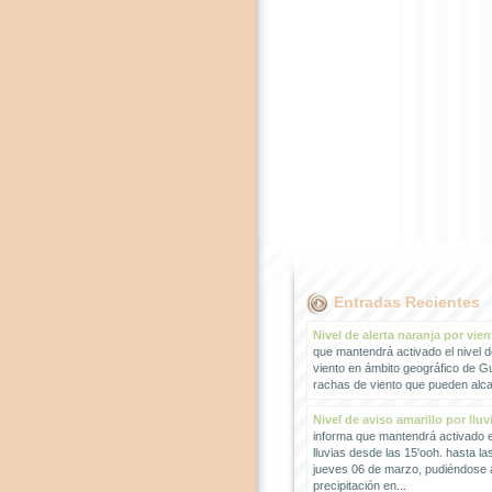
Entradas Recientes
Nivel de alerta naranja por vien
que mantendrá activado el nivel d
viento en ámbito geográfico de G
rachas de viento que pueden alcan
Nivel de aviso amarillo por lluv
informa que mantendrá activado el
lluvias desde las 15'ooh. hasta la
jueves 06 de marzo, pudiéndose
precipitación en...