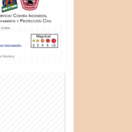
 Online
ón Sísmica