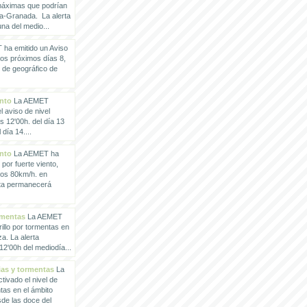
 máximas que podrían
a-Granada. La alerta
a del medio...
ha emitido un Aviso
los próximos días 8,
o de geográfico de
ento
La AEMET
 aviso de nivel
as 12'00h. del día 13
día 14....
ento
La AEMET ha
 por fuerte viento,
los 80km/h. en
rta permanecerá
rmentas
La AEMET
illo por tormentas en
a. La alerta
2'00h del mediodía...
vias y tormentas
La
ivado el nivel de
ntas en el ámbito
de las doce del