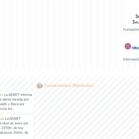
Formación
Informaci
Comentarios Recientes
to
La AEMET informa
e alerta naranja por
uadix y Baza por
zar los...
ias
La AEMET
 nivel de aviso por
s 23'59h. de hoy
 alcanzar 20mm. de