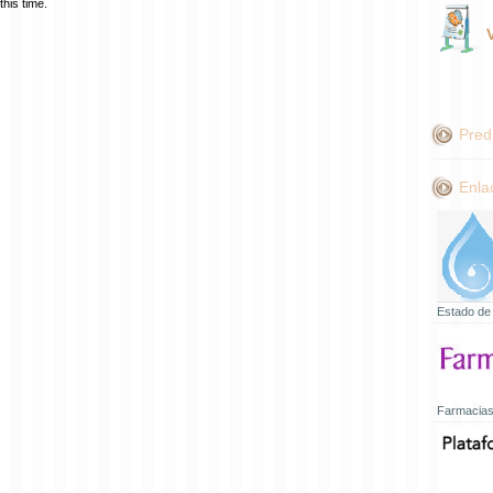
his time.
Pred
Enla
Estado de
Farmacias