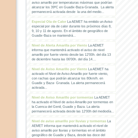
aviso amarillo por temperaturas máximas que podrían
alcanzar los 39ºC en Guadix-Baza-Granada. La alerta
permanecerá activada desde la una del medio...
Especial Ola de Calor
La AEMET ha emitido un Aviso
especial por ola de calor durante los próximos días 8,
9, 10 y 11 de agosto. En el ámbito de geográfico de
Guadix-Baza se mantendrá...
Nivel de Alerta Amarilla por Viento
La AEMET
informa que mantendrá activado el aviso de nivel
amarillo por fuerte viento desde las 12'00h. del día 13
de diciembre hasta las 06'00h. del día 14....
Nivel de Aviso Amarillo por Viento
La AEMET ha
activado el Nivel de Aviso Amarillo por fuerte viento,
con rachas que podrán alcanzar los 80km/h. en
Guadix y Baza- Granada. La alerta permanecerá
activada...
Nivel de Aviso Amarillo por tormentas
La AEMET
ha activado el Nivel de aviso Amarillo por tormentas en
la Cuenca del Genil, Guadix y Baza. La alerta
permanecerá activada desde las 12'00h del mediodía...
Nivel de aviso amarillo por lluvias y tormentas
La
AEMET informa que mantendrá activado el nivel de
aviso amarillo por lluvias y tormentas en el ámbito
geográfico de Guadix y Baza, desde las doce del