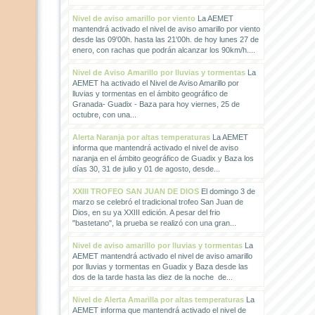
Nivel de aviso amarillo por viento
La AEMET
mantendrá activado el nivel de aviso amarillo por viento
desde las 09'00h. hasta las 21'00h. de hoy lunes 27 de
enero, con rachas que podrán alcanzar los 90km/h....
Nivel de Aviso Amarillo por lluvias y tormentas
La
AEMET ha activado el Nivel de Aviso Amarillo por
lluvias y tormentas en el ámbito geográfico de
Granada- Guadix - Baza para hoy viernes, 25 de
octubre, con una...
Alerta Naranja por altas temperaturas
La AEMET
informa que mantendrá activado el nivel de aviso
naranja en el ámbito geográfico de Guadix y Baza los
días 30, 31 de julio y 01 de agosto, desde...
XXIII TROFEO SAN JUAN DE DIOS
El domingo 3 de
marzo se celebró el tradicional trofeo San Juan de
Dios, en su ya XXIII edición. A pesar del frio
"bastetano", la prueba se realizó con una gran...
Nivel de aviso amarillo por lluvias y tormentas
La
AEMET mantendrá activado el nivel de aviso amarillo
por lluvias y tormentas en Guadix y Baza desde las
dos de la tarde hasta las diez de la noche de...
Nivel de Alerta Amarilla por altas temperaturas
La
AEMET informa que mantendrá activado el nivel de