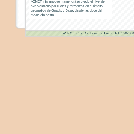
AEMET informa que mantendrá activado el nivel de
aviso amarillo por lluvias y tormentas en el ámbito
geográfico de Guadix y Baza, desde las doce del
medio día hasta...
Web 2.0
. Cpy. Bomberos de Baza - Telf. 958700