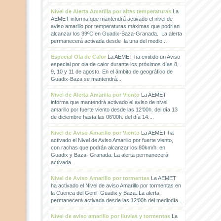
Nivel de Alerta Amarilla por altas temperaturas
La
AEMET informa que mantendrá activado el nivel de
aviso amarillo por temperaturas máximas que podrían
alcanzar los 39ºC en Guadix-Baza-Granada. La alerta
permanecerá activada desde la una del medio...
Especial Ola de Calor
La AEMET ha emitido un Aviso
especial por ola de calor durante los próximos días 8,
9, 10 y 11 de agosto. En el ámbito de geográfico de
Guadix-Baza se mantendrá...
Nivel de Alerta Amarilla por Viento
La AEMET
informa que mantendrá activado el aviso de nivel
amarillo por fuerte viento desde las 12'00h. del día 13
de diciembre hasta las 06'00h. del día 14....
Nivel de Aviso Amarillo por Viento
La AEMET ha
activado el Nivel de Aviso Amarillo por fuerte viento,
con rachas que podrán alcanzar los 80km/h. en
Guadix y Baza- Granada. La alerta permanecerá
activada...
Nivel de Aviso Amarillo por tormentas
La AEMET
ha activado el Nivel de aviso Amarillo por tormentas en
la Cuenca del Genil, Guadix y Baza. La alerta
permanecerá activada desde las 12'00h del mediodía...
Nivel de aviso amarillo por lluvias y tormentas
La