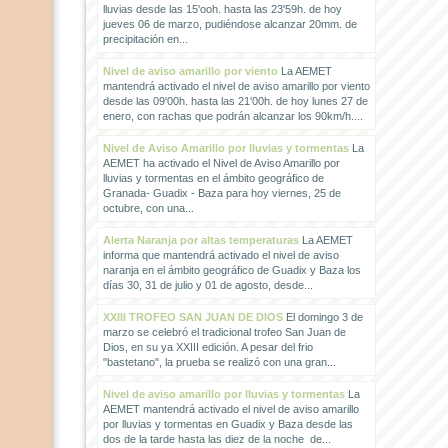
lluvias desde las 15'ooh. hasta las 23'59h. de hoy
jueves 06 de marzo, pudiéndose alcanzar 20mm. de
precipitación en...
Nivel de aviso amarillo por viento
La AEMET
mantendrá activado el nivel de aviso amarillo por viento
desde las 09'00h. hasta las 21'00h. de hoy lunes 27 de
enero, con rachas que podrán alcanzar los 90km/h....
Nivel de Aviso Amarillo por lluvias y tormentas
La
AEMET ha activado el Nivel de Aviso Amarillo por
lluvias y tormentas en el ámbito geográfico de
Granada- Guadix - Baza para hoy viernes, 25 de
octubre, con una...
Alerta Naranja por altas temperaturas
La AEMET
informa que mantendrá activado el nivel de aviso
naranja en el ámbito geográfico de Guadix y Baza los
días 30, 31 de julio y 01 de agosto, desde...
XXIII TROFEO SAN JUAN DE DIOS
El domingo 3 de
marzo se celebró el tradicional trofeo San Juan de
Dios, en su ya XXIII edición. A pesar del frio
"bastetano", la prueba se realizó con una gran...
Nivel de aviso amarillo por lluvias y tormentas
La
AEMET mantendrá activado el nivel de aviso amarillo
por lluvias y tormentas en Guadix y Baza desde las
dos de la tarde hasta las diez de la noche de...